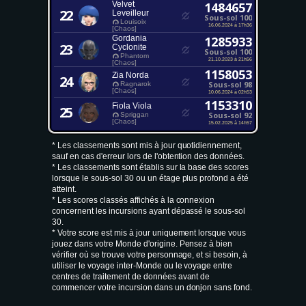
Velvet
1484657
22
Leveilleur
Sous-sol 100
Louisoix
16.06.2024 à 17h36
[Chaos]
Gordania
1285933
23
Cyclonite
Sous-sol 100
Phantom
21.10.2023 à 21h56
[Chaos]
1158053
Zia Norda
24
Sous-sol 98
Ragnarok
[Chaos]
10.06.2024 à 02h53
1153310
Fiola Viola
25
Sous-sol 92
Spriggan
[Chaos]
15.02.2025 à 14h57
* Les classements sont mis à jour quotidiennement,
sauf en cas d'erreur lors de l'obtention des données.
* Les classements sont établis sur la base des scores
lorsque le sous-sol 30 ou un étage plus profond a été
atteint.
* Les scores classés affichés à la connexion
concernent les incursions ayant dépassé le sous-sol
30.
* Votre score est mis à jour uniquement lorsque vous
jouez dans votre Monde d'origine. Pensez à bien
vérifier où se trouve votre personnage, et si besoin, à
utiliser le voyage inter-Monde ou le voyage entre
centres de traitement de données avant de
commencer votre incursion dans un donjon sans fond.