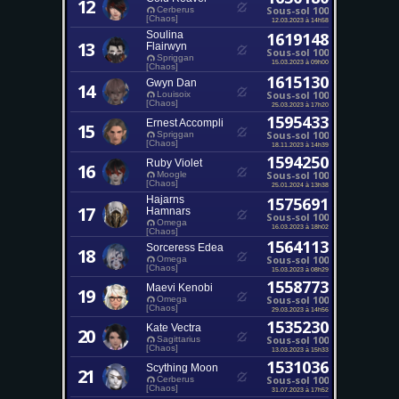
12
Sous-sol 100
Cerberus
[Chaos]
12.03.2023 à 14h58
Soulina
1619148
13
Flairwyn
Sous-sol 100
Spriggan
15.03.2023 à 09h00
[Chaos]
1615130
Gwyn Dan
14
Sous-sol 100
Louisoix
[Chaos]
25.03.2023 à 17h20
1595433
Ernest Accompli
15
Sous-sol 100
Spriggan
[Chaos]
18.11.2023 à 14h39
1594250
Ruby Violet
16
Sous-sol 100
Moogle
[Chaos]
25.01.2024 à 13h38
Hajarns
1575691
17
Hamnars
Sous-sol 100
Omega
16.03.2023 à 18h02
[Chaos]
1564113
Sorceress Edea
18
Sous-sol 100
Omega
[Chaos]
15.03.2023 à 08h29
1558773
Maevi Kenobi
19
Sous-sol 100
Omega
[Chaos]
29.03.2023 à 14h56
1535230
Kate Vectra
20
Sous-sol 100
Sagittarius
[Chaos]
13.03.2023 à 15h33
1531036
Scything Moon
21
Sous-sol 100
Cerberus
[Chaos]
31.07.2023 à 17h52