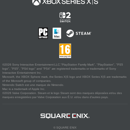
©2026 Sony Interactive Entertainment LLC."PlayStation Family Mark", "PlayStation", "PS5
logo", "PS5", "PS4 logo" and "PS4" are registered trademarks or trademarks of Sony
Interactive Entertainment Inc.
Microsoft, the XBOX Sphere mark, the Series X|S logo and XBOX Series X|S are trademarks
of the Microsoft group of companies.
Nintendo Switch est une marque de Nintendo.
Mac is a trademark of Apple Inc.
©2026 Valve Corporation. Steam et le logo Steam sont des marques déposées et/ou des
marques enregistrées par Valve Corporation aux É.U. et/ou dans d'autres pays.
© SQUARE ENIX