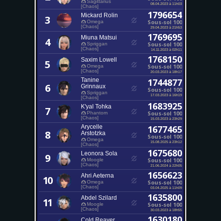
Sagittarius
08.04.2023 à 11h03
[Chaos]
1796654
Mickard Rolin
3
Sous-sol 100
Omega
[Chaos]
29.04.2023 à 21h53
1769695
Miuna Matsui
4
Sous-sol 100
Spriggan
[Chaos]
14.11.2023 à 02h11
1768150
Saxim Lowell
5
Sous-sol 100
Omega
[Chaos]
20.03.2023 à 18h17
Tanine
1744877
6
Grinnaux
Sous-sol 100
Spriggan
17.03.2023 à 16h19
[Chaos]
1683925
K'yal Tohka
7
Sous-sol 100
Phantom
[Chaos]
15.03.2023 à 23h29
Arycelle
1677465
8
Arstotzka
Sous-sol 100
Omega
15.08.2025 à 23h12
[Chaos]
1675680
Leonora Sola
9
Sous-sol 100
Moogle
[Chaos]
21.06.2024 à 22h05
1656623
Ahri Aeterna
10
Sous-sol 100
Omega
[Chaos]
03.04.2025 à 11h09
1635800
Abdel Szilard
11
Sous-sol 100
Moogle
[Chaos]
30.03.2023 à 18h55
1630180
Cold Reaver