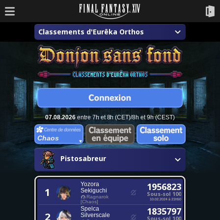
Classements d'Eurêka Orthos
07.08.2026
entre 7h et 8h (CET)/8h et 9h (CEST)
Chaos
Pistosabreur
Yozora
1956823
1
Sekiguchi
Sous-sol 100
Ragnarok
10.02.2024 à 21h50
[Chaos]
Spelca
1835797
2
Silverscale
Sous-sol 100