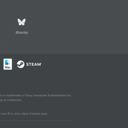
Bluesky
s
s or trademarks of Sony Interactive Entertainment Inc.
up of companies.
 aux É.U. et/ou dans d'autres pays.