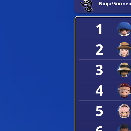
Ninja/Surineu
1
2
3
4
5