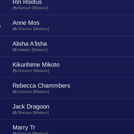
Rin Rootus
Ramuh [Meteor]
Anne Mos
Unicorn [Meteor]
Alisha A'lisha
Valefor [Meteor]
Kikurihime Mikoto
Unicorn [Meteor]
Rebecca Chammbers
Unicorn [Meteor]
Jack Dragoon
Shinryu [Meteor]
Marry Tr
Ramuh [Meteor]