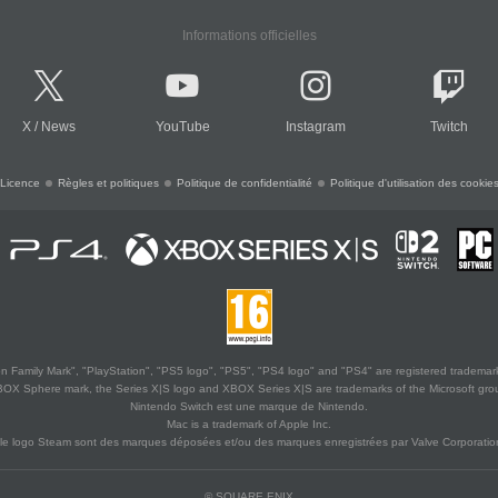
Informations officielles
X
/
News
YouTube
Instagram
Twitch
Licence
Règles et politiques
Politique de confidentialité
Politique d'utilisation des cookie
 Family Mark", "PlayStation", "PS5 logo", "PS5", "PS4 logo" and "PS4" are registered trademark
XBOX Sphere mark, the Series X|S logo and XBOX Series X|S are trademarks of the Microsoft gro
Nintendo Switch est une marque de Nintendo.
Mac is a trademark of Apple Inc.
le logo Steam sont des marques déposées et/ou des marques enregistrées par Valve Corporation
© SQUARE ENIX