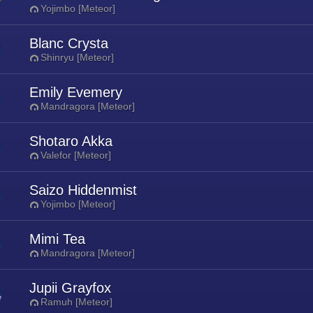
Yojimbo [Meteor]
Blanc Crysta
Shinryu [Meteor]
Emily Evemery
Mandragora [Meteor]
Shotaro Akka
Valefor [Meteor]
Saizo Hiddenmist
Yojimbo [Meteor]
Mimi Tea
Mandragora [Meteor]
Jupii Grayfox
Ramuh [Meteor]