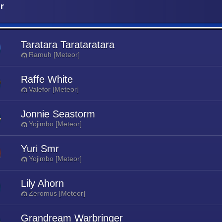
r
Taratara Tarataratara
Ramuh [Meteor]
Raffe White
Valefor [Meteor]
Jonnie Seastorm
Yojimbo [Meteor]
Yuri Smr
Yojimbo [Meteor]
Lily Ahorn
Zeromus [Meteor]
Grandream Warbringer