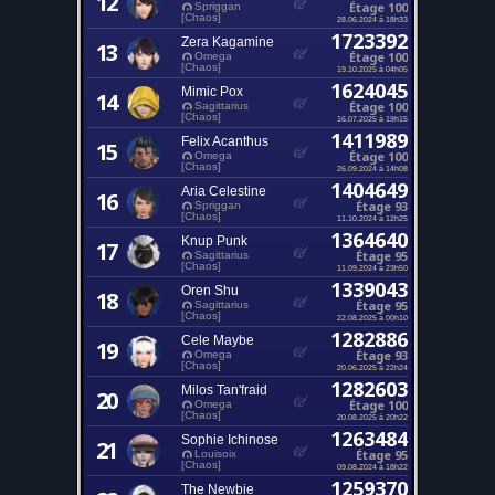
12
Étage 100
Spriggan
[Chaos]
28.06.2024 à 18h33
1723392
Zera Kagamine
13
Étage 100
Omega
[Chaos]
19.10.2025 à 04h05
1624045
Mimic Pox
14
Étage 100
Sagittarius
[Chaos]
16.07.2025 à 19h15
1411989
Felix Acanthus
15
Étage 100
Omega
[Chaos]
26.09.2024 à 14h08
1404649
Aria Celestine
16
Étage 93
Spriggan
[Chaos]
11.10.2024 à 12h25
1364640
Knup Punk
17
Étage 95
Sagittarius
[Chaos]
11.09.2024 à 23h50
1339043
Oren Shu
18
Étage 95
Sagittarius
[Chaos]
22.08.2025 à 00h10
1282886
Cele Maybe
19
Étage 93
Omega
[Chaos]
20.06.2025 à 22h24
1282603
Milos Tan'fraid
20
Étage 100
Omega
[Chaos]
20.08.2025 à 20h22
1263484
Sophie Ichinose
21
Étage 95
Louisoix
[Chaos]
09.08.2024 à 18h22
1259370
The Newbie