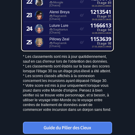
22
Étage 89
Moogle
[Chaos]
03.10.2024 à 00h53
1213541
Alerei Breya
23
Étage 91
Ragnarok
[Chaos]
29.03.2025 à 19h39
1166613
Lulure Lure
24
Étage 94
Sagittarius
[Chaos]
12.09.2024 à 14h26
1153639
Pillowy Zeal
25
Étage 98
Ragnarok
[Chaos]
17.01.2026 à 14h08
* Les classements sont mis à jour quotidiennement,
sauf en cas d'erreur lors de l'obtention des données.
* Les classements sont établis sur la base des scores
lorsque l'étage 30 ou un étage plus élevé a été atteint.
* Les scores classés affichés à la connexion
concernent les incursions ayant dépassé l'étage 30.
* Votre score est mis à jour uniquement lorsque vous
jouez dans votre Monde d'origine. Pensez à bien
vérifier où se trouve votre personnage, et si besoin, à
utiliser le voyage inter-Monde ou le voyage entre
centres de traitement de données avant de
commencer votre incursion dans un donjon sans fond.