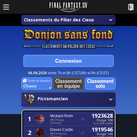
Classements du Pilier des Cieux
06.08.2026
entre 7h et 8h (CET)/8h et 9h (CEST)
Chaos
Pictomancien
1923628
Mickard Rolin
1
Étage 100
Omega
[Chaos]
01.11.2024 à 22h30
1919546
Elaves Castle
2
Étage 100
Cerberus
[Chaos]
01.10.2024 à 18h08