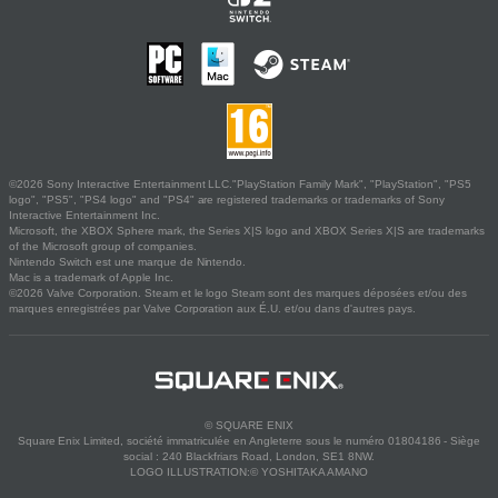
©2026 Sony Interactive Entertainment LLC."PlayStation Family Mark", "PlayStation", "PS5
logo", "PS5", "PS4 logo" and "PS4" are registered trademarks or trademarks of Sony
Interactive Entertainment Inc.
Microsoft, the XBOX Sphere mark, the Series X|S logo and XBOX Series X|S are trademarks
of the Microsoft group of companies.
Nintendo Switch est une marque de Nintendo.
Mac is a trademark of Apple Inc.
©2026 Valve Corporation. Steam et le logo Steam sont des marques déposées et/ou des
marques enregistrées par Valve Corporation aux É.U. et/ou dans d'autres pays.
© SQUARE ENIX
Square Enix Limited, société immatriculée en Angleterre sous le numéro 01804186 - Siège
social : 240 Blackfriars Road, London, SE1 8NW.
LOGO ILLUSTRATION:© YOSHITAKA AMANO