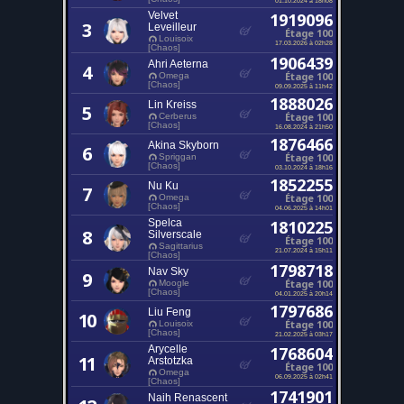
Velvet
1919096
3
Leveilleur
Étage 100
Louisoix
17.03.2026 à 02h28
[Chaos]
1906439
Ahri Aeterna
4
Étage 100
Omega
[Chaos]
09.09.2025 à 11h42
1888026
Lin Kreiss
5
Étage 100
Cerberus
[Chaos]
16.08.2024 à 21h50
1876466
Akina Skyborn
6
Étage 100
Spriggan
[Chaos]
03.10.2024 à 18h16
1852255
Nu Ku
7
Étage 100
Omega
[Chaos]
04.06.2025 à 14h01
Spelca
1810225
8
Silverscale
Étage 100
Sagittarius
21.07.2024 à 15h11
[Chaos]
1798718
Nav Sky
9
Étage 100
Moogle
[Chaos]
04.01.2025 à 20h14
1797686
Liu Feng
10
Étage 100
Louisoix
[Chaos]
21.02.2025 à 03h17
Arycelle
1768604
11
Arstotzka
Étage 100
Omega
06.09.2025 à 02h41
[Chaos]
1741901
Naih Renascent