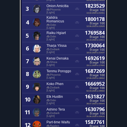
1823529
Onion Amicitia
3
Étage 100
Phoenix
[Light]
14.02.2024 à 01h51
Kalidra
1800178
4
Romanicus
Étage 100
Odin
12.06.2023 à 12h20
[Light]
1769584
Raiku Hgiart
5
Étage 100
Odin
[Light]
24.10.2022 à 13h11
1730064
Tharja Ylissa
6
Étage 100
Zodiark
[Light]
18.02.2024 à 21h37
1692619
Kenai Denaka
7
Étage 100
Shiva
[Light]
19.11.2024 à 17h50
1687269
Tenmu Poroggo
8
Étage 100
Phoenix
[Light]
17.06.2023 à 18h52
1666952
Koko Phen
9
Étage 100
Zodiark
[Light]
02.03.2025 à 09h50
1631827
Elk Hustlin
10
Étage 100
Odin
[Light]
28.07.2023 à 05h44
1630796
Ashino Tera
11
Étage 100
Zodiark
[Light]
25.06.2025 à 20h16
1587761
Part-time Waifu
12
Étage 100
Raiden