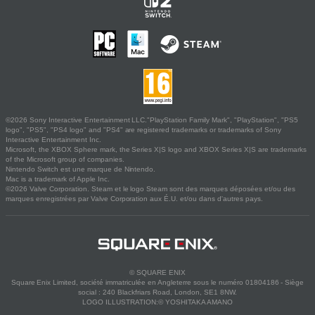
©2026 Sony Interactive Entertainment LLC."PlayStation Family Mark", "PlayStation", "PS5
logo", "PS5", "PS4 logo" and "PS4" are registered trademarks or trademarks of Sony
Interactive Entertainment Inc.
Microsoft, the XBOX Sphere mark, the Series X|S logo and XBOX Series X|S are trademarks
of the Microsoft group of companies.
Nintendo Switch est une marque de Nintendo.
Mac is a trademark of Apple Inc.
©2026 Valve Corporation. Steam et le logo Steam sont des marques déposées et/ou des
marques enregistrées par Valve Corporation aux É.U. et/ou dans d'autres pays.
© SQUARE ENIX
Square Enix Limited, société immatriculée en Angleterre sous le numéro 01804186 - Siège
social : 240 Blackfriars Road, London, SE1 8NW.
LOGO ILLUSTRATION:© YOSHITAKA AMANO