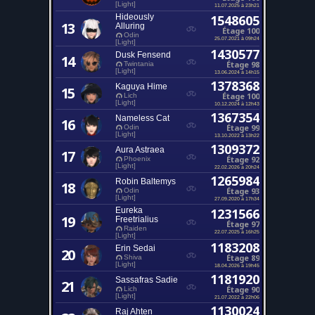
[Light]
11.07.2025 à 23h21
Hideously
1548605
13
Alluring
Étage 100
Odin
25.07.2021 à 09h24
[Light]
1430577
Dusk Fensend
14
Étage 98
Twintania
[Light]
13.06.2024 à 14h15
1378368
Kaguya Hime
15
Étage 100
Lich
[Light]
10.12.2024 à 12h43
1367354
Nameless Cat
16
Étage 99
Odin
[Light]
13.10.2022 à 13h22
1309372
Aura Astraea
17
Étage 92
Phoenix
[Light]
22.02.2026 à 20h24
1265984
Robin Baltemys
18
Étage 93
Odin
[Light]
27.09.2020 à 17h34
Eureka
1231566
19
Freetrialius
Étage 97
Raiden
22.07.2025 à 16h25
[Light]
1183208
Erin Sedai
20
Étage 89
Shiva
[Light]
18.04.2026 à 19h45
1181920
Sassafras Sadie
21
Étage 90
Lich
[Light]
21.07.2022 à 22h06
1130024
Raj Ahten