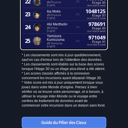
22
Étage 83
Phoenix
[Light]
28.01.2023 à 10h06
1048125
Isa Moks
23
Étage 87
Phoenix
[Light]
01.02.2021 à 17h08
978691
Abi Merthelin
24
Étage 83
Shiva
[Light]
13.07.2023 à 18h29
Yamizura
971049
25
Kumozuma
Étage 81
Twintania
31.07.2022 à 12h28
[Light]
* Les classements sont mis à jour quotidiennement,
sauf en cas d'erreur lors de l'obtention des données.
* Les classements sont établis sur la base des scores
lorsque l'étage 30 ou un étage plus élevé a été atteint.
* Les scores classés affichés à la connexion
concernent les incursions ayant dépassé l'étage 30.
* Votre score est mis à jour uniquement lorsque vous
jouez dans votre Monde d'origine. Pensez à bien
vérifier où se trouve votre personnage, et si besoin, à
utiliser le voyage inter-Monde ou le voyage entre
centres de traitement de données avant de
commencer votre incursion dans un donjon sans fond.