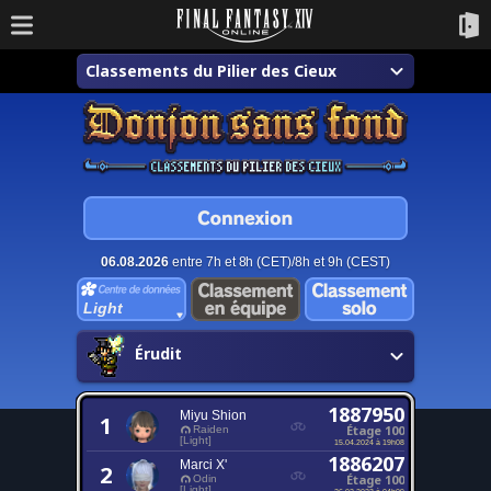
Classements du Pilier des Cieux
06.08.2026
entre 7h et 8h (CET)/8h et 9h (CEST)
Light
Érudit
1887950
Miyu Shion
1
Étage 100
Raiden
[Light]
15.04.2024 à 19h08
1886207
Marci X'
2
Étage 100
Odin
[Light]
26.02.2023 à 04h09