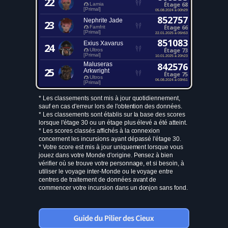
22
Étage 68
Lamia
[Primal]
05.08.2024 à 00h29
852757
Nephrite Jade
23
Étage 66
Famfrit
[Primal]
22.01.2025 à 05h53
851083
Exius Xavarus
24
Étage 73
Ultros
[Primal]
10.01.2025 à 20h23
Maluseras
842576
25
Arkwright
Étage 75
Ultros
06.08.2024 à 03h51
[Primal]
* Les classements sont mis à jour quotidiennement,
sauf en cas d'erreur lors de l'obtention des données.
* Les classements sont établis sur la base des scores
lorsque l'étage 30 ou un étage plus élevé a été atteint.
* Les scores classés affichés à la connexion
concernent les incursions ayant dépassé l'étage 30.
* Votre score est mis à jour uniquement lorsque vous
jouez dans votre Monde d'origine. Pensez à bien
vérifier où se trouve votre personnage, et si besoin, à
utiliser le voyage inter-Monde ou le voyage entre
centres de traitement de données avant de
commencer votre incursion dans un donjon sans fond.