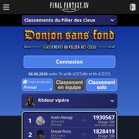
Classements du Pilier des Cieux
06.08.2026
entre 7h et 8h (CET)/8h et 9h (CEST)
Primal
Rôdeur vipère
1930567
Arahi Ataragi
1
Étage 100
Famfrit
[Primal]
08.07.2024 à 10h41
1828419
Dread Ross
2
Étage 100
Exodus
[Primal]
15.07.2024 à 20h45