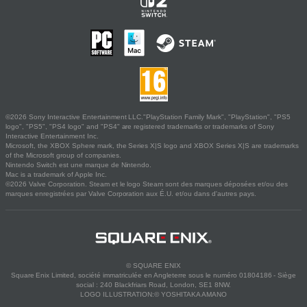
©2026 Sony Interactive Entertainment LLC."PlayStation Family Mark", "PlayStation", "PS5
logo", "PS5", "PS4 logo" and "PS4" are registered trademarks or trademarks of Sony
Interactive Entertainment Inc.
Microsoft, the XBOX Sphere mark, the Series X|S logo and XBOX Series X|S are trademarks
of the Microsoft group of companies.
Nintendo Switch est une marque de Nintendo.
Mac is a trademark of Apple Inc.
©2026 Valve Corporation. Steam et le logo Steam sont des marques déposées et/ou des
marques enregistrées par Valve Corporation aux É.U. et/ou dans d'autres pays.
© SQUARE ENIX
Square Enix Limited, société immatriculée en Angleterre sous le numéro 01804186 - Siège
social : 240 Blackfriars Road, London, SE1 8NW.
LOGO ILLUSTRATION:© YOSHITAKA AMANO