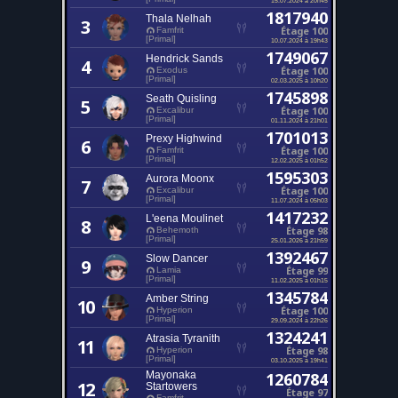
1817940
Thala Nelhah
3
Étage 100
Famfrit
[Primal]
10.07.2024 à 19h43
1749067
Hendrick Sands
4
Étage 100
Exodus
[Primal]
02.03.2025 à 10h20
1745898
Seath Quisling
5
Étage 100
Excalibur
[Primal]
01.11.2024 à 21h01
1701013
Prexy Highwind
6
Étage 100
Famfrit
[Primal]
12.02.2025 à 01h52
1595303
Aurora Moonx
7
Étage 100
Excalibur
[Primal]
11.07.2024 à 05h03
1417232
L'eena Moulinet
8
Étage 98
Behemoth
[Primal]
25.01.2026 à 21h59
1392467
Slow Dancer
9
Étage 99
Lamia
[Primal]
11.02.2025 à 01h15
1345784
Amber String
10
Étage 100
Hyperion
[Primal]
29.09.2024 à 22h26
1324241
Atrasia Tyranith
11
Étage 98
Hyperion
[Primal]
03.10.2025 à 19h41
Mayonaka
1260784
12
Startowers
Étage 97
Famfrit