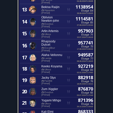
04.08.2024 à 15h39
[Primal]
1138954
Bekisa Raijin
13
Étage 84
Hyperion
[Primal]
28.08.2024 à 22h09
Oblivion
1114581
14
Newton-john
Étage 85
Exodus
27.08.2024 à 22h46
[Primal]
957903
Artin Artemis
15
Étage 71
Ultros
[Primal]
10.07.2024 à 16h18
Rhapsody
957741
16
Dulcet
Étage 73
Excalibur
17.08.2024 à 00h26
[Primal]
949587
Alaha Vellonnu
17
Étage 77
Lamia
[Primal]
08.08.2024 à 15h29
927219
Keeko Koyama
18
Étage 80
Ultros
[Primal]
02.02.2025 à 17h50
882918
Jacky Styx
19
Étage 76
Famfrit
[Primal]
18.09.2025 à 15h15
876870
Zum Xiggler
20
Étage 65
Exodus
[Primal]
03.07.2024 à 17h48
871396
Yugami Mihgo
21
Étage 70
Ultros
[Primal]
29.10.2025 à 23h39
868333
Kali Elmi