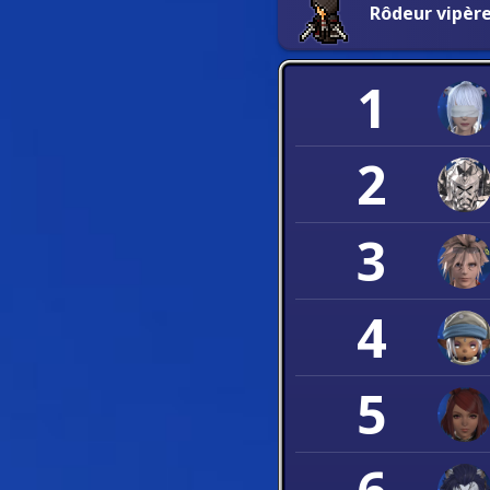
Rôdeur vipèr
1
2
3
4
5