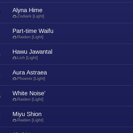
Alyna Hime
Zodiark [Light]
Part-time Waifu
Raiden [Light]
Hawu Jawantal
Lich [Light]
Aura Astraea
Phoenix [Light]
White Noise'
Raiden [Light]
Miyu Shion
Raiden [Light]