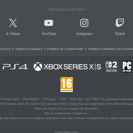
Informations officielles
X
/
News
YouTube
Instagram
Twitch
Licence
Règles et politiques
Politique de confidentialité
Politique d'utilisation des cookie
 Family Mark", "PlayStation", "PS5 logo", "PS5", "PS4 logo" and "PS4" are registered trademark
XBOX Sphere mark, the Series X|S logo and XBOX Series X|S are trademarks of the Microsoft gro
Nintendo Switch est une marque de Nintendo.
Mac is a trademark of Apple Inc.
le logo Steam sont des marques déposées et/ou des marques enregistrées par Valve Corporation
© SQUARE ENIX