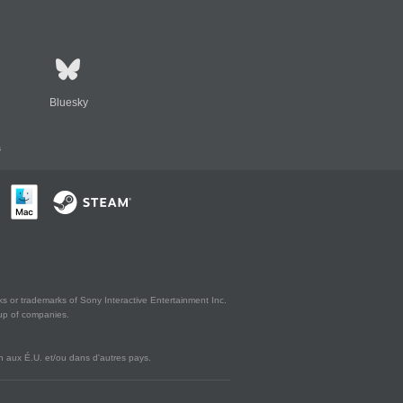
Bluesky
s
s or trademarks of Sony Interactive Entertainment Inc.
up of companies.
 aux É.U. et/ou dans d'autres pays.