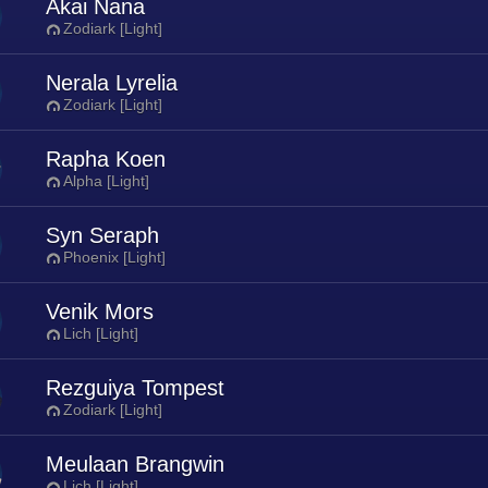
Akai Nana
Zodiark [Light]
Nerala Lyrelia
Zodiark [Light]
Rapha Koen
Alpha [Light]
Syn Seraph
Phoenix [Light]
Venik Mors
Lich [Light]
Rezguiya Tompest
Zodiark [Light]
Meulaan Brangwin
Lich [Light]