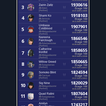
1930616
Zairin Zaltz
3
Étage 100
Siren
[Aether]
22.07.2024 à 10h45
1918103
Shami Ko
4
Étage 100
Jenova
[Aether]
18.11.2024 à 03h55
Umbasa
1907901
5
Coldblood
Étage 100
Midgardsormr
23.02.2025 à 01h34
[Aether]
Nareena
1866546
6
Fairclough
Étage 100
Adamantoise
02.09.2024 à 20h27
[Aether]
Catherine
1858655
7
Ironfist
Étage 100
Midgardsormr
08.07.2024 à 22h08
[Aether]
1850665
Willow Greed
8
Étage 100
Sargatanas
[Aether]
04.07.2024 à 02h17
1824594
Somoko Blint
9
Étage 100
Cactuar
[Aether]
22.07.2025 à 04h21
1820029
Sig Nine
10
Étage 100
Midgardsormr
[Aether]
30.06.2024 à 04h23
1807604
Quad Ratini
11
Étage 100
Sargatanas
[Aether]
04.09.2024 à 23h36
Amilyn
1743217