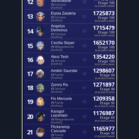
12
Sunshadow
Étage 100
Cactuar
10.12.2024 à 05h00
[Aether]
1725873
Elysia Zalakria
13
Étage 100
Cactuar
[Aether]
20.02.2025 à 10h02
Angelus
1715479
14
Demonus
Étage 100
Cactuar
04.07.2024 à 01h56
[Aether]
1652170
Cecilla Slayer
15
Étage 100
Midgardsormr
[Aether]
16.05.2025 à 19h24
1354220
Akrui Tesh
16
Étage 100
Jenova
[Aether]
22.07.2024 à 03h56
1298607
Amikiri Saurstar
17
Étage 94
Faerie
[Aether]
23.06.2025 à 04h43
1271897
Zyzory Ra
18
Étage 98
Jenova
[Aether]
20.05.2025 à 02h26
1209358
Fio Mercurie
19
Étage 93
Faerie
[Aether]
30.10.2024 à 17h06
Karagol
1176987
20
Lepshtain
Étage 89
Midgardsormr
30.07.2024 à 14h40
[Aether]
Flickerwisp
1165977
21
Cascade
Étage 90
Faerie
27.09.2024 à 06h30
[Aether]