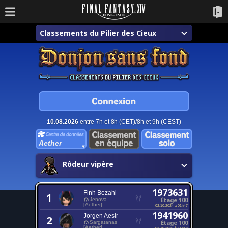
Classements du Pilier des Cieux
10.08.2026
entre 7h et 8h (CET)/8h et 9h (CEST)
Aether
Rôdeur vipère
1973631
Finh Bezahl
1
Étage 100
Jenova
[Aether]
02.10.2024 à 01h47
1941960
Jorgen Aesir
2
Étage 100
Sargatanas
[Aether]
03.10.2025 à 14h48