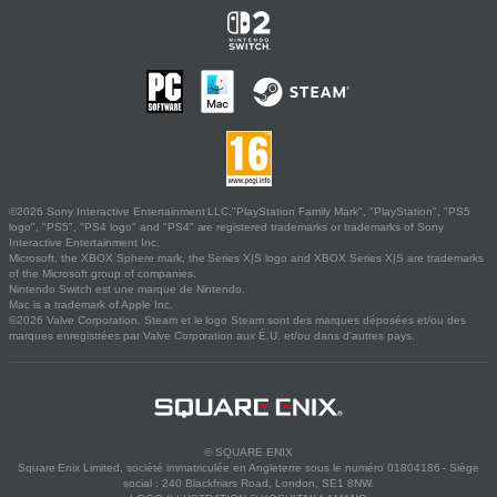
©2026 Sony Interactive Entertainment LLC."PlayStation Family Mark", "PlayStation", "PS5
logo", "PS5", "PS4 logo" and "PS4" are registered trademarks or trademarks of Sony
Interactive Entertainment Inc.
Microsoft, the XBOX Sphere mark, the Series X|S logo and XBOX Series X|S are trademarks
of the Microsoft group of companies.
Nintendo Switch est une marque de Nintendo.
Mac is a trademark of Apple Inc.
©2026 Valve Corporation. Steam et le logo Steam sont des marques déposées et/ou des
marques enregistrées par Valve Corporation aux É.U. et/ou dans d'autres pays.
© SQUARE ENIX
Square Enix Limited, société immatriculée en Angleterre sous le numéro 01804186 - Siège
social : 240 Blackfriars Road, London, SE1 8NW.