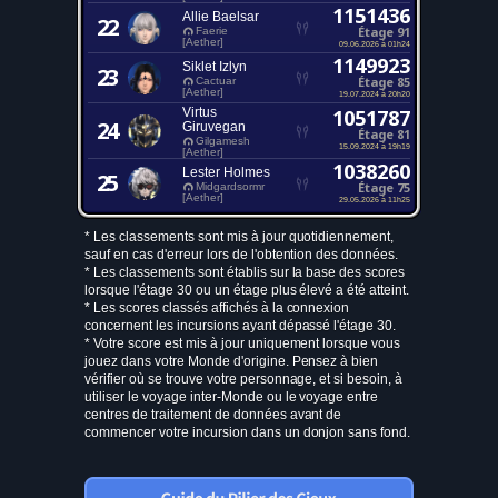
1151436
Allie Baelsar
22
Étage 91
Faerie
[Aether]
09.06.2026 à 01h24
1149923
Siklet Izlyn
23
Étage 85
Cactuar
[Aether]
19.07.2024 à 20h20
Virtus
1051787
24
Giruvegan
Étage 81
Gilgamesh
15.09.2024 à 19h19
[Aether]
1038260
Lester Holmes
25
Étage 75
Midgardsormr
[Aether]
29.05.2026 à 11h25
* Les classements sont mis à jour quotidiennement,
sauf en cas d'erreur lors de l'obtention des données.
* Les classements sont établis sur la base des scores
lorsque l'étage 30 ou un étage plus élevé a été atteint.
* Les scores classés affichés à la connexion
concernent les incursions ayant dépassé l'étage 30.
* Votre score est mis à jour uniquement lorsque vous
jouez dans votre Monde d'origine. Pensez à bien
vérifier où se trouve votre personnage, et si besoin, à
utiliser le voyage inter-Monde ou le voyage entre
centres de traitement de données avant de
commencer votre incursion dans un donjon sans fond.