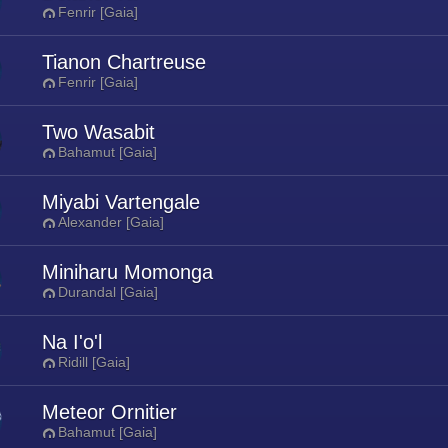
Fenrir [Gaia]
Tianon Chartreuse
Fenrir [Gaia]
Two Wasabit
Bahamut [Gaia]
Miyabi Vartengale
Alexander [Gaia]
Miniharu Momonga
Durandal [Gaia]
Na I'o'l
Ridill [Gaia]
Meteor Ornitier
Bahamut [Gaia]