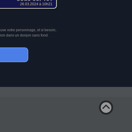
26.03.2024 à 10h21
ouve votre personnage, et si besoin,
sion dans un donjon sans fond.