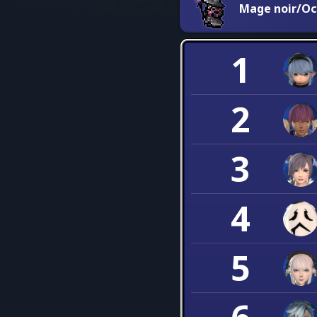
Mage noir/Oc
1
2
3
4
5