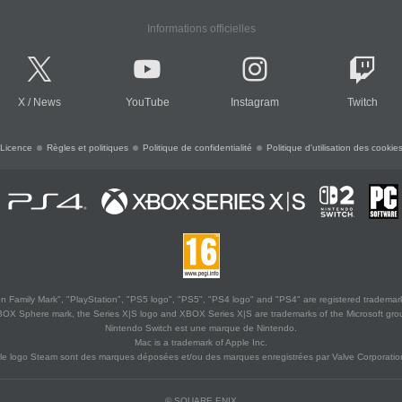
Informations officielles
X
/
News
YouTube
Instagram
Twitch
Licence
Règles et politiques
Politique de confidentialité
Politique d'utilisation des cookie
 Family Mark", "PlayStation", "PS5 logo", "PS5", "PS4 logo" and "PS4" are registered trademark
XBOX Sphere mark, the Series X|S logo and XBOX Series X|S are trademarks of the Microsoft gro
Nintendo Switch est une marque de Nintendo.
Mac is a trademark of Apple Inc.
le logo Steam sont des marques déposées et/ou des marques enregistrées par Valve Corporation
© SQUARE ENIX