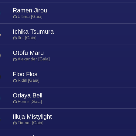
Ramen Jirou
Ultima [Gaia]
Ichika Tsumura
Ifrit [Gaia]
Otofu Maru
Alexander [Gaia]
Floo Flos
Ridill [Gaia]
Orlaya Bell
Fenrir [Gaia]
Illuja Mistylight
Tiamat [Gaia]