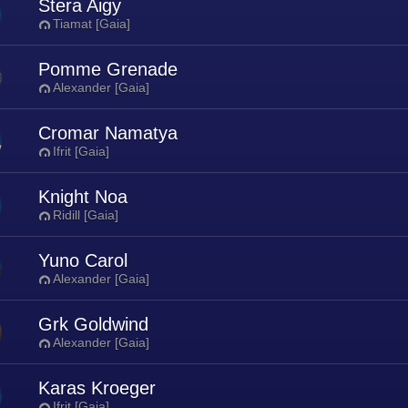
Stera Aigy
Tiamat [Gaia]
Pomme Grenade
Alexander [Gaia]
Cromar Namatya
Ifrit [Gaia]
Knight Noa
Ridill [Gaia]
Yuno Carol
Alexander [Gaia]
Grk Goldwind
Alexander [Gaia]
Karas Kroeger
Ifrit [Gaia]