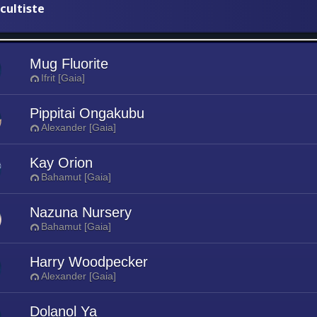
cultiste
Mug Fluorite
Ifrit [Gaia]
Pippitai Ongakubu
Alexander [Gaia]
Kay Orion
Bahamut [Gaia]
Nazuna Nursery
Bahamut [Gaia]
Harry Woodpecker
Alexander [Gaia]
Dolanol Ya