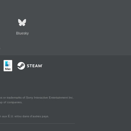
Bluesky
s
s or trademarks of Sony Interactive Entertainment Inc.
up of companies.
 aux É.U. et/ou dans d'autres pays.