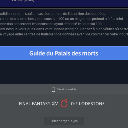
uotidiennement, sauf en cas d'erreur lors de l'obtention des données.
a base des scores lorsque le sous-sol 100 ou un étage plus profond a été atteint.
connexion concernent les incursions ayant dépassé le sous-sol 100.
ment lorsque vous jouez dans votre Monde d'origine. Pensez à bien vérifier où se tr
u le voyage entre centres de traitement de données avant de commencer votre incur
Version mobile
Télécharger le jeu