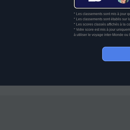
* Les classements sont mis à jour q
* Les classements sont établis sur l
* Les scores classés affichés à la 
* Votre score est mis à jour unique
à utiliser le voyage inter-Monde o