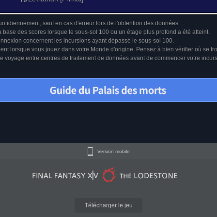
uotidiennement, sauf en cas d'erreur lors de l'obtention des données.
a base des scores lorsque le sous-sol 100 ou un étage plus profond a été atteint.
connexion concernent les incursions ayant dépassé le sous-sol 100.
ment lorsque vous jouez dans votre Monde d'origine. Pensez à bien vérifier où se tr
u le voyage entre centres de traitement de données avant de commencer votre incur
Version mobile
Télécharger le jeu