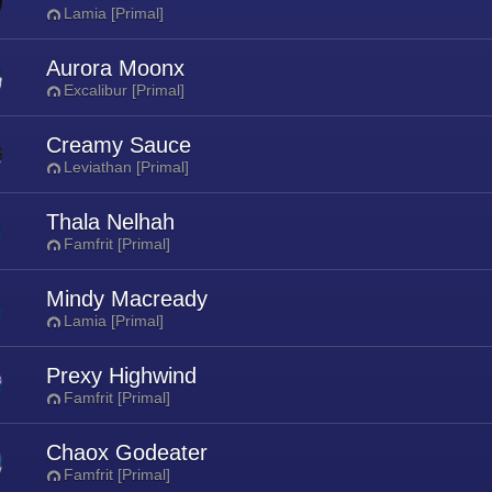
Lamia [Primal]
Aurora Moonx
Excalibur [Primal]
Creamy Sauce
Leviathan [Primal]
Thala Nelhah
Famfrit [Primal]
Mindy Macready
Lamia [Primal]
Prexy Highwind
Famfrit [Primal]
Chaox Godeater
Famfrit [Primal]