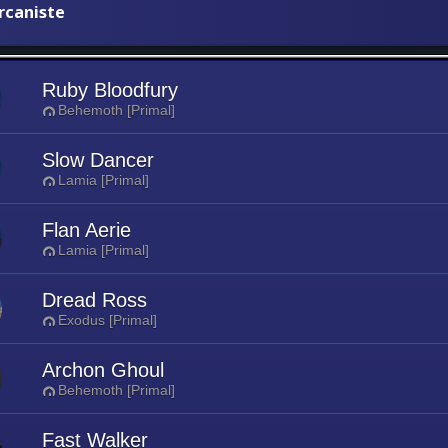
rcaniste
Ruby Bloodfury
Behemoth [Primal]
Slow Dancer
Lamia [Primal]
Flan Aerie
Lamia [Primal]
Dread Ross
Exodus [Primal]
Archon Ghoul
Behemoth [Primal]
Fast Walker