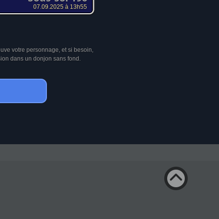
07.09.2025 à 13h55
ouve votre personnage, et si besoin,
sion dans un donjon sans fond.