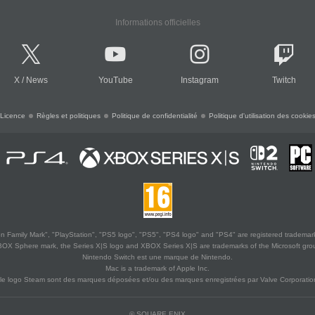
Informations officielles
X
/
News
YouTube
Instagram
Twitch
Licence
Règles et politiques
Politique de confidentialité
Politique d'utilisation des cookie
 Family Mark", "PlayStation", "PS5 logo", "PS5", "PS4 logo" and "PS4" are registered trademark
XBOX Sphere mark, the Series X|S logo and XBOX Series X|S are trademarks of the Microsoft gro
Nintendo Switch est une marque de Nintendo.
Mac is a trademark of Apple Inc.
le logo Steam sont des marques déposées et/ou des marques enregistrées par Valve Corporation
© SQUARE ENIX