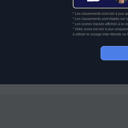
* Les classements sont mis à jour q
* Les classements sont établis sur l
* Les scores classés affichés à la 
* Votre score est mis à jour unique
à utiliser le voyage inter-Monde o