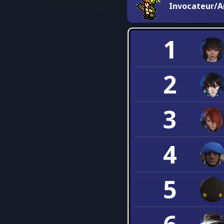
Invocateur/A
1
2
3
4
5