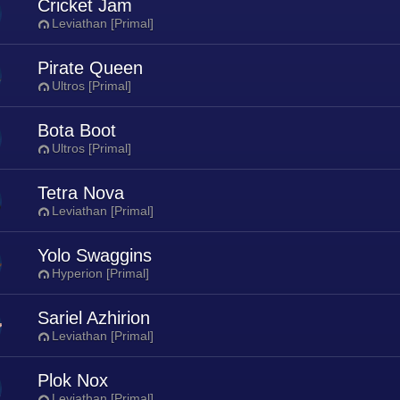
Cricket Jam
Leviathan [Primal]
Pirate Queen
Ultros [Primal]
Bota Boot
Ultros [Primal]
Tetra Nova
Leviathan [Primal]
Yolo Swaggins
Hyperion [Primal]
Sariel Azhirion
Leviathan [Primal]
Plok Nox
Leviathan [Primal]