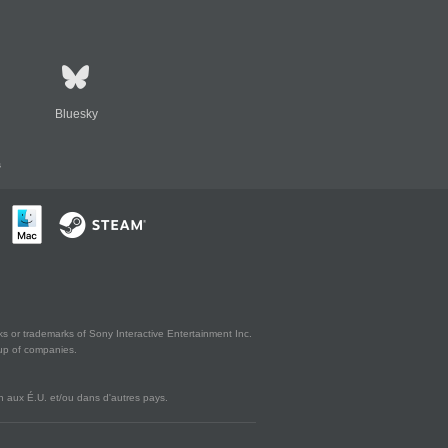
Bluesky
s
s or trademarks of Sony Interactive Entertainment Inc.
up of companies.
 aux É.U. et/ou dans d'autres pays.