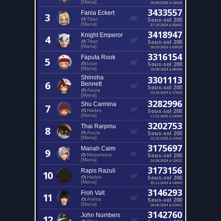
[Mana]
26.09.2025 à 13h23
3433557
Fania Eckert
3
Sous-sol 200
Titan
[Mana]
27.10.2024 à 20h31
3418947
Knight Emperor
4
Sous-sol 200
Titan
[Mana]
30.03.2025 à 09h29
3316154
Faputa Rook
5
Sous-sol 200
Ixion
[Mana]
18.08.2024 à 08h08
Shinoha
3301113
6
Bennett
Sous-sol 200
Asura
10.10.2024 à 17h23
[Mana]
3282996
Shu Carmina
7
Sous-sol 200
Hades
[Mana]
17.01.2025 à 14h59
3202753
Thai Rarpmu
8
Sous-sol 200
Asura
[Mana]
22.02.2025 à 17h43
3175697
Manah Caim
9
Sous-sol 200
Masamune
[Mana]
14.08.2024 à 12h20
3173156
Rapis Razuli
10
Sous-sol 200
Hades
[Mana]
25.11.2024 à 14h43
3146293
Froh Valt
11
Sous-sol 200
Anima
[Mana]
28.06.2024 à 21h01
3142760
John Numbers
12