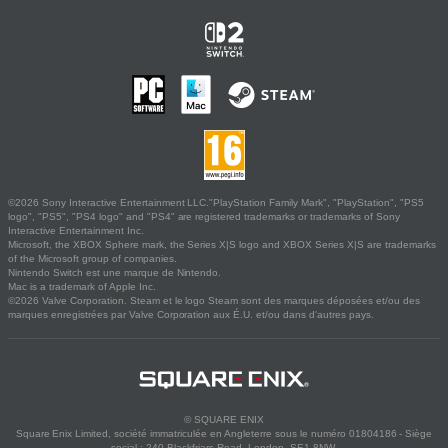
©2026 Sony Interactive Entertainment LLC."PlayStation Family Mark", "PlayStation", "PS5
logo", "PS5", "PS4 logo" and "PS4" are registered trademarks or trademarks of Sony
Interactive Entertainment Inc.
Microsoft, the XBOX Sphere mark, the Series X|S logo and XBOX Series X|S are trademarks
of the Microsoft group of companies.
Nintendo Switch est une marque de Nintendo.
Mac is a trademark of Apple Inc.
©2026 Valve Corporation. Steam et le logo Steam sont des marques déposées et/ou des
marques enregistrées par Valve Corporation aux É.U. et/ou dans d'autres pays.
© SQUARE ENIX
Square Enix Limited, société immatriculée en Angleterre sous le numéro 01804186 - Siège
social : 240 Blackfriars Road, London, SE1 8NW.