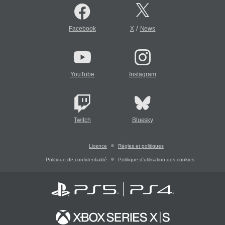
/
Facebook
X
News
YouTube
Instagram
Twitch
Bluesky
Licence
Règles et politiques
Politique de confidentialité
Politique d'utilisation des cookies