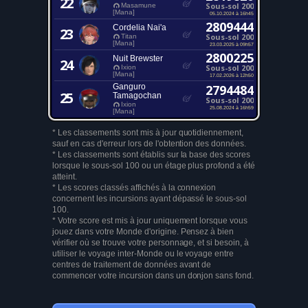
22
Sous-sol 200
Masamune
[Mana]
05.10.2024 à 16h45
2809444
Cordelia Nai'a
23
Sous-sol 200
Titan
[Mana]
23.03.2025 à 09h57
2800225
Nuit Brewster
24
Sous-sol 200
Ixion
[Mana]
17.02.2026 à 12h50
Ganguro
2794484
25
Tamagochan
Sous-sol 200
Ixion
25.08.2024 à 16h59
[Mana]
* Les classements sont mis à jour quotidiennement,
sauf en cas d'erreur lors de l'obtention des données.
* Les classements sont établis sur la base des scores
lorsque le sous-sol 100 ou un étage plus profond a été
atteint.
* Les scores classés affichés à la connexion
concernent les incursions ayant dépassé le sous-sol
100.
* Votre score est mis à jour uniquement lorsque vous
jouez dans votre Monde d'origine. Pensez à bien
vérifier où se trouve votre personnage, et si besoin, à
utiliser le voyage inter-Monde ou le voyage entre
centres de traitement de données avant de
commencer votre incursion dans un donjon sans fond.