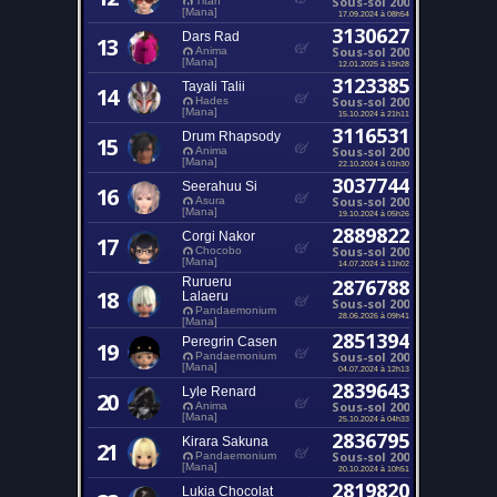
Sous-sol 200
Titan
[Mana]
17.09.2024 à 08h54
3130627
Dars Rad
13
Sous-sol 200
Anima
[Mana]
12.01.2025 à 15h28
3123385
Tayali Talii
14
Sous-sol 200
Hades
[Mana]
15.10.2024 à 21h11
3116531
Drum Rhapsody
15
Sous-sol 200
Anima
[Mana]
22.10.2024 à 01h30
3037744
Seerahuu Si
16
Sous-sol 200
Asura
[Mana]
19.10.2024 à 05h26
2889822
Corgi Nakor
17
Sous-sol 200
Chocobo
[Mana]
14.07.2024 à 11h02
Rurueru
2876788
18
Lalaeru
Sous-sol 200
Pandaemonium
28.06.2026 à 09h41
[Mana]
2851394
Peregrin Casen
19
Sous-sol 200
Pandaemonium
[Mana]
04.07.2024 à 12h13
2839643
Lyle Renard
20
Sous-sol 200
Anima
[Mana]
25.10.2024 à 04h33
2836795
Kirara Sakuna
21
Sous-sol 200
Pandaemonium
[Mana]
20.10.2024 à 10h51
2819820
Lukia Chocolat