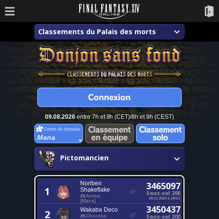
Classements du Palais des morts
09.08.2026
entre 7h et 8h (CET)/8h et 9h (CEST)
Mana
Pictomancien
Noriben
3465097
1
Shakeflake
Sous-sol 200
Anima
09.11.2024 à 18h21
[Mana]
3450437
Wakaba Deco
2
Sous-sol 200
Chocobo