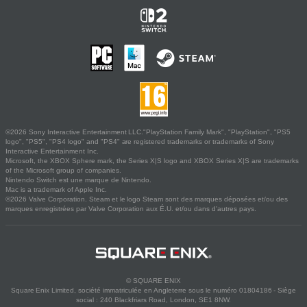
©2026 Sony Interactive Entertainment LLC."PlayStation Family Mark", "PlayStation", "PS5
logo", "PS5", "PS4 logo" and "PS4" are registered trademarks or trademarks of Sony
Interactive Entertainment Inc.
Microsoft, the XBOX Sphere mark, the Series X|S logo and XBOX Series X|S are trademarks
of the Microsoft group of companies.
Nintendo Switch est une marque de Nintendo.
Mac is a trademark of Apple Inc.
©2026 Valve Corporation. Steam et le logo Steam sont des marques déposées et/ou des
marques enregistrées par Valve Corporation aux É.U. et/ou dans d'autres pays.
© SQUARE ENIX
Square Enix Limited, société immatriculée en Angleterre sous le numéro 01804186 - Siège
social : 240 Blackfriars Road, London, SE1 8NW.