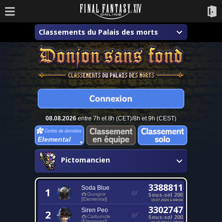
Classements du Palais des morts
08.08.2026
entre 7h et 8h (CET)/8h et 9h (CEST)
Elemental
Pictomancien
3388811
Soda Blue
1
Sous-sol 200
Gungnir
[Elemental]
19.07.2024 à 04h34
3302747
Siren Peo
2
Sous-sol 200
Carbuncle
[Elemental]
06.07.2024 à 18h59