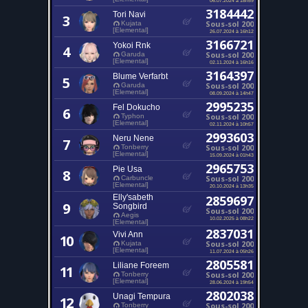
3184442
Tori Navi
3
Sous-sol 200
Kujata
[Elemental]
26.07.2024 à 16h12
3166721
Yokoi Rnk
4
Sous-sol 200
Garuda
[Elemental]
02.11.2024 à 16h16
3164397
Blume Verfarbt
5
Sous-sol 200
Garuda
[Elemental]
08.09.2024 à 14h47
2995235
Fel Dokucho
6
Sous-sol 200
Typhon
[Elemental]
02.11.2024 à 10h57
2993603
Neru Nene
7
Sous-sol 200
Tonberry
[Elemental]
15.09.2024 à 01h43
2965753
Pie Usa
8
Sous-sol 200
Carbuncle
[Elemental]
20.10.2024 à 13h35
Elly'sabeth
2859697
9
Songbird
Sous-sol 200
Aegis
10.02.2025 à 08h22
[Elemental]
2837031
Vivi Ann
10
Sous-sol 200
Kujata
[Elemental]
11.07.2024 à 05h26
2805581
Liliane Foreem
11
Sous-sol 200
Tonberry
[Elemental]
28.06.2024 à 19h54
2802038
Unagi Tempura
12
Sous-sol 200
Tonberry