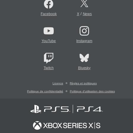
/
Facebook
X
News
YouTube
Instagram
Twitch
Bluesky
Licence
Règles et politiques
Politique de confidentialité
Politique d'utilisation des cookies