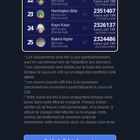
Sous-sol 188
Kujata
[Elemental]
31.07.2024 à 23h06
2351407
Herrington Billy
23
Sous-sol 194
Atomos
[Elemental]
17.11.2025 à 11h58
2326137
Kayo Kayo
24
Sous-sol 191
Garuda
[Elemental]
29.10.2024 à 10h34
2324486
Baked Apple
25
Sous-sol 191
Aegis
[Elemental]
24.12.2024 à 09h10
* Les classements sont mis à jour quotidiennement,
sauf en cas d'erreur lors de l'obtention des données.
* Les classements sont établis sur la base des scores
lorsque le sous-sol 100 ou un étage plus profond a été
atteint.
* Les scores classés affichés à la connexion
concernent les incursions ayant dépassé le sous-sol
100.
* Votre score est mis à jour uniquement lorsque vous
jouez dans votre Monde d'origine. Pensez à bien
vérifier où se trouve votre personnage, et si besoin, à
utiliser le voyage inter-Monde ou le voyage entre
centres de traitement de données avant de
commencer votre incursion dans un donjon sans fond.