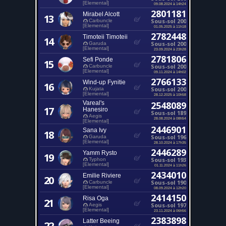
[Elemental]
09.08.2024 à 14h24
2801181
Mirabel Alcott
13
Sous-sol 200
Carbuncle
[Elemental]
01.05.2025 à 11h18
2782448
Timoteii Timoteii
14
Sous-sol 200
Garuda
[Elemental]
23.09.2024 à 23h28
2781806
Sefi Ponde
15
Sous-sol 200
Carbuncle
[Elemental]
09.11.2024 à 14h02
2766133
Wind-up Fynitie
16
Sous-sol 200
Kujata
[Elemental]
28.12.2025 à 10h58
Vareal's
2548089
17
Hanesiro
Sous-sol 189
Aegis
28.08.2024 à 08h54
[Elemental]
2446901
Sana Ivy
18
Sous-sol 196
Garuda
[Elemental]
28.10.2024 à 17h35
2446289
Yamm Rysto
19
Sous-sol 193
Typhon
[Elemental]
01.11.2024 à 11h26
2434010
Emilie Riviere
20
Sous-sol 190
Carbuncle
[Elemental]
08.09.2024 à 12h20
2414150
Risa Oga
21
Sous-sol 197
Aegis
[Elemental]
23.11.2024 à 06h56
2383898
Latter Beeing
22