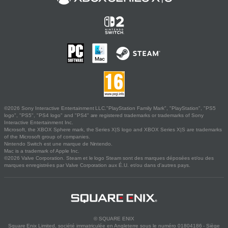
©2026 Sony Interactive Entertainment LLC."PlayStation Family Mark", "PlayStation", "PS5
logo", "PS5", "PS4 logo" and "PS4" are registered trademarks or trademarks of Sony
Interactive Entertainment Inc.
Microsoft, the XBOX Sphere mark, the Series X|S logo and XBOX Series X|S are trademarks
of the Microsoft group of companies.
Nintendo Switch est une marque de Nintendo.
Mac is a trademark of Apple Inc.
©2026 Valve Corporation. Steam et le logo Steam sont des marques déposées et/ou des
marques enregistrées par Valve Corporation aux É.U. et/ou dans d'autres pays.
© SQUARE ENIX
Square Enix Limited, société immatriculée en Angleterre sous le numéro 01804186 - Siège