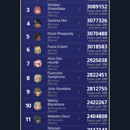
Noriben
3089152
3
Shakeflake
Sous-sol 200
Anima
23.06.2021 à 18h06
[Mana]
3077326
Gamma Afro
4
Sous-sol 200
Asura
[Mana]
19.02.2024 à 13h41
3070488
Drum Rhapsody
5
Sous-sol 200
Anima
[Mana]
06.12.2022 à 09h24
3018583
Fania Eckert
6
Sous-sol 200
Titan
[Mana]
25.07.2020 à 20h22
Alice Die-
2925038
7
neunte
Sous-sol 200
Asura
16.05.2024 à 19h41
[Mana]
Fourcolor
2822451
8
Symphonic
Sous-sol 200
Asura
15.12.2024 à 03h32
[Mana]
2812755
John Numbers
9
Sous-sol 200
Titan
[Mana]
20.04.2022 à 07h37
Witchy
2422267
10
Blackmore
Sous-sol 197
Masamune
05.07.2026 à 05h31
[Mana]
2404808
Wakaba Deco
11
Sous-sol 187
Chocobo
[Mana]
22.09.2021 à 09h46
Nikusan
2117143