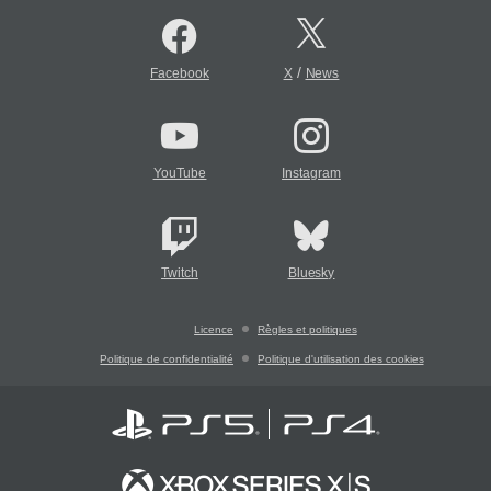
/
Facebook
X
News
YouTube
Instagram
Twitch
Bluesky
Licence
Règles et politiques
Politique de confidentialité
Politique d'utilisation des cookies