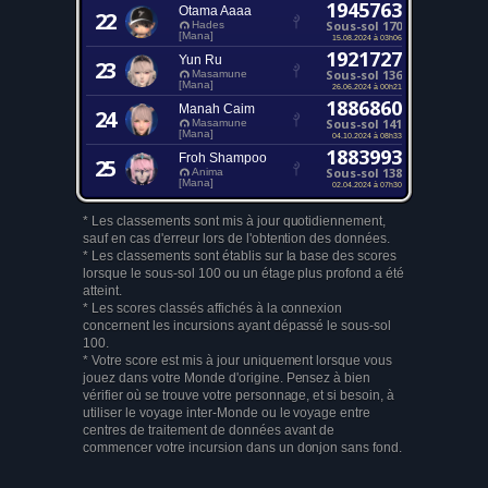
1945763
Otama Aaaa
22
Sous-sol 170
Hades
[Mana]
15.08.2024 à 03h06
1921727
Yun Ru
23
Sous-sol 136
Masamune
[Mana]
26.06.2024 à 00h21
1886860
Manah Caim
24
Sous-sol 141
Masamune
[Mana]
04.10.2024 à 08h33
1883993
Froh Shampoo
25
Sous-sol 138
Anima
[Mana]
02.04.2024 à 07h30
* Les classements sont mis à jour quotidiennement,
sauf en cas d'erreur lors de l'obtention des données.
* Les classements sont établis sur la base des scores
lorsque le sous-sol 100 ou un étage plus profond a été
atteint.
* Les scores classés affichés à la connexion
concernent les incursions ayant dépassé le sous-sol
100.
* Votre score est mis à jour uniquement lorsque vous
jouez dans votre Monde d'origine. Pensez à bien
vérifier où se trouve votre personnage, et si besoin, à
utiliser le voyage inter-Monde ou le voyage entre
centres de traitement de données avant de
commencer votre incursion dans un donjon sans fond.