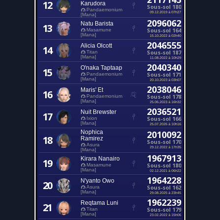
12
Karudora
Sous-sol 180
Pandaemonium
09.12.2019 à 07h27
[Mana]
2096062
Natu Barista
13
Sous-sol 164
Masamune
[Mana]
15.10.2022 à 02h40
2046555
Alicia Olcott
14
Sous-sol 187
Titan
[Mana]
11.08.2022 à 10h29
2040340
O'naka Taptaap
15
Sous-sol 171
Pandaemonium
[Mana]
20.10.2023 à 03h07
2038046
Maris' Et
16
Sous-sol 178
Pandaemonium
[Mana]
25.06.2023 à 16h32
2036521
Nuit Brewster
17
Sous-sol 166
Ixion
[Mana]
25.07.2026 à 10h16
Nophica
2010092
18
Ramirez
Sous-sol 170
Asura
29.12.2022 à 17h35
[Mana]
1967913
Kirara Nanairo
19
Sous-sol 180
Masamune
[Mana]
02.12.2021 à 06h22
1964228
N'yanto Owo
20
Sous-sol 162
Asura
[Mana]
29.08.2025 à 23h45
1962239
Reqtama Luni
21
Sous-sol 179
Titan
[Mana]
23.02.2022 à 15h06