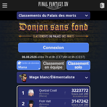
Classements du Palais des morts
06.08.2026
entre 7h et 8h (CET)/8h et 9h (CEST)
Mana
Mage blanc/Élémentaliste
3223772
Quetzal Coatl
1
Sous-sol 200
Anima
[Mana]
25.10.2024 à 12h07
3147242
Froh Valt
2
Sous-sol 200
Anima
[Mana]
09.04.2024 à 12h04