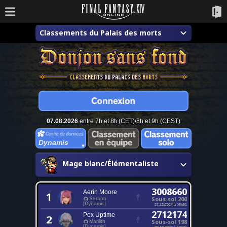
Classements du Palais des morts
07.08.2026
entre 7h et 8h (CET)/8h et 9h (CEST)
Dynamis
Mage blanc/Élémentaliste
3008660
Aerin Moore
1
Sous-sol 200
Seraph
[Dynamis]
27.12.2024 à 06h51
2712174
Pox Uptime
2
Sous-sol 198
Marilith
[Dynamis]
30.12.2024 à 13h21