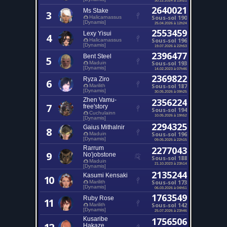
2640021
Ms Stake
3
Sous-sol 190
Halicarnassus
[Dynamis]
25.04.2026 à 12h24
2553459
Lexy Yisui
4
Sous-sol 196
Halicarnassus
[Dynamis]
19.07.2026 à 22h53
2396477
Bent Steel
5
Sous-sol 193
Maduin
[Dynamis]
14.02.2023 à 07h46
2369822
Ryza Ziro
6
Sous-sol 187
Marilith
[Dynamis]
30.05.2026 à 09h25
Zhen Vamu-
2356224
7
free'story
Sous-sol 194
Cuchulainn
10.05.2026 à 19h52
[Dynamis]
2294325
Gaius Mithalnir
8
Sous-sol 196
Maduin
[Dynamis]
09.05.2025 à 22h15
Rarrum
2277043
9
No'jobstone
Sous-sol 188
Maduin
21.10.2023 à 23h14
[Dynamis]
2135244
Kasumi Kensaki
10
Sous-sol 173
Marilith
[Dynamis]
06.03.2026 à 04h51
1763549
Ruby Rose
11
Sous-sol 142
Marilith
[Dynamis]
25.07.2026 à 23h46
Kusaribe
1756506
Hakaze