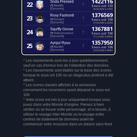
1422116
Soda Pressed
22
Sous-sol 120
Marilith
[Dynamis]
05.06.2024 à 17h31
1376569
Roxy Fashonti
23
Sous-sol 100
Seraph
[Dynamis]
27.04.2024 à 21h59
1367881
Squiffy Goose
24
Sous-sol 100
Halicarnassus
[Dynamis]
27.11.2022 à 05h55
1357950
Aynjul Ryuu
25
Sous-sol 100
Marilith
[Dynamis]
12.02.2024 à 05h02
* Les classements sont mis à jour quotidiennement,
sauf en cas d'erreur lors de l'obtention des données.
* Les classements sont établis sur la base des scores
lorsque le sous-sol 100 ou un étage plus profond a été
atteint.
* Les scores classés affichés à la connexion
concernent les incursions ayant dépassé le sous-sol
100.
* Votre score est mis à jour uniquement lorsque vous
jouez dans votre Monde d'origine. Pensez à bien
vérifier où se trouve votre personnage, et si besoin, à
utiliser le voyage inter-Monde ou le voyage entre
centres de traitement de données avant de
commencer votre incursion dans un donjon sans fond.