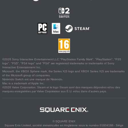
©2026 Sony Interactive Entertainment LLC."PlayStation Family Mark", "PlayStation", "PS5
logo", "PS5", "PS4 logo" and "PS4" are registered trademarks or trademarks of Sony
Interactive Entertainment Inc.
Microsoft, the XBOX Sphere mark, the Series X|S logo and XBOX Series X|S are trademarks
of the Microsoft group of companies.
Nintendo Switch est une marque de Nintendo.
Mac is a trademark of Apple Inc.
©2026 Valve Corporation. Steam et le logo Steam sont des marques déposées et/ou des
marques enregistrées par Valve Corporation aux É.U. et/ou dans d'autres pays.
© SQUARE ENIX
Square Enix Limited, société immatriculée en Angleterre sous le numéro 01804186 - Siège