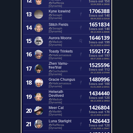
12
Sous-sol 150
Rafflesia
10.04.2025 à 19h30
[Dynamis]
1706388
Kyne Icewind
13
Sous-sol 140
Seraph
[Dynamis]
08.04.2023 à 01h18
1651834
Stitch Fields
14
Sous-sol 140
Seraph
[Dynamis]
28.12.2024 à 20h06
1646139
Aurora Moonx
15
Sous-sol 199
Maduin
[Dynamis]
01.10.2023 à 22h43
1592172
Toasty Trinkets
16
Sous-sol 197
Halicarnassus
[Dynamis]
08.07.2026 à 03h51
Zhen Vamu-
1525596
17
free'trial
Sous-sol 112
Cuchulainn
24.12.2025 à 07h49
[Dynamis]
1480996
Gracie Chungus
18
Sous-sol 100
Halicarnassus
[Dynamis]
01.01.2024 à 02h31
Helwrath
1434440
19
Devilived
Sous-sol 120
Maduin
08.12.2025 à 19h53
[Dynamis]
1426804
Meer Cat
20
Sous-sol 170
Marilith
[Dynamis]
22.12.2024 à 02h22
1426443
Luna Starlight
21
Sous-sol 120
Rafflesia
[Dynamis]
17.05.2025 à 23h47