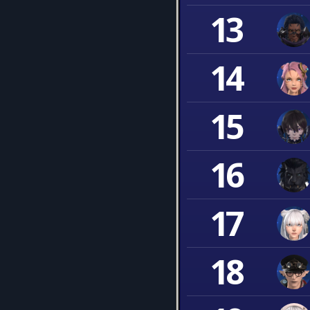
13
14
15
16
17
18