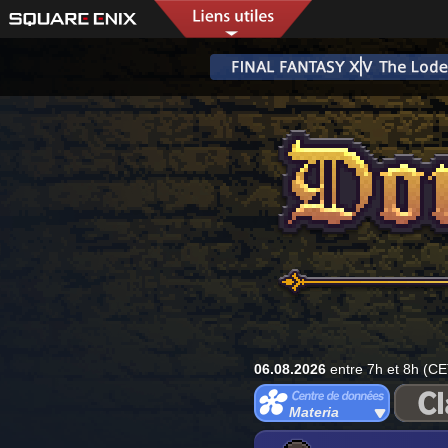
06.08.2026
entre 7h et 8h (CE
Materia