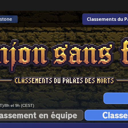
Classements du P
T)/8h et 9h (CEST)