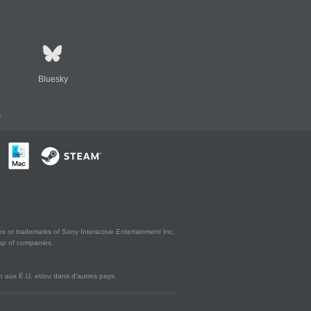
Bluesky
s
s or trademarks of Sony Interactive Entertainment Inc.
up of companies.
 aux É.U. et/ou dans d'autres pays.