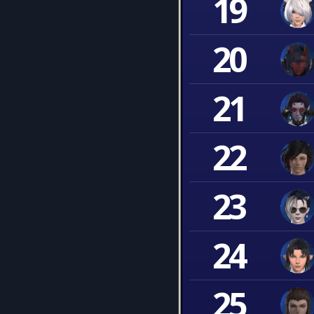
19
20
21
22
23
24
25