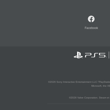
Facebook
©2026 Sony Interactive Entertainment LLC."PlayStation
Microsoft, the 
©2026 Valve Corporation. Steam et 