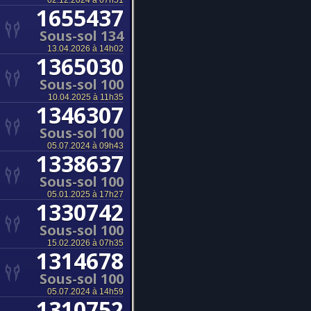
02.12.2024 à 07h51
1655437
Sous-sol 134
13.04.2026 à 14h02
1365030
Sous-sol 100
10.04.2025 à 11h35
1346307
Sous-sol 100
05.07.2024 à 09h43
1338637
Sous-sol 100
05.01.2025 à 17h27
1330742
Sous-sol 100
15.02.2026 à 07h35
1314678
Sous-sol 100
05.07.2024 à 14h59
1310752