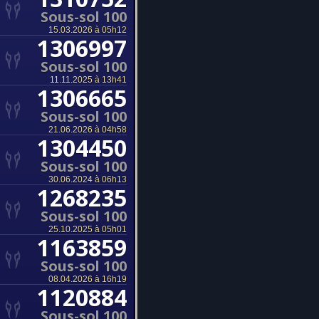
Sous-sol 100
15.03.2026 à 05h12
1306997
Sous-sol 100
11.11.2025 à 13h41
1306665
Sous-sol 100
21.06.2026 à 04h58
1304450
Sous-sol 100
30.06.2024 à 06h13
1268235
Sous-sol 100
25.10.2025 à 05h01
1163859
Sous-sol 100
08.04.2026 à 16h19
1120884
Sous-sol 100