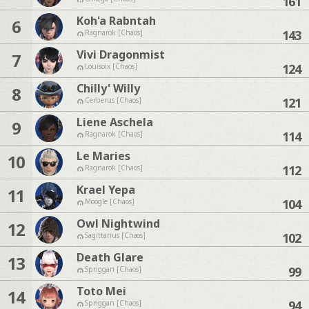
161
Koh'a Rabntah
6
143
Ragnarok [Chaos]
Vivi Dragonmist
7
124
Louisoix [Chaos]
Chilly' Willy
8
121
Cerberus [Chaos]
Liene Aschela
9
114
Ragnarok [Chaos]
Le Maries
10
112
Ragnarok [Chaos]
Krael Yepa
11
104
Moogle [Chaos]
Owl Nightwind
12
102
Sagittarius [Chaos]
Death Glare
13
99
Spriggan [Chaos]
Toto Mei
14
94
Spriggan [Chaos]