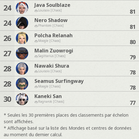
Java Soulblaze
24
81
Louisoix [Chaos]
Nero Shadow
24
81
Phantom [Chaos]
Polcha Relanah
26
80
Moogle [Chaos]
Malin Zuowrogi
27
79
Sagittarius [Chaos]
Nawaki Shura
28
78
Louisoix [Chaos]
Seamus Surfingway
28
78
Moogle [Chaos]
Kaneki San
30
77
Ragnarok [Chaos]
* Seules les 30 premières places des classements par échelon
sont affichées.
* Affichage basé sur la liste des Mondes et centres de données
au moment du dernier calcul.