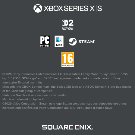
©2026 Sony Interactive Entertainment LLC."PlayStation Family Mark", "PlayStation", "PS5
logo", "PS5", "PS4 logo" and "PS4" are registered trademarks or trademarks of Sony
Interactive Entertainment Inc.
Microsoft, the XBOX Sphere mark, the Series X|S logo and XBOX Series X|S are trademarks
of the Microsoft group of companies.
Nintendo Switch est une marque de Nintendo.
Mac is a trademark of Apple Inc.
©2026 Valve Corporation. Steam et le logo Steam sont des marques déposées et/ou des
marques enregistrées par Valve Corporation aux É.U. et/ou dans d'autres pays.