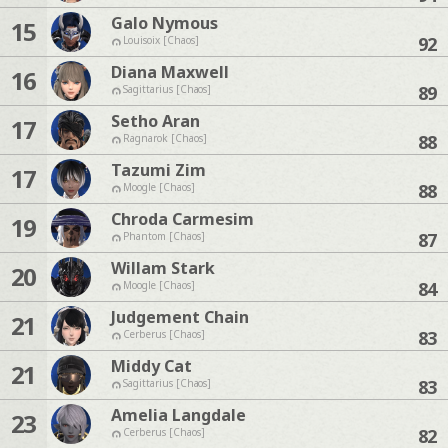
Galo Nymous
15
92
Louisoix [Chaos]
Diana Maxwell
16
89
Sagittarius [Chaos]
Setho Aran
17
88
Ragnarok [Chaos]
Tazumi Zim
17
88
Moogle [Chaos]
Chroda Carmesim
19
87
Phantom [Chaos]
Willam Stark
20
84
Moogle [Chaos]
Judgement Chain
21
83
Cerberus [Chaos]
Middy Cat
21
83
Sagittarius [Chaos]
Amelia Langdale
23
82
Cerberus [Chaos]