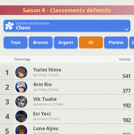
Saison 8 - Classements définitifs
Centre de données
Chaos
Tous
Bronze
Argent
Or
Platine
Personnage
Victoires
Yurini Hime
1
541
Omega [Chaos]
Arin Kio
2
377
Omega [Chaos]
Vik Tualie
3
192
Sagittarius [Chaos]
Eci Yeci
4
182
Louisoix [Chaos]
Luna Aijou
5
Omega [Chaos]