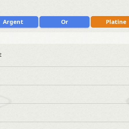
Argent
Or
Platine
t