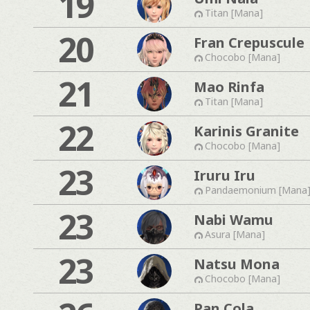
19
Titan [Mana]
20
Fran Crepuscule
Chocobo [Mana]
21
Mao Rinfa
Titan [Mana]
22
Karinis Granite
Chocobo [Mana]
23
Iruru Iru
Pandaemonium [Mana
23
Nabi Wamu
Asura [Mana]
23
Natsu Mona
Chocobo [Mana]
Pan Cola