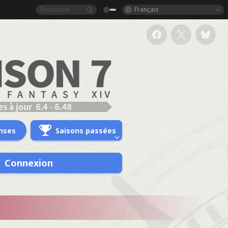
Français
nses
Saisons passées
Connexion