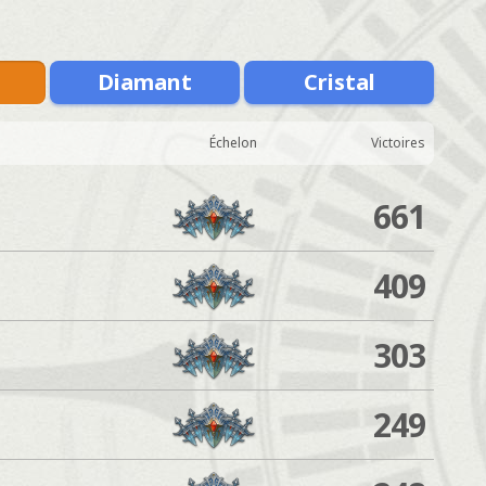
Diamant
Cristal
Échelon
Victoires
661
409
303
249