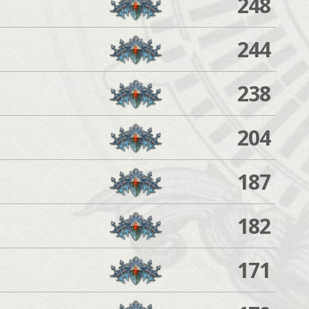
248
244
238
204
187
182
171