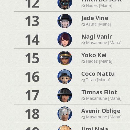
12
Hades [Mana]
13
Jade Vine
Asura [Mana]
14
Nagi Vanir
Masamune [Mana]
15
Yoko Kei
Hades [Mana]
16
Coco Nattu
Titan [Mana]
17
Timnas Eliot
Masamune [Mana]
18
Avenir Oblige
Masamune [Mana]
Umi Naia