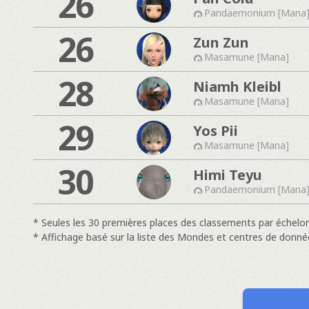
26
Pandaemonium [Mana
26
Zun Zun
Masamune [Mana]
28
Niamh Kleibl
Masamune [Mana]
29
Yos Pii
Masamune [Mana]
30
Himi Teyu
Pandaemonium [Mana
* Seules les 30 premières places des classements par échelon
* Affichage basé sur la liste des Mondes et centres de donné