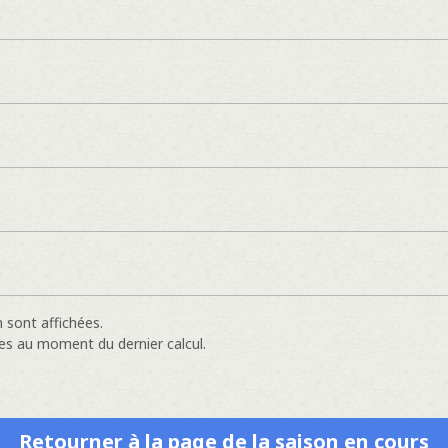
]
]
 sont affichées.
es au moment du dernier calcul.
Retourner à la page de la saison en cours