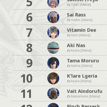
5
Titan [Mana]
6
Sai Rass
Hades [Mana]
7
Vitamin Dee
Ixion [Mana]
8
Aki Nas
Asura [Mana]
9
Tama Moruru
Anima [Mana]
10
K'lare Lgeria
Asura [Mana]
11
Vait Aindorufu
Masamune [Mana]
Pinch Berserk