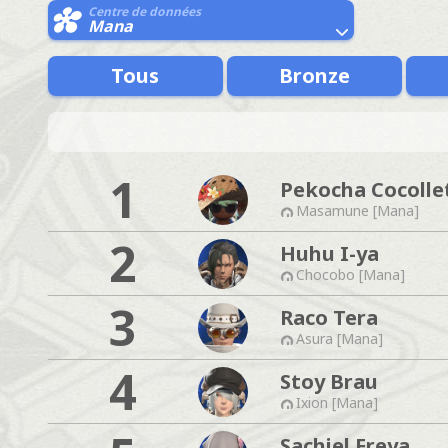
Centre de données
Mana
Tous
Bronze
1
Pekocha Cocolle
Masamune [Mana]
2
Huhu I-ya
Chocobo [Mana]
3
Raco Tera
Asura [Mana]
4
Stoy Brau
Ixion [Mana]
Sachiel Freya