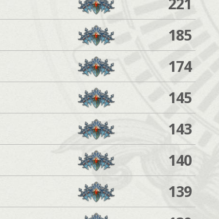
221
185
174
145
143
140
139