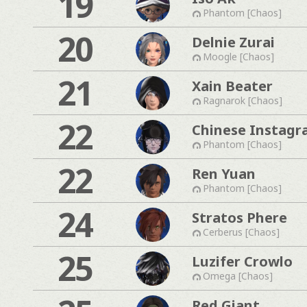
19
Phantom [Chaos]
20
Delnie Zurai
Moogle [Chaos]
21
Xain Beater
Ragnarok [Chaos]
22
Chinese Instag
Phantom [Chaos]
22
Ren Yuan
Phantom [Chaos]
24
Stratos Phere
Cerberus [Chaos]
25
Luzifer Crowlo
Omega [Chaos]
Red Giant