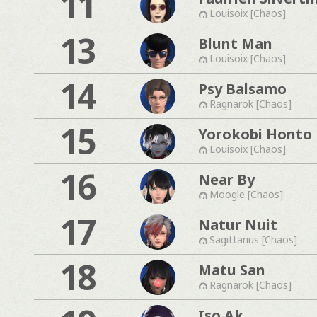
11
Louisoix [Chaos]
13
Blunt Man
Louisoix [Chaos]
14
Psy Balsamo
Ragnarok [Chaos]
15
Yorokobi Honto
Louisoix [Chaos]
16
Near By
Moogle [Chaos]
17
Natur Nuit
Sagittarius [Chaos]
18
Matu San
Ragnarok [Chaos]
Iso Ak