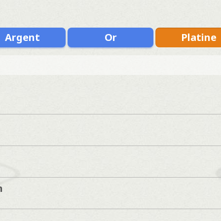
Argent
Or
Platine
n