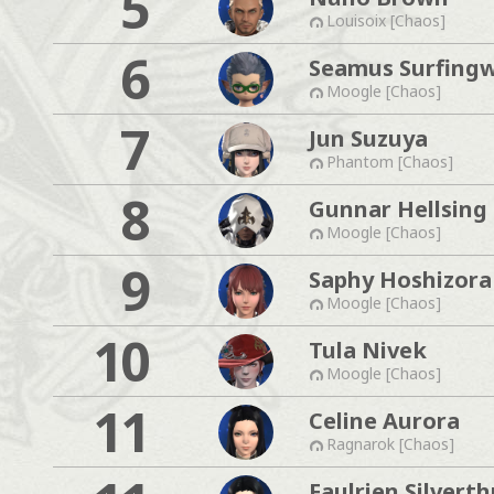
5
Louisoix [Chaos]
6
Seamus Surfing
Moogle [Chaos]
7
Jun Suzuya
Phantom [Chaos]
8
Gunnar Hellsing
Moogle [Chaos]
9
Saphy Hoshizora
Moogle [Chaos]
10
Tula Nivek
Moogle [Chaos]
11
Celine Aurora
Ragnarok [Chaos]
Faulrien Silvert