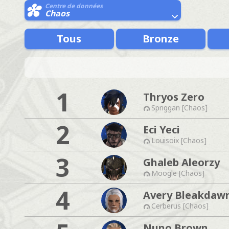
Centre de données
Chaos
Tous
Bronze
1
Thryos Zero
Spriggan [Chaos]
2
Eci Yeci
Louisoix [Chaos]
3
Ghaleb Aleorzy
Moogle [Chaos]
4
Avery Bleakdaw
Cerberus [Chaos]
Nuno Brown