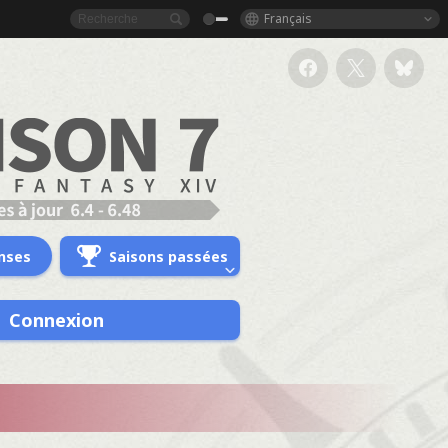
Français
nses
Saisons passées
Connexion