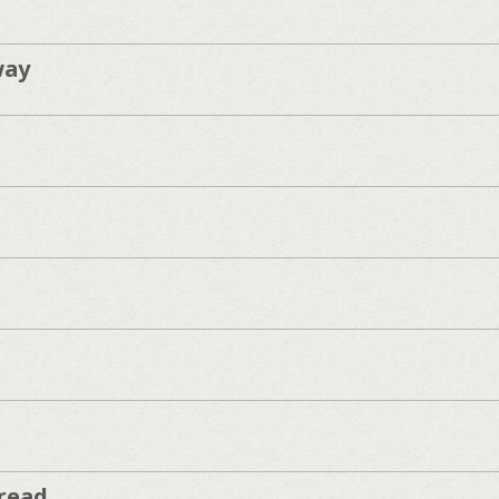
way
hread