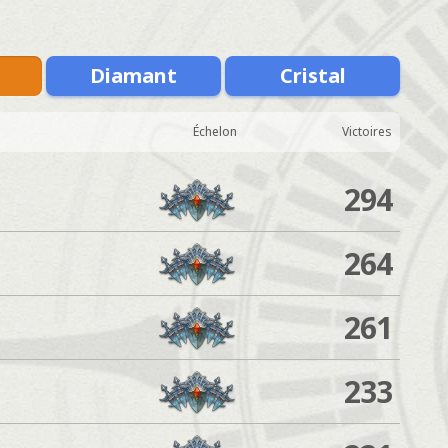
Diamant
Cristal
Échelon
Victoires
294
264
261
233