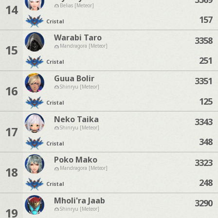
14
Belias [Meteor]
157
Cristal
Warabi Taro
3358
15
Mandragora [Meteor]
251
Cristal
Guua Bolir
3351
16
Shinryu [Meteor]
125
Cristal
Neko Taika
3343
17
Shinryu [Meteor]
348
Cristal
Poko Mako
3323
18
Mandragora [Meteor]
248
Cristal
Mholi'ra Jaab
3290
19
Shinryu [Meteor]