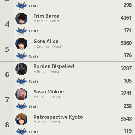
298
Cristal
Frim Baron
4061
4
Ramuh [Meteor]
174
Cristal
Gore Alice
3960
5
Zeromus [Meteor]
376
Cristal
Burden Dispelled
3787
6
Ramuh [Meteor]
105
Cristal
Yasai Mokue
3741
7
Unicorn [Meteor]
238
Cristal
Retrospective Kyoto
3548
8
Shinryu [Meteor]
119
Cristal