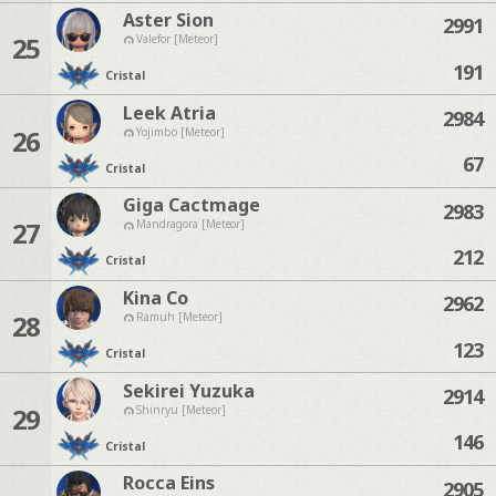
Aster Sion
2991
25
Valefor [Meteor]
191
Cristal
Leek Atria
2984
26
Yojimbo [Meteor]
67
Cristal
Giga Cactmage
2983
27
Mandragora [Meteor]
212
Cristal
Kina Co
2962
28
Ramuh [Meteor]
123
Cristal
Sekirei Yuzuka
2914
29
Shinryu [Meteor]
146
Cristal
Rocca Eins
2905