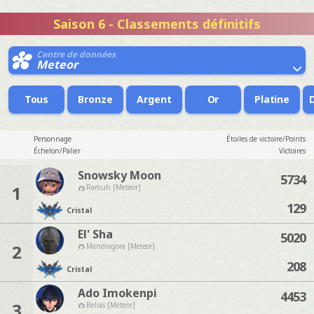
Saison 6 - Classements définitifs
Centre de données
Meteor
Tous
Bronze
Argent
Or
Platine
Personnage
Étoiles de victoire/Points
Échelon/Palier
Victoires
Snowsky Moon
5734
1
Ramuh [Meteor]
129
Cristal
El' Sha
5020
2
Mandragora [Meteor]
208
Cristal
Ado Imokenpi
4453
3
Belias [Meteor]