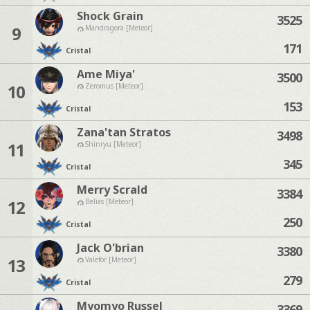
Shock Grain
3525
9
Mandragora [Meteor]
171
Cristal
Ame Miya'
3500
10
Zeromus [Meteor]
153
Cristal
Zana'tan Stratos
3498
11
Shinryu [Meteor]
345
Cristal
Merry Scrald
3384
12
Belias [Meteor]
250
Cristal
Jack O'brian
3380
13
Valefor [Meteor]
279
Cristal
Myomyo Russel
3369