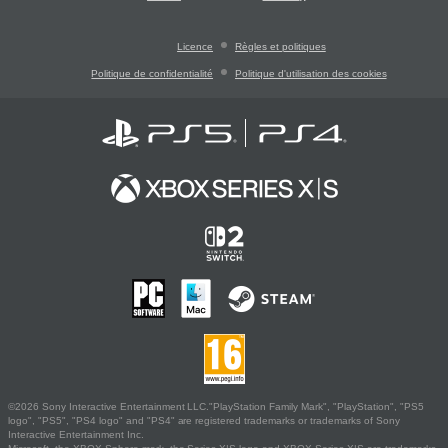
Licence
Règles et politiques
Politique de confidentialité
Politique d'utilisation des cookies
©2026 Sony Interactive Entertainment LLC."PlayStation Family Mark", "PlayStation", "PS5
logo", "PS5", "PS4 logo" and "PS4" are registered trademarks or trademarks of Sony
Interactive Entertainment Inc.