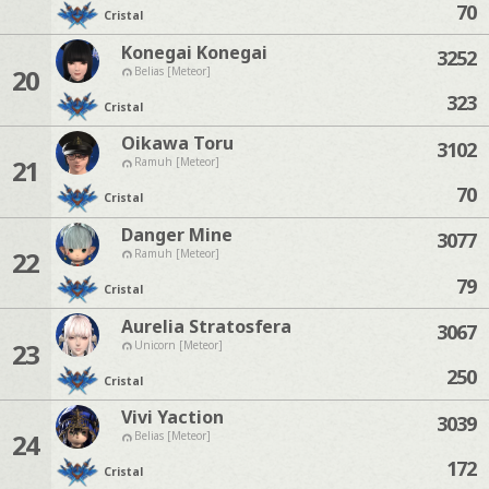
70
Cristal
Konegai Konegai
3252
20
Belias [Meteor]
323
Cristal
Oikawa Toru
3102
21
Ramuh [Meteor]
70
Cristal
Danger Mine
3077
22
Ramuh [Meteor]
79
Cristal
Aurelia Stratosfera
3067
23
Unicorn [Meteor]
250
Cristal
Vivi Yaction
3039
24
Belias [Meteor]
172
Cristal