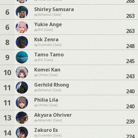
268
Shirley Samsara
6
263
Bahamut [Gaia]
Yukie Ange
6
263
Ifrit [Gaia]
Ksk Zenra
8
248
Durandal [Gaia]
Tamo Tamo
9
245
Ifrit [Gaia]
Komei Kan
10
243
Ultima [Gaia]
Gerhild Rhong
11
240
Bahamut [Gaia]
Philia Lila
11
240
Ultima [Gaia]
Akyura Ohriver
13
239
Alexander [Gaia]
Zakuro Es
14
224
Durandal [Gaia]