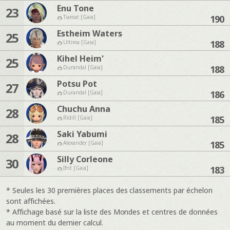
Enu Tone
23
190
Tiamat [Gaia]
Estheim Waters
25
188
Ultima [Gaia]
Kihel Heim'
25
188
Durandal [Gaia]
Potsu Pot
27
186
Durandal [Gaia]
Chuchu Anna
28
185
Ridill [Gaia]
Saki Yabumi
28
185
Alexander [Gaia]
Silly Corleone
30
183
Ifrit [Gaia]
* Seules les 30 premières places des classements par échelon
sont affichées.
* Affichage basé sur la liste des Mondes et centres de données
au moment du dernier calcul.