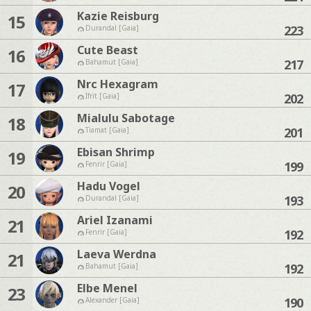
Kazie Reisburg
15
223
Durandal [Gaia]
Cute Beast
16
217
Bahamut [Gaia]
Nrc Hexagram
17
202
Ifrit [Gaia]
Mialulu Sabotage
18
201
Tiamat [Gaia]
Ebisan Shrimp
19
199
Fenrir [Gaia]
Hadu Vogel
20
193
Durandal [Gaia]
Ariel Izanami
21
192
Fenrir [Gaia]
Laeva Werdna
21
192
Bahamut [Gaia]
Elbe Menel
23
190
Alexander [Gaia]