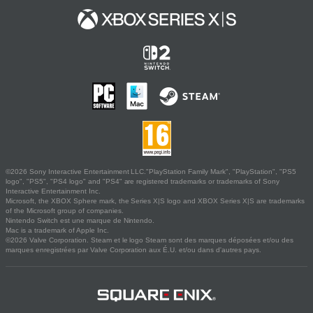
©2026 Sony Interactive Entertainment LLC."PlayStation Family Mark", "PlayStation", "PS5
logo", "PS5", "PS4 logo" and "PS4" are registered trademarks or trademarks of Sony
Interactive Entertainment Inc.
Microsoft, the XBOX Sphere mark, the Series X|S logo and XBOX Series X|S are trademarks
of the Microsoft group of companies.
Nintendo Switch est une marque de Nintendo.
Mac is a trademark of Apple Inc.
©2026 Valve Corporation. Steam et le logo Steam sont des marques déposées et/ou des
marques enregistrées par Valve Corporation aux É.U. et/ou dans d'autres pays.