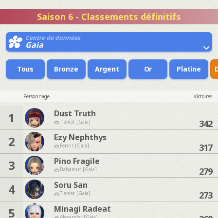
Saison 6 - Classements définitifs
Centre de données
Gaia
Tous
Bronze
Argent
Or
Platine
Personnage
Victoires
Dust Truth
1
342
Tiamat [Gaia]
Ezy Nephthys
2
317
Fenrir [Gaia]
Pino Fragile
3
279
Bahamut [Gaia]
Soru San
4
273
Tiamat [Gaia]
Minagi Radeat
5
Alexander [Gaia]