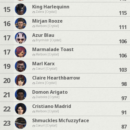
King Harlequinn
15
115
Zalera [Crystal]
Mirjan Rooze
16
111
Malboro [Crystal]
Azur Blau
17
106
Brynhildr [Crystal]
Marmalade Toast
17
106
Malboro [Crystal]
Marl Karx
19
103
Coeurl [Crystal]
Claire Hearthbarrow
20
98
Zalera [Crystal]
Domon Arigato
21
97
Diabolos [Crystal]
Cristiano Madrid
22
91
Malboro [Crystal]
Shmuckles Mcfuzzyface
23
87
Coeurl [Crystal]