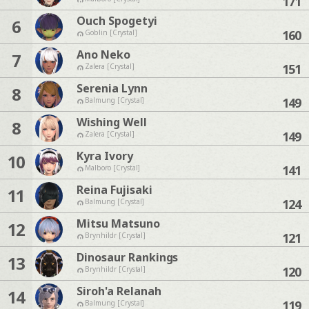
171
Ouch Spogetyi
6
160
Goblin [Crystal]
Ano Neko
7
151
Zalera [Crystal]
Serenia Lynn
8
149
Balmung [Crystal]
Wishing Well
8
149
Zalera [Crystal]
Kyra Ivory
10
141
Malboro [Crystal]
Reina Fujisaki
11
124
Balmung [Crystal]
Mitsu Matsuno
12
121
Brynhildr [Crystal]
Dinosaur Rankings
13
120
Brynhildr [Crystal]
Siroh'a Relanah
14
119
Balmung [Crystal]