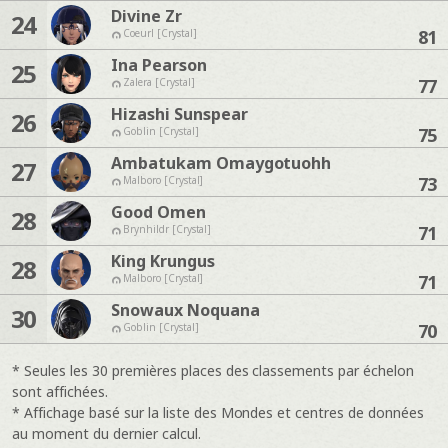
Divine Zr
24
81
Coeurl [Crystal]
Ina Pearson
25
77
Zalera [Crystal]
Hizashi Sunspear
26
75
Goblin [Crystal]
Ambatukam Omaygotuohh
27
73
Malboro [Crystal]
Good Omen
28
71
Brynhildr [Crystal]
King Krungus
28
71
Malboro [Crystal]
Snowaux Noquana
30
70
Goblin [Crystal]
* Seules les 30 premières places des classements par échelon
sont affichées.
* Affichage basé sur la liste des Mondes et centres de données
au moment du dernier calcul.