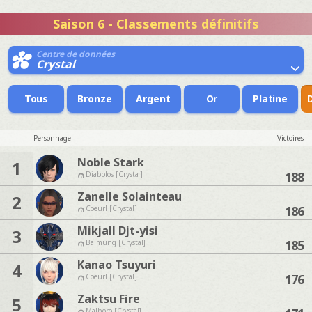
Saison 6 - Classements définitifs
Centre de données
Crystal
Tous
Bronze
Argent
Or
Platine
Personnage
Victoires
Noble Stark
1
188
Diabolos [Crystal]
Zanelle Solainteau
2
186
Coeurl [Crystal]
Mikjall Djt-yisi
3
185
Balmung [Crystal]
Kanao Tsuyuri
4
176
Coeurl [Crystal]
Zaktsu Fire
5
Malboro [Crystal]