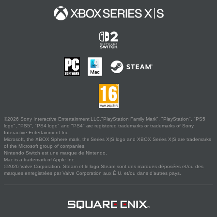
©2026 Sony Interactive Entertainment LLC."PlayStation Family Mark", "PlayStation", "PS5
logo", "PS5", "PS4 logo" and "PS4" are registered trademarks or trademarks of Sony
Interactive Entertainment Inc.
Microsoft, the XBOX Sphere mark, the Series X|S logo and XBOX Series X|S are trademarks
of the Microsoft group of companies.
Nintendo Switch est une marque de Nintendo.
Mac is a trademark of Apple Inc.
©2026 Valve Corporation. Steam et le logo Steam sont des marques déposées et/ou des
marques enregistrées par Valve Corporation aux É.U. et/ou dans d'autres pays.