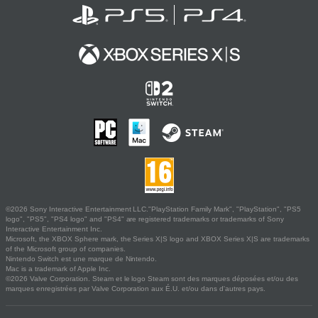
©2026 Sony Interactive Entertainment LLC."PlayStation Family Mark", "PlayStation", "PS5
logo", "PS5", "PS4 logo" and "PS4" are registered trademarks or trademarks of Sony
Interactive Entertainment Inc.
Microsoft, the XBOX Sphere mark, the Series X|S logo and XBOX Series X|S are trademarks
of the Microsoft group of companies.
Nintendo Switch est une marque de Nintendo.
Mac is a trademark of Apple Inc.
©2026 Valve Corporation. Steam et le logo Steam sont des marques déposées et/ou des
marques enregistrées par Valve Corporation aux É.U. et/ou dans d'autres pays.