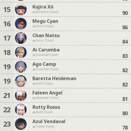
Kujira Xii
15
90
Bahamut [Gaia]
Megu Cyan
16
86
Fenrir [Gaia]
Chan Natsu
17
84
Fenrir [Gaia]
Ai Carumba
18
83
Durandal [Gaia]
Ago Camp
19
82
Durandal [Gaia]
Baretta Heideman
19
82
Ridill [Gaia]
Faleen Angel
21
81
Alexander [Gaia]
Rutty Rosso
22
80
Ridill [Gaia]
Azul Vendaval
23
78
Tiamat [Gaia]