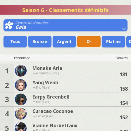
Saison 6 - Classements définitifs
Centre de données
Gaia
Tous
Bronze
Argent
Or
Platine
Personnage
Victoires
Monaka Aria
1
181
Alexander [Gaia]
Yang Wenli
2
158
Ifrit [Gaia]
Earpy Greenbell
3
154
Ifrit [Gaia]
Curacao Coconoe
4
152
Tiamat [Gaia]
Vianne Norbettaux
5
Ifrit [Gaia]