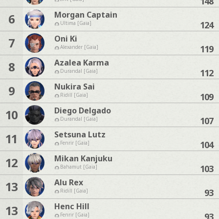
148
Morgan Captain
6
124
Ultima [Gaia]
Oni Ki
7
119
Alexander [Gaia]
Azalea Karma
8
112
Durandal [Gaia]
Nukira Sai
9
109
Ridill [Gaia]
Diego Delgado
10
107
Durandal [Gaia]
Setsuna Lutz
11
104
Fenrir [Gaia]
Mikan Kanjuku
12
103
Bahamut [Gaia]
Alu Rex
13
93
Ridill [Gaia]
Henc Hill
13
93
Fenrir [Gaia]