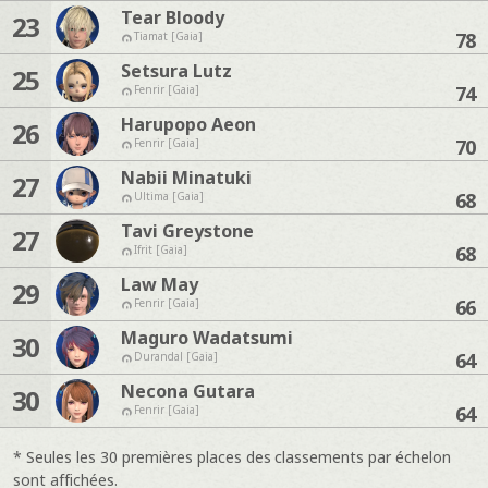
Tear Bloody
23
78
Tiamat [Gaia]
Setsura Lutz
25
74
Fenrir [Gaia]
Harupopo Aeon
26
70
Fenrir [Gaia]
Nabii Minatuki
27
68
Ultima [Gaia]
Tavi Greystone
27
68
Ifrit [Gaia]
Law May
29
66
Fenrir [Gaia]
Maguro Wadatsumi
30
64
Durandal [Gaia]
Necona Gutara
30
64
Fenrir [Gaia]
* Seules les 30 premières places des classements par échelon
sont affichées.