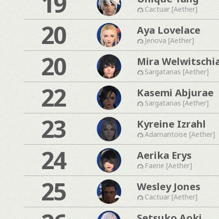
19
Cactuar [Aether]
20
Aya Lovelace
Jenova [Aether]
20
Mira Welwitschi
Sargatanas [Aether]
22
Kasemi Abjurae
Sargatanas [Aether]
23
Kyreine Izrahl
Adamantoise [Aether]
24
Aerika Erys
Faerie [Aether]
25
Wesley Jones
Cactuar [Aether]
Setsuko Aoki