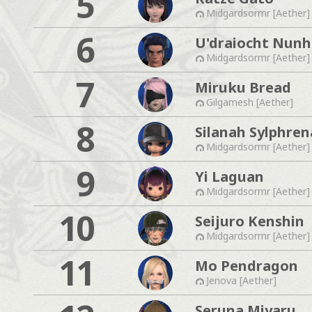
5
Midgardsormr [Aether]
6
U'draiocht Nunh
Midgardsormr [Aether]
7
Miruku Bread
Gilgamesh [Aether]
8
Silanah Sylphren
Midgardsormr [Aether]
9
Yi Laguan
Midgardsormr [Aether]
10
Seijuro Kenshin
Midgardsormr [Aether]
11
Mo Pendragon
Jenova [Aether]
Seruna Miyaru