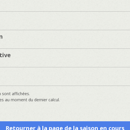
n
tive
 sont affichées.
es au moment du dernier calcul.
Retourner à la page de la saison en cours