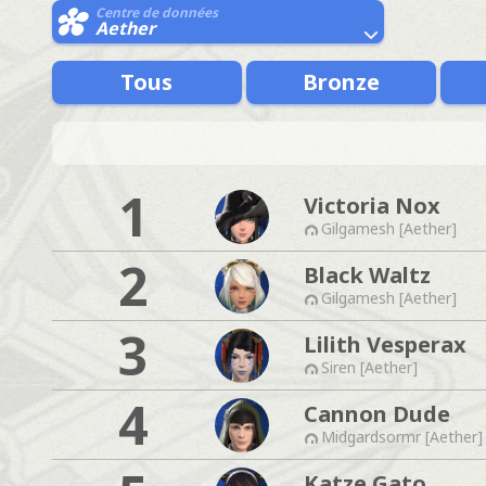
Centre de données
Aether
Tous
Bronze
1
Victoria Nox
Gilgamesh [Aether]
2
Black Waltz
Gilgamesh [Aether]
3
Lilith Vesperax
Siren [Aether]
4
Cannon Dude
Midgardsormr [Aether]
Katze Gato