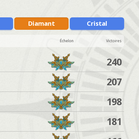
Diamant
Cristal
Échelon
Victoires
240
207
198
181