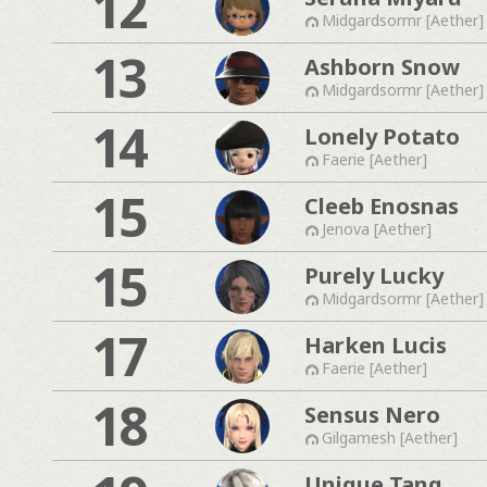
12
Midgardsormr [Aether]
13
Ashborn Snow
Midgardsormr [Aether]
14
Lonely Potato
Faerie [Aether]
15
Cleeb Enosnas
Jenova [Aether]
15
Purely Lucky
Midgardsormr [Aether]
17
Harken Lucis
Faerie [Aether]
18
Sensus Nero
Gilgamesh [Aether]
Unique Tang