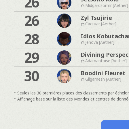
26
Midgardsormr [Aether]
26
Zyl Tsujirie
Cactuar [Aether]
28
Idios Kobutacha
Jenova [Aether]
29
Divining Perspec
Adamantoise [Aether]
30
Boodini Fleuret
Gilgamesh [Aether]
* Seules les 30 premières places des classements par échelon
* Affichage basé sur la liste des Mondes et centres de donné