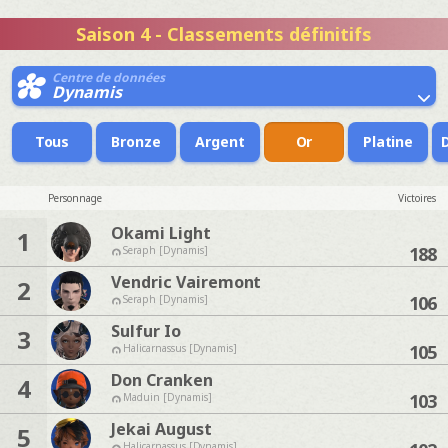
Saison 4 - Classements définitifs
Centre de données
Dynamis
Tous
Bronze
Argent
Or
Platine
Personnage
Victoires
Okami Light
1
188
Seraph [Dynamis]
Vendric Vairemont
2
106
Seraph [Dynamis]
Sulfur Io
3
105
Halicarnassus [Dynamis]
Don Cranken
4
103
Maduin [Dynamis]
Jekai August
5
Halicarnassus [Dynamis]