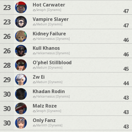
Hot Carwater
23
47
Seraph [Dynamis]
Vampire Slayer
23
47
Maduin [Dynamis]
Kidney Failure
26
46
Halicarnassus [Dynamis]
Kull Khanos
26
46
Halicarnassus [Dynamis]
O'phel Stillblood
28
45
Maduin [Dynamis]
Zw Ei
29
44
Maduin [Dynamis]
Khadan Rodin
30
43
Halicarnassus [Dynamis]
Malz Roze
30
43
Seraph [Dynamis]
Only Fanz
30
43
Marilith [Dynamis]