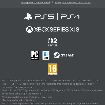
Politique de confidentialité
Politique d'utilisation des cookies
©2026 Sony Interactive Entertainment LLC."PlayStation Family Mark", "PlayStation", "PS5
logo", "PS5", "PS4 logo" and "PS4" are registered trademarks or trademarks of Sony
Interactive Entertainment Inc.
Microsoft, the XBOX Sphere mark, the Series X|S logo and XBOX Series X|S are trademarks
of the Microsoft group of companies.
Nintendo Switch est une marque de Nintendo.
Mac is a trademark of Apple Inc.
©2026 Valve Corporation. Steam et le logo Steam sont des marques déposées et/ou des