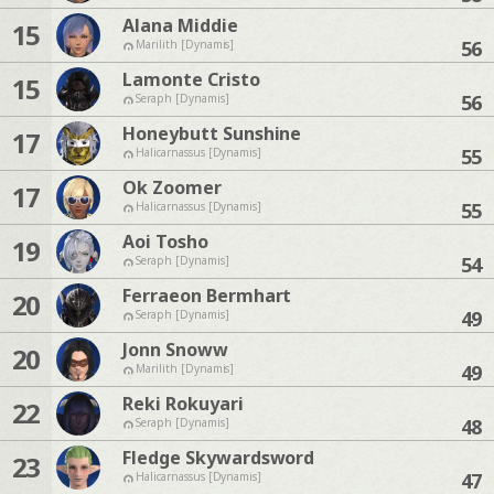
Alana Middie
15
56
Marilith [Dynamis]
Lamonte Cristo
15
56
Seraph [Dynamis]
Honeybutt Sunshine
17
55
Halicarnassus [Dynamis]
Ok Zoomer
17
55
Halicarnassus [Dynamis]
Aoi Tosho
19
54
Seraph [Dynamis]
Ferraeon Bermhart
20
49
Seraph [Dynamis]
Jonn Snoww
20
49
Marilith [Dynamis]
Reki Rokuyari
22
48
Seraph [Dynamis]
Fledge Skywardsword
23
47
Halicarnassus [Dynamis]