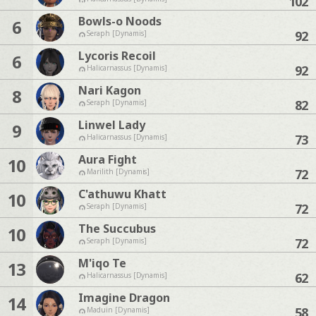
102
Bowls-o Noods
6
92
Seraph [Dynamis]
Lycoris Recoil
6
92
Halicarnassus [Dynamis]
Nari Kagon
8
82
Seraph [Dynamis]
Linwel Lady
9
73
Halicarnassus [Dynamis]
Aura Fight
10
72
Marilith [Dynamis]
C'athuwu Khatt
10
72
Seraph [Dynamis]
The Succubus
10
72
Seraph [Dynamis]
M'iqo Te
13
62
Halicarnassus [Dynamis]
Imagine Dragon
14
58
Maduin [Dynamis]