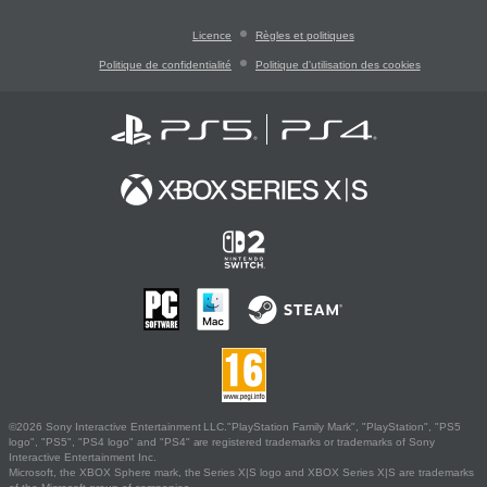
Licence
Règles et politiques
Politique de confidentialité
Politique d'utilisation des cookies
©2026 Sony Interactive Entertainment LLC."PlayStation Family Mark", "PlayStation", "PS5
logo", "PS5", "PS4 logo" and "PS4" are registered trademarks or trademarks of Sony
Interactive Entertainment Inc.
Microsoft, the XBOX Sphere mark, the Series X|S logo and XBOX Series X|S are trademarks