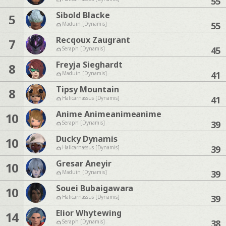
55
Sibold Blacke
5
55
Maduin [Dynamis]
Recqoux Zaugrant
7
45
Seraph [Dynamis]
Freyja Sieghardt
8
41
Maduin [Dynamis]
Tipsy Mountain
8
41
Halicarnassus [Dynamis]
Anime Animeanimeanime
10
39
Seraph [Dynamis]
Ducky Dynamis
10
39
Halicarnassus [Dynamis]
Gresar Aneyir
10
39
Maduin [Dynamis]
Souei Bubaigawara
10
39
Halicarnassus [Dynamis]
Elior Whytewing
14
38
Seraph [Dynamis]