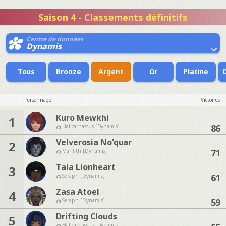
Saison 4 - Classements définitifs
Centre de données
Dynamis
Tous
Bronze
Argent
Or
Platine
Personnage
Victoires
Kuro Mewkhi
1
86
Halicarnassus [Dynamis]
Velverosia No'quar
2
71
Marilith [Dynamis]
Tala Lionheart
3
61
Seraph [Dynamis]
Zasa Atoel
4
59
Seraph [Dynamis]
Drifting Clouds
5
Halicarnassus [Dynamis]