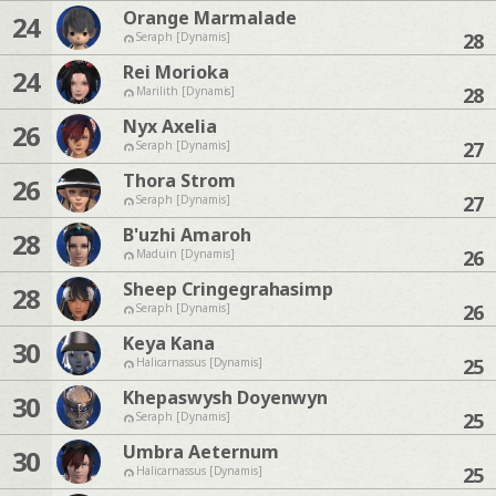
Orange Marmalade
24
28
Seraph [Dynamis]
Rei Morioka
24
28
Marilith [Dynamis]
Nyx Axelia
26
27
Seraph [Dynamis]
Thora Strom
26
27
Seraph [Dynamis]
B'uzhi Amaroh
28
26
Maduin [Dynamis]
Sheep Cringegrahasimp
28
26
Seraph [Dynamis]
Keya Kana
30
25
Halicarnassus [Dynamis]
Khepaswysh Doyenwyn
30
25
Seraph [Dynamis]
Umbra Aeternum
30
25
Halicarnassus [Dynamis]