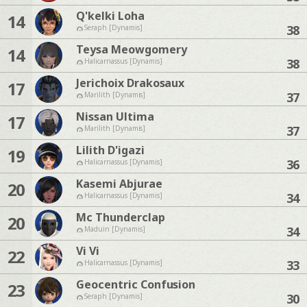
Q'kelki Loha
14
38
Seraph [Dynamis]
Teysa Meowgomery
14
38
Halicarnassus [Dynamis]
Jerichoix Drakosaux
17
37
Marilith [Dynamis]
Nissan Ultima
17
37
Marilith [Dynamis]
Lilith D'igazi
19
36
Halicarnassus [Dynamis]
Kasemi Abjurae
20
34
Halicarnassus [Dynamis]
Mc Thunderclap
20
34
Maduin [Dynamis]
Vi Vi
22
33
Halicarnassus [Dynamis]
Geocentric Confusion
23
30
Seraph [Dynamis]