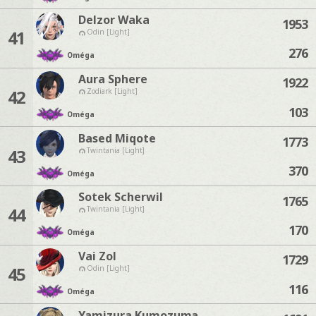
Delzor Waka
1953
41
Odin [Light]
276
Oméga
Aura Sphere
1922
42
Zodiark [Light]
103
Oméga
Based Miqote
1773
43
Twintania [Light]
370
Oméga
Sotek Scherwil
1765
44
Twintania [Light]
170
Oméga
Vai Zol
1729
45
Odin [Light]
116
Oméga
Yamizura Kumozuma