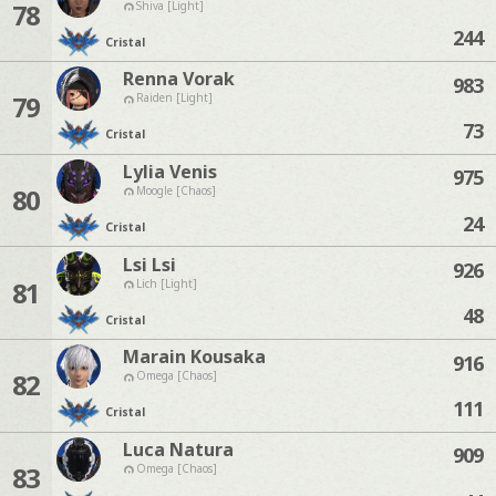
78
Shiva [Light]
244
Cristal
Renna Vorak
983
79
Raiden [Light]
73
Cristal
Lylia Venis
975
80
Moogle [Chaos]
24
Cristal
Lsi Lsi
926
81
Lich [Light]
48
Cristal
Marain Kousaka
916
82
Omega [Chaos]
111
Cristal
Luca Natura
909
83
Omega [Chaos]