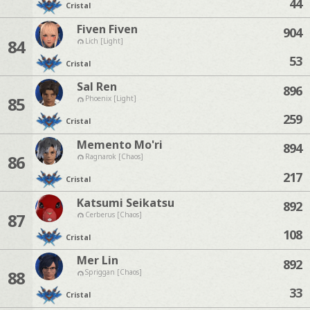
44
Cristal
Fiven Fiven
904
84
Lich [Light]
53
Cristal
Sal Ren
896
85
Phoenix [Light]
259
Cristal
Memento Mo'ri
894
86
Ragnarok [Chaos]
217
Cristal
Katsumi Seikatsu
892
87
Cerberus [Chaos]
108
Cristal
Mer Lin
892
88
Spriggan [Chaos]
33
Cristal