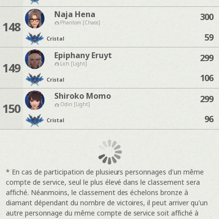
Naja Hena
300
148
Phantom [Chaos]
59
Cristal
Epiphany Eruyt
299
149
Lich [Light]
106
Cristal
Shiroko Momo
299
150
Odin [Light]
96
Cristal
* En cas de participation de plusieurs personnages d'un même
compte de service, seul le plus élevé dans le classement sera
affiché. Néanmoins, le classement des échelons bronze à
diamant dépendant du nombre de victoires, il peut arriver qu'un
autre personnage du même compte de service soit affiché à