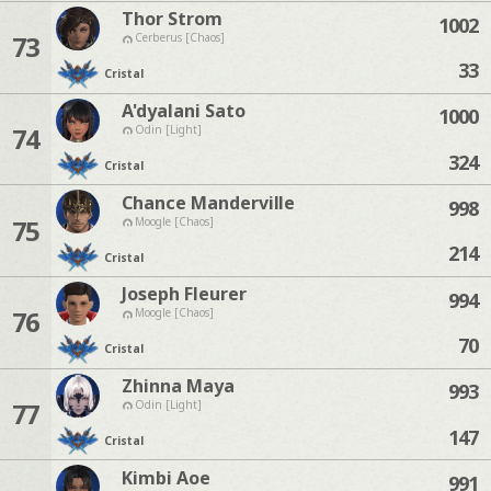
Thor Strom
1002
73
Cerberus [Chaos]
33
Cristal
A'dyalani Sato
1000
74
Odin [Light]
324
Cristal
Chance Manderville
998
75
Moogle [Chaos]
214
Cristal
Joseph Fleurer
994
76
Moogle [Chaos]
70
Cristal
Zhinna Maya
993
77
Odin [Light]
147
Cristal
Kimbi Aoe
991