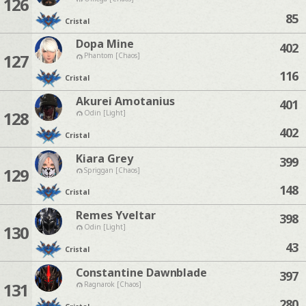
126
85
Cristal
Dopa Mine
402
127
Phantom [Chaos]
116
Cristal
Akurei Amotanius
401
128
Odin [Light]
402
Cristal
Kiara Grey
399
129
Spriggan [Chaos]
148
Cristal
Remes Yveltar
398
130
Odin [Light]
43
Cristal
Constantine Dawnblade
397
131
Ragnarok [Chaos]
280