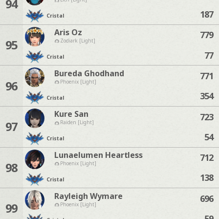
94
187
Cristal
Aris Oz
779
95
Zodiark [Light]
77
Cristal
Bureda Ghodhand
771
96
Phoenix [Light]
354
Cristal
Kure San
723
97
Raiden [Light]
54
Cristal
Lunaelumen Heartless
712
98
Phoenix [Light]
138
Cristal
Rayleigh Wymare
696
99
Phoenix [Light]
59