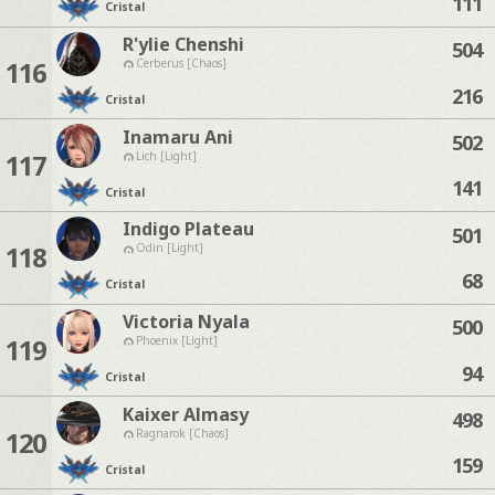
111
Cristal
R'ylie Chenshi
504
116
Cerberus [Chaos]
216
Cristal
Inamaru Ani
502
117
Lich [Light]
141
Cristal
Indigo Plateau
501
118
Odin [Light]
68
Cristal
Victoria Nyala
500
119
Phoenix [Light]
94
Cristal
Kaixer Almasy
498
120
Ragnarok [Chaos]
159
Cristal