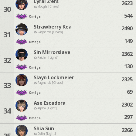
Lyrai Z'ers
2623
30
Moogle [Chaos]
544
Oméga
Strawberry Kea
2490
31
Ragnarok [Chaos]
149
Oméga
Sin Mirrorslave
2362
32
Raiden [Light]
130
Oméga
Slayn Lockmeier
2325
33
Ragnarok [Chaos]
69
Oméga
Ase Escadora
2302
34
Alpha [Light]
297
Oméga
Shia Sun
2266
35
Odin [Light]