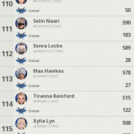
110
Cerberus [Chaos]
50
Cristal
Selin Naari
590
111
Cerberus [Chaos]
183
Cristal
Senra Locke
589
112
Sagittarius [Chaos]
28
Cristal
Max Hawkes
578
113
Zodiark [Light]
27
Cristal
Tiranna Reinford
515
114
Moogle [Chaos]
122
Cristal
Xylia Lyn
508
115
Moogle [Chaos]