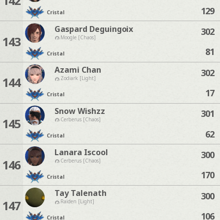
142
129
Cristal
Gaspard Deguingoix
302
143
Moogle [Chaos]
81
Cristal
Azami Chan
302
144
Zodiark [Light]
17
Cristal
Snow Wishzz
301
145
Cerberus [Chaos]
62
Cristal
Lanara Iscool
300
146
Cerberus [Chaos]
170
Cristal
Tay Talenath
300
147
Raiden [Light]
106
Cristal