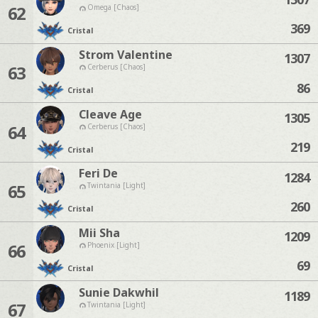
62
Omega [Chaos]
369
Cristal
Strom Valentine
1307
63
Cerberus [Chaos]
86
Cristal
Cleave Age
1305
64
Cerberus [Chaos]
219
Cristal
Feri De
1284
65
Twintania [Light]
260
Cristal
Mii Sha
1209
66
Phoenix [Light]
69
Cristal
Sunie Dakwhil
1189
67
Twintania [Light]