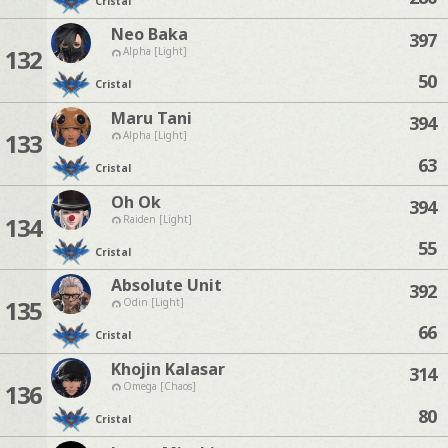
Cristal
Neo Baka
397
132
Alpha [Light]
50
Cristal
Maru Tani
394
133
Alpha [Light]
63
Cristal
Oh Ok
394
134
Raiden [Light]
55
Cristal
Absolute Unit
392
135
Odin [Light]
66
Cristal
Khojin Kalasar
314
136
Omega [Chaos]
80
Cristal