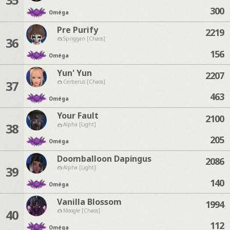
300
Oméga
Pre Purify
2219
36
Spriggan [Chaos]
156
Oméga
Yun' Yun
2207
37
Cerberus [Chaos]
463
Oméga
Your Fault
2100
38
Alpha [Light]
205
Oméga
Doomballoon Dapingus
2086
39
Alpha [Light]
140
Oméga
Vanilla Blossom
1994
40
Moogle [Chaos]
112
Oméga