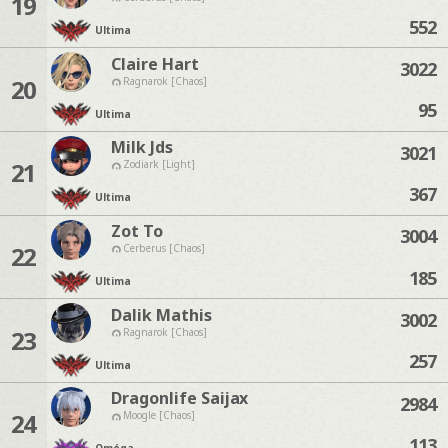
19
552
Ultima
Claire Hart
3022
20
Ragnarok [Chaos]
95
Ultima
Milk Jds
3021
21
Zodiark [Light]
367
Ultima
Zot To
3004
22
Cerberus [Chaos]
185
Ultima
Dalik Mathis
3002
23
Ragnarok [Chaos]
257
Ultima
Dragonlife Saijax
2984
24
Moogle [Chaos]
113