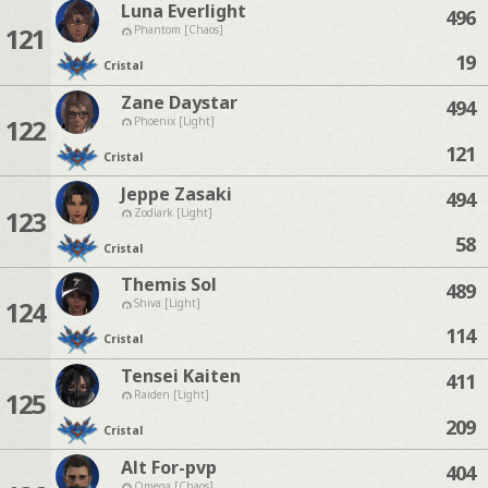
Luna Everlight
496
121
Phantom [Chaos]
19
Cristal
Zane Daystar
494
122
Phoenix [Light]
121
Cristal
Jeppe Zasaki
494
123
Zodiark [Light]
58
Cristal
Themis Sol
489
124
Shiva [Light]
114
Cristal
Tensei Kaiten
411
125
Raiden [Light]
209
Cristal
Alt For-pvp
404
Omega [Chaos]