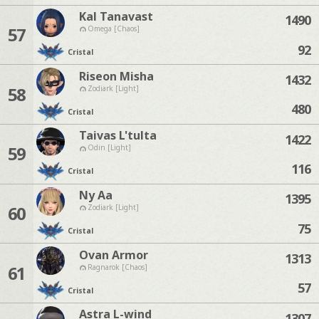
Kal Tanavast
1490
57
Omega [Chaos]
92
Cristal
Riseon Misha
1432
58
Zodiark [Light]
480
Cristal
Taivas L'tulta
1422
59
Odin [Light]
116
Cristal
Ny Aa
1395
60
Zodiark [Light]
75
Cristal
Ovan Armor
1313
61
Ragnarok [Chaos]
57
Cristal
Astra L-wind
1307