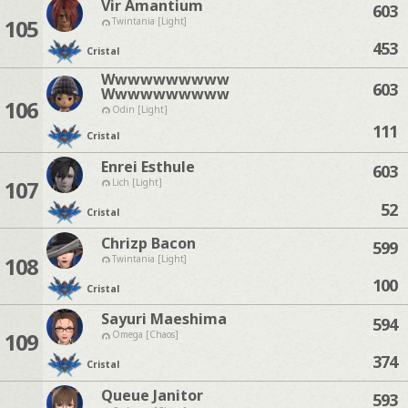
Vir Amantium
603
105
Twintania [Light]
453
Cristal
Wwwwwwwwww
603
Wwwwwwwwww
106
Odin [Light]
111
Cristal
Enrei Esthule
603
107
Lich [Light]
52
Cristal
Chrizp Bacon
599
108
Twintania [Light]
100
Cristal
Sayuri Maeshima
594
109
Omega [Chaos]
374
Cristal
Queue Janitor
593