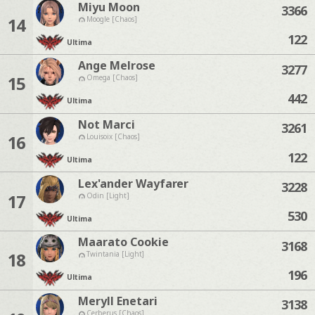
Miyu Moon
3366
14
Moogle [Chaos]
122
Ultima
Ange Melrose
3277
15
Omega [Chaos]
442
Ultima
Not Marci
3261
16
Louisoix [Chaos]
122
Ultima
Lex'ander Wayfarer
3228
17
Odin [Light]
530
Ultima
Maarato Cookie
3168
18
Twintania [Light]
196
Ultima
Meryll Enetari
3138
Cerberus [Chaos]