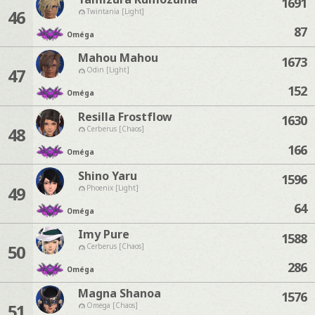
1691
46
Twintania [Light]
87
Oméga
Mahou Mahou
1673
47
Odin [Light]
152
Oméga
Resilla Frostflow
1630
48
Cerberus [Chaos]
166
Oméga
Shino Yaru
1596
49
Phoenix [Light]
64
Oméga
Imy Pure
1588
50
Cerberus [Chaos]
286
Oméga
Magna Shanoa
1576
51
Omega [Chaos]