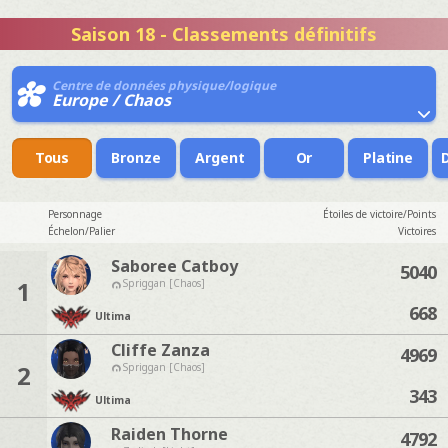
Saison 18 - Classements définitifs
Centre de données physique/logique
Europe / Chaos
Tous
Bronze
Argent
Or
Platine
Personnage
Étoiles de victoire/Points
Échelon/Palier
Victoires
Saboree Catboy
5040
1
Spriggan [Chaos]
668
Ultima
Cliffe Zanza
4969
2
Spriggan [Chaos]
343
Ultima
Raiden Thorne
4792