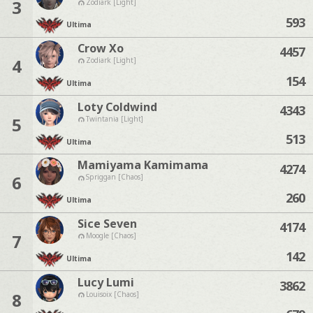
3
Zodiark [Light]
593
Ultima
Crow Xo
4457
4
Zodiark [Light]
154
Ultima
Loty Coldwind
4343
5
Twintania [Light]
513
Ultima
Mamiyama Kamimama
4274
6
Spriggan [Chaos]
260
Ultima
Sice Seven
4174
7
Moogle [Chaos]
142
Ultima
Lucy Lumi
3862
8
Louisoix [Chaos]