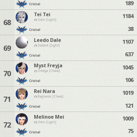
189
Cristal
Tei Tei
1184
68
Odin [Light]
38
Cristal
Leedo Dale
1107
69
Zodiark [Light]
637
Cristal
Myst Freyja
1045
70
Omega [Chaos]
106
Cristal
Rei Nara
1019
71
Ragnarok [Chaos]
121
Cristal
Melinoe Mei
1009
72
Odin [Light]
75
Cristal