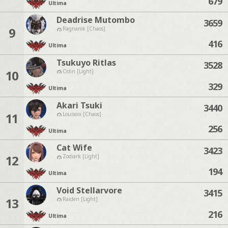
679
Ultima
Deadrise Mutombo
3659
9
Ragnarok [Chaos]
416
Ultima
Tsukuyo Ritlas
3528
10
Odin [Light]
329
Ultima
Akari Tsuki
3440
11
Louisoix [Chaos]
256
Ultima
Cat Wife
3423
12
Zodiark [Light]
194
Ultima
Void Stellarvore
3415
13
Raiden [Light]
216
Ultima