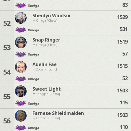
83
Oméga
Sheidyn Windsor
1529
52
Omega [Chaos]
531
Oméga
Snap Ringer
1519
53
Omega [Chaos]
57
Oméga
Auelin Fae
1515
54
Zodiark [Light]
52
Oméga
Sweet Light
1503
55
Spriggan [Chaos]
115
Oméga
Farnese Shieldmaiden
1503
56
Cerberus [Chaos]
110
Oméga