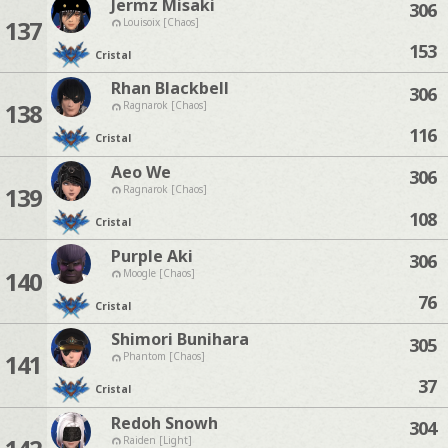
Jermz Misaki
306
137
Louisoix [Chaos]
153
Cristal
Rhan Blackbell
306
138
Ragnarok [Chaos]
116
Cristal
Aeo We
306
139
Ragnarok [Chaos]
108
Cristal
Purple Aki
306
140
Moogle [Chaos]
76
Cristal
Shimori Bunihara
305
141
Phantom [Chaos]
37
Cristal
Redoh Snowh
304
Raiden [Light]