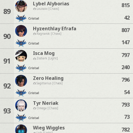
Lybel Alyborias
815
89
Louisoix [Chaos]
42
Cristal
Hyzenthlay Efrafa
807
90
Ragnarok [Chaos]
147
Cristal
Isca Mog
797
91
Zodiark [Light]
240
Cristal
Zero Healing
796
92
Sagittarius [Chaos]
54
Cristal
Tyr Neriak
793
93
Omega [Chaos]
73
Cristal
Wieg Wiggles
782
Lich [Light]