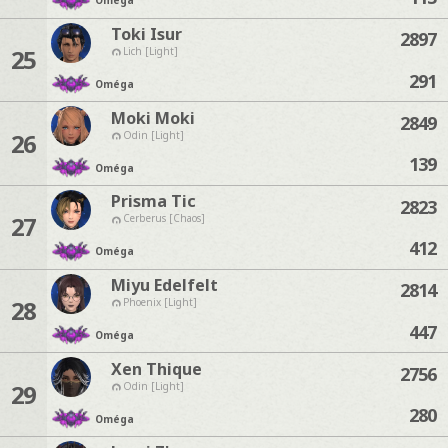
Oméga
Toki Isur
2897
25
Lich [Light]
291
Oméga
Moki Moki
2849
26
Odin [Light]
139
Oméga
Prisma Tic
2823
27
Cerberus [Chaos]
412
Oméga
Miyu Edelfelt
2814
28
Phoenix [Light]
447
Oméga
Xen Thique
2756
29
Odin [Light]
280
Oméga