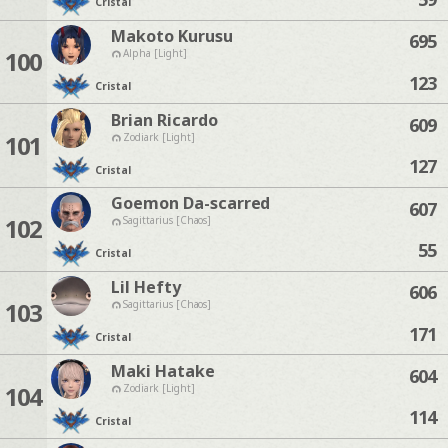
Cristal
Makoto Kurusu
695
100
Alpha [Light]
123
Cristal
Brian Ricardo
609
101
Zodiark [Light]
127
Cristal
Goemon Da-scarred
607
102
Sagittarius [Chaos]
55
Cristal
Lil Hefty
606
103
Sagittarius [Chaos]
171
Cristal
Maki Hatake
604
104
Zodiark [Light]
114
Cristal