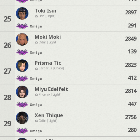
Oméga
Toki Isur
2897
25
Lich [Light]
291
Oméga
Moki Moki
2849
26
Odin [Light]
139
Oméga
Prisma Tic
2823
27
Cerberus [Chaos]
412
Oméga
Miyu Edelfelt
2814
28
Phoenix [Light]
447
Oméga
Xen Thique
2756
29
Odin [Light]
280
Oméga