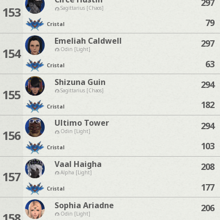
297
153
Sagittarius [Chaos]
79
Cristal
Emeliah Caldwell
297
154
Odin [Light]
63
Cristal
Shizuna Guin
294
155
Sagittarius [Chaos]
182
Cristal
Ultimo Tower
294
156
Odin [Light]
103
Cristal
Vaal Haigha
208
157
Alpha [Light]
177
Cristal
Sophia Ariadne
206
158
Odin [Light]