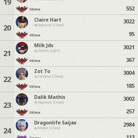
19
552
Ultima
Claire Hart
3022
20
Ragnarok [Chaos]
95
Ultima
Milk Jds
3021
21
Zodiark [Light]
367
Ultima
Zot To
3004
22
Cerberus [Chaos]
185
Ultima
Dalik Mathis
3002
23
Ragnarok [Chaos]
257
Ultima
Dragonlife Saijax
2984
24
Moogle [Chaos]
113