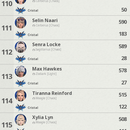
110
Cerberus [Chaos]
50
Cristal
Selin Naari
590
111
Cerberus [Chaos]
183
Cristal
Senra Locke
589
112
Sagittarius [Chaos]
28
Cristal
Max Hawkes
578
113
Zodiark [Light]
27
Cristal
Tiranna Reinford
515
114
Moogle [Chaos]
122
Cristal
Xylia Lyn
508
115
Moogle [Chaos]