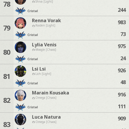
78
Shiva [Light]
244
Cristal
Renna Vorak
983
79
Raiden [Light]
73
Cristal
Lylia Venis
975
80
Moogle [Chaos]
24
Cristal
Lsi Lsi
926
81
Lich [Light]
48
Cristal
Marain Kousaka
916
82
Omega [Chaos]
111
Cristal
Luca Natura
909
83
Omega [Chaos]