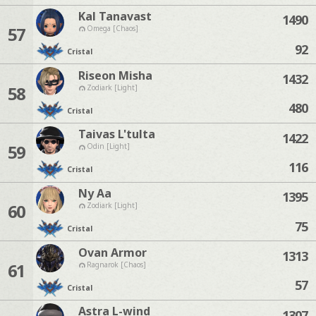
Kal Tanavast
1490
57
Omega [Chaos]
92
Cristal
Riseon Misha
1432
58
Zodiark [Light]
480
Cristal
Taivas L'tulta
1422
59
Odin [Light]
116
Cristal
Ny Aa
1395
60
Zodiark [Light]
75
Cristal
Ovan Armor
1313
61
Ragnarok [Chaos]
57
Cristal
Astra L-wind
1307