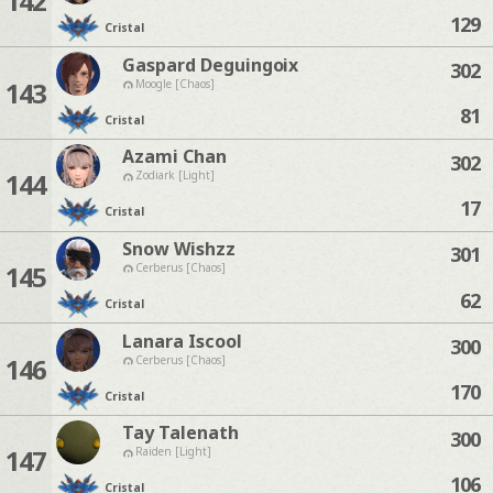
142
129
Cristal
Gaspard Deguingoix
302
143
Moogle [Chaos]
81
Cristal
Azami Chan
302
144
Zodiark [Light]
17
Cristal
Snow Wishzz
301
145
Cerberus [Chaos]
62
Cristal
Lanara Iscool
300
146
Cerberus [Chaos]
170
Cristal
Tay Talenath
300
147
Raiden [Light]
106
Cristal