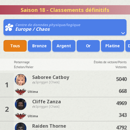
Saison 18 - Classements définitifs
Centre de données physique/logique
Europe / Chaos
Tous
Bronze
Argent
Or
Platine
Personnage
Étoiles de victoire/Points
Échelon/Palier
Victoires
Saboree Catboy
5040
1
Spriggan [Chaos]
668
Ultima
Cliffe Zanza
4969
2
Spriggan [Chaos]
343
Ultima
Raiden Thorne
4792