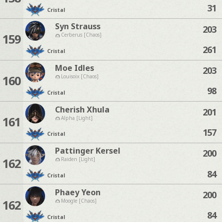
31
Cristal
Syn Strauss
203
159
Cerberus [Chaos]
261
Cristal
Moe Idles
203
160
Louisoix [Chaos]
98
Cristal
Cherish Xhula
201
161
Alpha [Light]
157
Cristal
Pattinger Kersel
200
162
Raiden [Light]
84
Cristal
Phaey Yeon
200
162
Moogle [Chaos]
84
Cristal