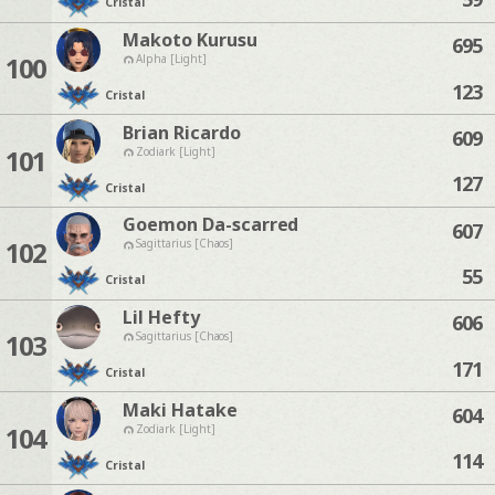
Cristal
Makoto Kurusu
695
100
Alpha [Light]
123
Cristal
Brian Ricardo
609
101
Zodiark [Light]
127
Cristal
Goemon Da-scarred
607
102
Sagittarius [Chaos]
55
Cristal
Lil Hefty
606
103
Sagittarius [Chaos]
171
Cristal
Maki Hatake
604
104
Zodiark [Light]
114
Cristal