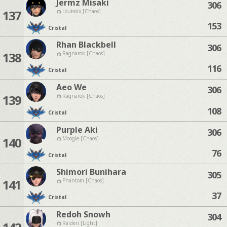
Jermz Misaki
306
137
Louisoix [Chaos]
153
Cristal
Rhan Blackbell
306
138
Ragnarok [Chaos]
116
Cristal
Aeo We
306
139
Ragnarok [Chaos]
108
Cristal
Purple Aki
306
140
Moogle [Chaos]
76
Cristal
Shimori Bunihara
305
141
Phantom [Chaos]
37
Cristal
Redoh Snowh
304
Raiden [Light]