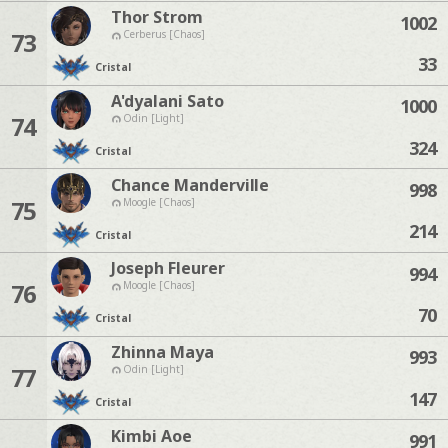
Thor Strom
1002
73
Cerberus [Chaos]
33
Cristal
A'dyalani Sato
1000
74
Odin [Light]
324
Cristal
Chance Manderville
998
75
Moogle [Chaos]
214
Cristal
Joseph Fleurer
994
76
Moogle [Chaos]
70
Cristal
Zhinna Maya
993
77
Odin [Light]
147
Cristal
Kimbi Aoe
991