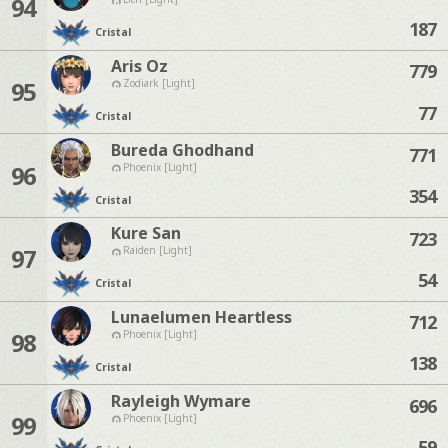
94
187
Cristal
Aris Oz
779
95
Zodiark [Light]
77
Cristal
Bureda Ghodhand
771
96
Phoenix [Light]
354
Cristal
Kure San
723
97
Raiden [Light]
54
Cristal
Lunaelumen Heartless
712
98
Phoenix [Light]
138
Cristal
Rayleigh Wymare
696
99
Phoenix [Light]
59