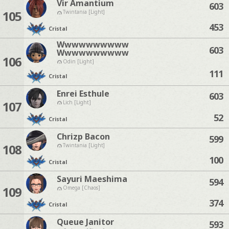
Vir Amantium
603
105
Twintania [Light]
453
Cristal
Wwwwwwwwww
603
Wwwwwwwwww
106
Odin [Light]
111
Cristal
Enrei Esthule
603
107
Lich [Light]
52
Cristal
Chrizp Bacon
599
108
Twintania [Light]
100
Cristal
Sayuri Maeshima
594
109
Omega [Chaos]
374
Cristal
Queue Janitor
593