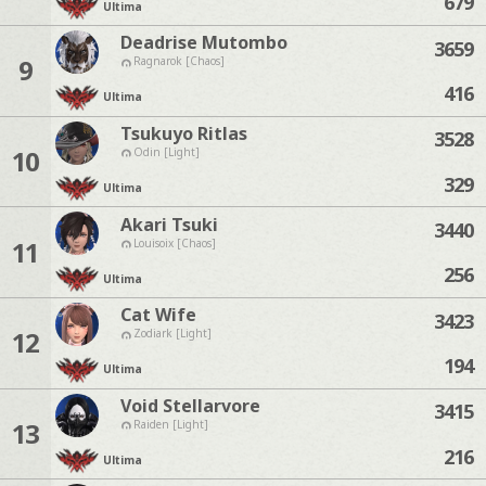
679
Ultima
Deadrise Mutombo
3659
9
Ragnarok [Chaos]
416
Ultima
Tsukuyo Ritlas
3528
10
Odin [Light]
329
Ultima
Akari Tsuki
3440
11
Louisoix [Chaos]
256
Ultima
Cat Wife
3423
12
Zodiark [Light]
194
Ultima
Void Stellarvore
3415
13
Raiden [Light]
216
Ultima