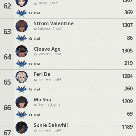
62
Omega [Chaos]
369
Cristal
Strom Valentine
1307
63
Cerberus [Chaos]
86
Cristal
Cleave Age
1305
64
Cerberus [Chaos]
219
Cristal
Feri De
1284
65
Twintania [Light]
260
Cristal
Mii Sha
1209
66
Phoenix [Light]
69
Cristal
Sunie Dakwhil
1189
67
Twintania [Light]