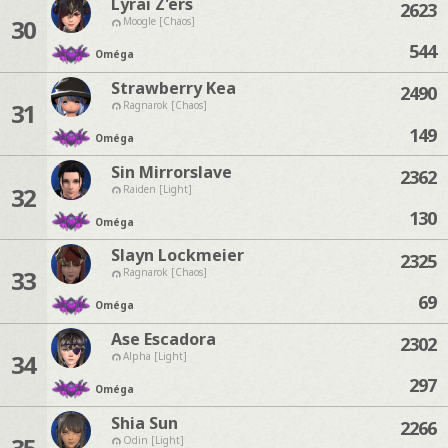
Lyrai Z'ers
2623
30
Moogle [Chaos]
544
Oméga
Strawberry Kea
2490
31
Ragnarok [Chaos]
149
Oméga
Sin Mirrorslave
2362
32
Raiden [Light]
130
Oméga
Slayn Lockmeier
2325
33
Ragnarok [Chaos]
69
Oméga
Ase Escadora
2302
34
Alpha [Light]
297
Oméga
Shia Sun
2266
35
Odin [Light]