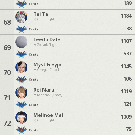
189
Cristal
Tei Tei
1184
68
Odin [Light]
38
Cristal
Leedo Dale
1107
69
Zodiark [Light]
637
Cristal
Myst Freyja
1045
70
Omega [Chaos]
106
Cristal
Rei Nara
1019
71
Ragnarok [Chaos]
121
Cristal
Melinoe Mei
1009
72
Odin [Light]
75
Cristal