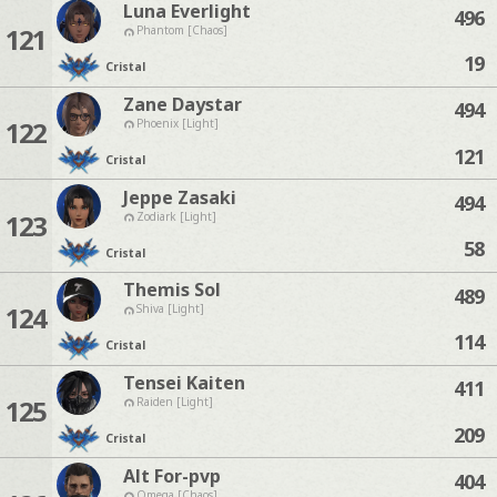
Luna Everlight
496
121
Phantom [Chaos]
19
Cristal
Zane Daystar
494
122
Phoenix [Light]
121
Cristal
Jeppe Zasaki
494
123
Zodiark [Light]
58
Cristal
Themis Sol
489
124
Shiva [Light]
114
Cristal
Tensei Kaiten
411
125
Raiden [Light]
209
Cristal
Alt For-pvp
404
Omega [Chaos]