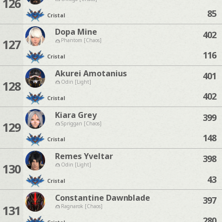
126
85
Cristal
Dopa Mine
402
127
Phantom [Chaos]
116
Cristal
Akurei Amotanius
401
128
Odin [Light]
402
Cristal
Kiara Grey
399
129
Spriggan [Chaos]
148
Cristal
Remes Yveltar
398
130
Odin [Light]
43
Cristal
Constantine Dawnblade
397
131
Ragnarok [Chaos]
280