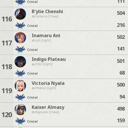
111
Cristal
R'ylie Chenshi
504
116
Cerberus [Chaos]
216
Cristal
Inamaru Ani
502
117
Lich [Light]
141
Cristal
Indigo Plateau
501
118
Odin [Light]
68
Cristal
Victoria Nyala
500
119
Phoenix [Light]
94
Cristal
Kaixer Almasy
498
120
Ragnarok [Chaos]
159
Cristal