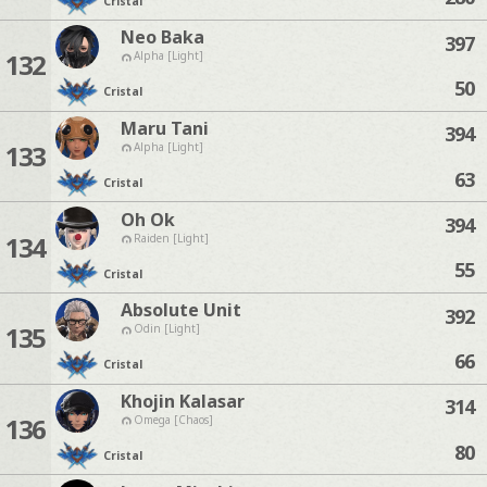
Cristal
Neo Baka
397
132
Alpha [Light]
50
Cristal
Maru Tani
394
133
Alpha [Light]
63
Cristal
Oh Ok
394
134
Raiden [Light]
55
Cristal
Absolute Unit
392
135
Odin [Light]
66
Cristal
Khojin Kalasar
314
136
Omega [Chaos]
80
Cristal