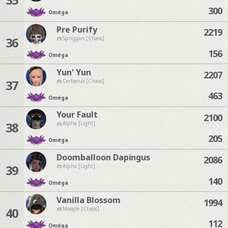
300
Oméga
Pre Purify
2219
36
Spriggan [Chaos]
156
Oméga
Yun' Yun
2207
37
Cerberus [Chaos]
463
Oméga
Your Fault
2100
38
Alpha [Light]
205
Oméga
Doomballoon Dapingus
2086
39
Alpha [Light]
140
Oméga
Vanilla Blossom
1994
40
Moogle [Chaos]
112
Oméga