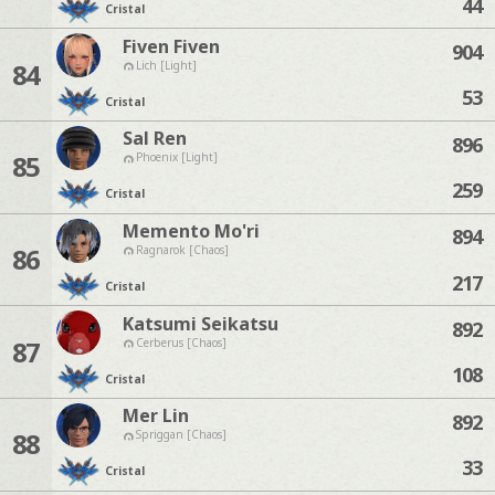
44
Cristal
Fiven Fiven
904
84
Lich [Light]
53
Cristal
Sal Ren
896
85
Phoenix [Light]
259
Cristal
Memento Mo'ri
894
86
Ragnarok [Chaos]
217
Cristal
Katsumi Seikatsu
892
87
Cerberus [Chaos]
108
Cristal
Mer Lin
892
88
Spriggan [Chaos]
33
Cristal