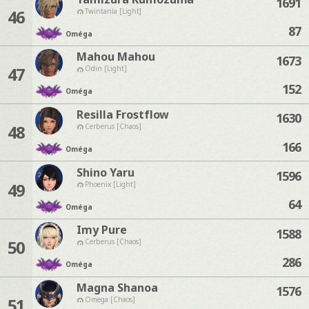
1691
46
Twintania [Light]
87
Oméga
Mahou Mahou
1673
47
Odin [Light]
152
Oméga
Resilla Frostflow
1630
48
Cerberus [Chaos]
166
Oméga
Shino Yaru
1596
49
Phoenix [Light]
64
Oméga
Imy Pure
1588
50
Cerberus [Chaos]
286
Oméga
Magna Shanoa
1576
51
Omega [Chaos]