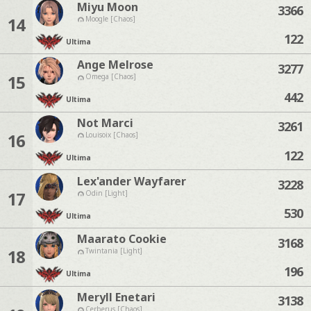
Miyu Moon
3366
14
Moogle [Chaos]
122
Ultima
Ange Melrose
3277
15
Omega [Chaos]
442
Ultima
Not Marci
3261
16
Louisoix [Chaos]
122
Ultima
Lex'ander Wayfarer
3228
17
Odin [Light]
530
Ultima
Maarato Cookie
3168
18
Twintania [Light]
196
Ultima
Meryll Enetari
3138
Cerberus [Chaos]