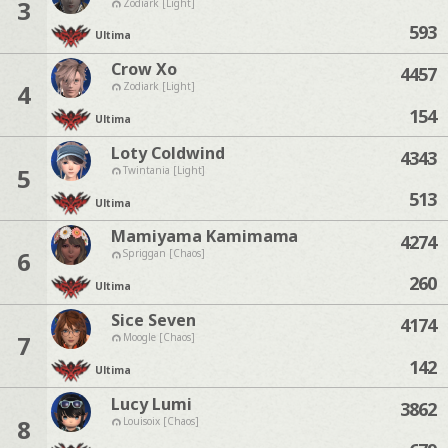
3
Zodiark [Light]
593
Ultima
Crow Xo
4457
4
Zodiark [Light]
154
Ultima
Loty Coldwind
4343
5
Twintania [Light]
513
Ultima
Mamiyama Kamimama
4274
6
Spriggan [Chaos]
260
Ultima
Sice Seven
4174
7
Moogle [Chaos]
142
Ultima
Lucy Lumi
3862
8
Louisoix [Chaos]