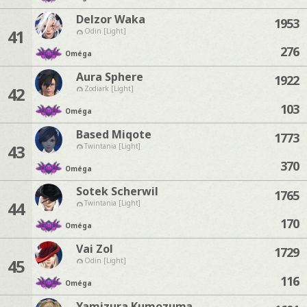
Delzor Waka
1953
41
Odin [Light]
276
Oméga
Aura Sphere
1922
42
Zodiark [Light]
103
Oméga
Based Miqote
1773
43
Twintania [Light]
370
Oméga
Sotek Scherwil
1765
44
Twintania [Light]
170
Oméga
Vai Zol
1729
45
Odin [Light]
116
Oméga
Yamizura Kumozuma