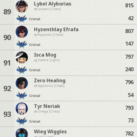
Lybel Alyborias
815
89
Louisoix [Chaos]
42
Cristal
Hyzenthlay Efrafa
807
90
Ragnarok [Chaos]
147
Cristal
Isca Mog
797
91
Zodiark [Light]
240
Cristal
Zero Healing
796
92
Sagittarius [Chaos]
54
Cristal
Tyr Neriak
793
93
Omega [Chaos]
73
Cristal
Wieg Wiggles
782
Lich [Light]