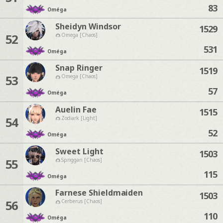
83
Oméga
Sheidyn Windsor
1529
52
Omega [Chaos]
531
Oméga
Snap Ringer
1519
53
Omega [Chaos]
57
Oméga
Auelin Fae
1515
54
Zodiark [Light]
52
Oméga
Sweet Light
1503
55
Spriggan [Chaos]
115
Oméga
Farnese Shieldmaiden
1503
56
Cerberus [Chaos]
110
Oméga