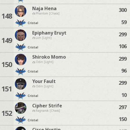
Naja Hena
300
148
Phantom [Chaos]
59
Cristal
Epiphany Eruyt
299
149
Lich [Light]
106
Cristal
Shiroko Momo
299
150
Odin [Light]
96
Cristal
Your Fault
299
151
Odin [Light]
10
Cristal
Cipher Strife
297
152
Ragnarok [Chaos]
150
Cristal
Circe Hustin