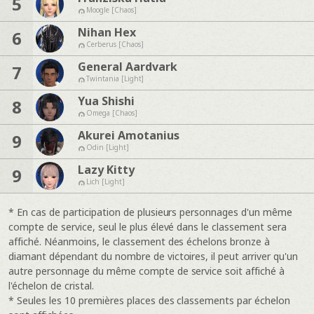
5
Moogle [Chaos]
Nihan Hex
6
Cerberus [Chaos]
General Aardvark
7
Twintania [Light]
Yua Shishi
8
Omega [Chaos]
Akurei Amotanius
9
Odin [Light]
Lazy Kitty
9
Lich [Light]
* En cas de participation de plusieurs personnages d'un même
compte de service, seul le plus élevé dans le classement sera
affiché. Néanmoins, le classement des échelons bronze à
diamant dépendant du nombre de victoires, il peut arriver qu'un
autre personnage du même compte de service soit affiché à
l'échelon de cristal.
* Seules les 10 premières places des classements par échelon