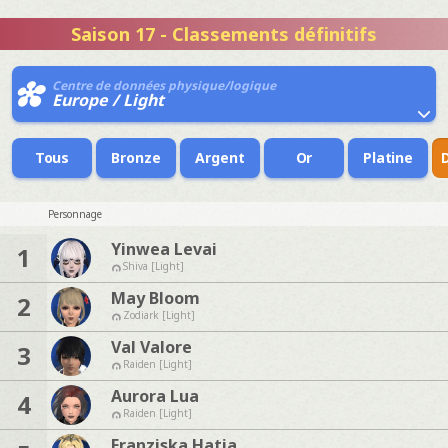
Saison 17 - Classements définitifs
Centre de données physique/logique
Europe / Light
Tous
Bronze
Argent
Or
Platine
Personnage
Yinwea Levai
1
Shiva [Light]
May Bloom
2
Zodiark [Light]
Val Valore
3
Raiden [Light]
Aurora Lua
4
Raiden [Light]
Franziska Hatia