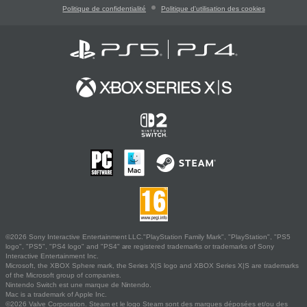
Politique de confidentialité
Politique d'utilisation des cookies
©2026 Sony Interactive Entertainment LLC."PlayStation Family Mark", "PlayStation", "PS5
logo", "PS5", "PS4 logo" and "PS4" are registered trademarks or trademarks of Sony
Interactive Entertainment Inc.
Microsoft, the XBOX Sphere mark, the Series X|S logo and XBOX Series X|S are trademarks
of the Microsoft group of companies.
Nintendo Switch est une marque de Nintendo.
Mac is a trademark of Apple Inc.
©2026 Valve Corporation. Steam et le logo Steam sont des marques déposées et/ou des