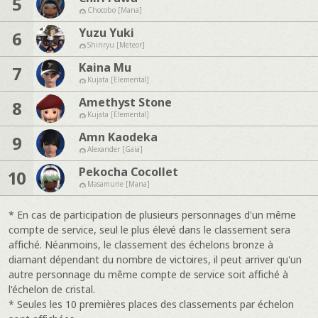
5
Chocobo [Mana]
Yuzu Yuki
6
Shinryu [Meteor]
Kaina Mu
7
Kujata [Elemental]
Amethyst Stone
8
Kujata [Elemental]
Amn Kaodeka
9
Alexander [Gaia]
Pekocha Cocollet
10
Masamune [Mana]
* En cas de participation de plusieurs personnages d'un même
compte de service, seul le plus élevé dans le classement sera
affiché. Néanmoins, le classement des échelons bronze à
diamant dépendant du nombre de victoires, il peut arriver qu'un
autre personnage du même compte de service soit affiché à
l'échelon de cristal.
* Seules les 10 premières places des classements par échelon