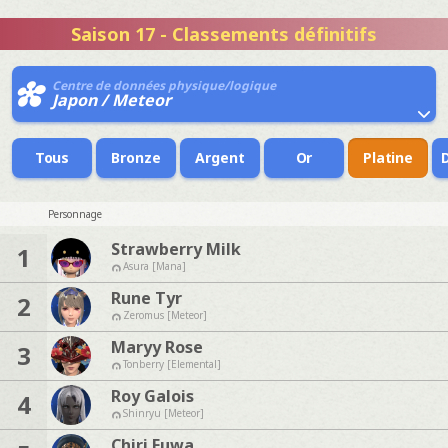
Saison 17 - Classements définitifs
Centre de données physique/logique
Japon / Meteor
Tous
Bronze
Argent
Or
Platine
Personnage
Strawberry Milk
1
Asura [Mana]
Rune Tyr
2
Zeromus [Meteor]
Maryy Rose
3
Tonberry [Elemental]
Roy Galois
4
Shinryu [Meteor]
Chiri Fuwa