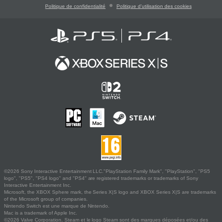
Politique de confidentialité
Politique d'utilisation des cookies
©2026 Sony Interactive Entertainment LLC."PlayStation Family Mark", "PlayStation", "PS5
logo", "PS5", "PS4 logo" and "PS4" are registered trademarks or trademarks of Sony
Interactive Entertainment Inc.
Microsoft, the XBOX Sphere mark, the Series X|S logo and XBOX Series X|S are trademarks
of the Microsoft group of companies.
Nintendo Switch est une marque de Nintendo.
Mac is a trademark of Apple Inc.
©2026 Valve Corporation. Steam et le logo Steam sont des marques déposées et/ou des