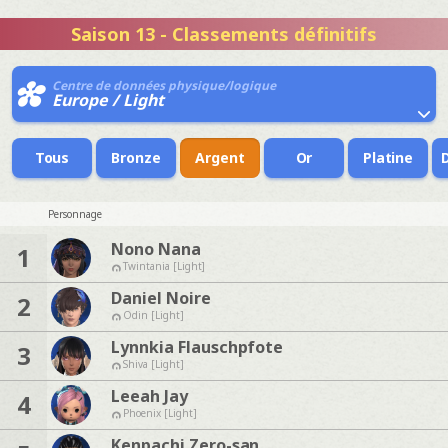
Saison 13 - Classements définitifs
Centre de données physique/logique
Europe / Light
Tous
Bronze
Argent
Or
Platine
Personnage
Nono Nana
1
Twintania [Light]
Daniel Noire
2
Odin [Light]
Lynnkia Flauschpfote
3
Shiva [Light]
Leeah Jay
4
Phoenix [Light]
Kenpachi Zero-san