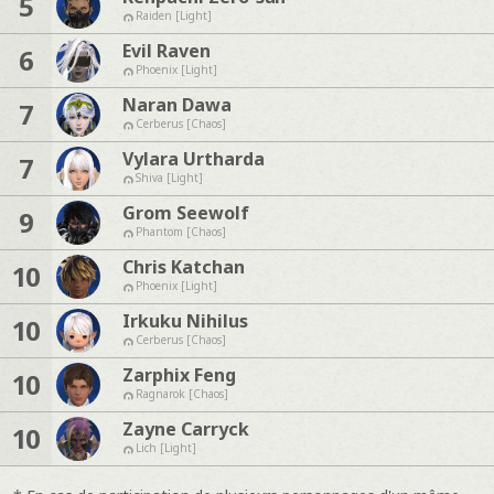
5
Raiden [Light]
Evil Raven
6
Phoenix [Light]
Naran Dawa
7
Cerberus [Chaos]
Vylara Urtharda
7
Shiva [Light]
Grom Seewolf
9
Phantom [Chaos]
Chris Katchan
10
Phoenix [Light]
Irkuku Nihilus
10
Cerberus [Chaos]
Zarphix Feng
10
Ragnarok [Chaos]
Zayne Carryck
10
Lich [Light]