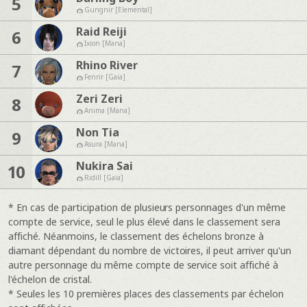
5
Gungnir [Elemental]
Raid Reiji
6
Ixion [Mana]
Rhino River
7
Fenrir [Gaia]
Zeri Zeri
8
Anima [Mana]
Non Tia
9
Asura [Mana]
Nukira Sai
10
Ridill [Gaia]
* En cas de participation de plusieurs personnages d'un même
compte de service, seul le plus élevé dans le classement sera
affiché. Néanmoins, le classement des échelons bronze à
diamant dépendant du nombre de victoires, il peut arriver qu'un
autre personnage du même compte de service soit affiché à
l'échelon de cristal.
* Seules les 10 premières places des classements par échelon