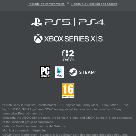
Politique de confidentialité
Politique d'utilisation des cookies
©2026 Sony Interactive Entertainment LLC."PlayStation Family Mark", "PlayStation", "PS5
logo", "PS5", "PS4 logo" and "PS4" are registered trademarks or trademarks of Sony
Interactive Entertainment Inc.
Microsoft, the XBOX Sphere mark, the Series X|S logo and XBOX Series X|S are trademarks
of the Microsoft group of companies.
Nintendo Switch est une marque de Nintendo.
Mac is a trademark of Apple Inc.
©2026 Valve Corporation. Steam et le logo Steam sont des marques déposées et/ou des