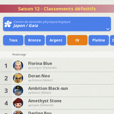
Saison 12 - Classements définitifs
Centre de données physique/logique
Japon / Gaia
Tous
Bronze
Argent
Or
Platine
Personnage
Florina Blue
1
Gungnir [Elemental]
Doran Neo
2
Zeromus [Meteor]
Ambition Black-sun
3
Ramuh [Meteor]
Amethyst Stone
4
Kujata [Elemental]
Darling Boy