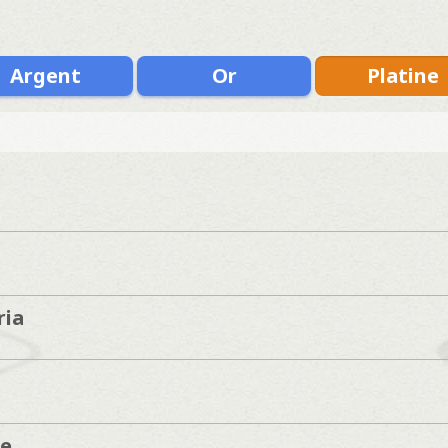
Argent
Or
Platine
ria
ne