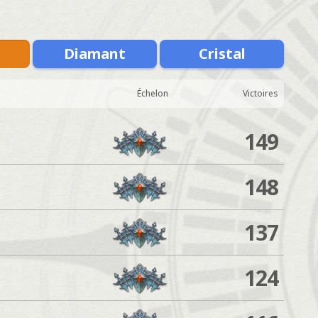
Diamant
Cristal
Échelon
Victoires
149
148
137
124