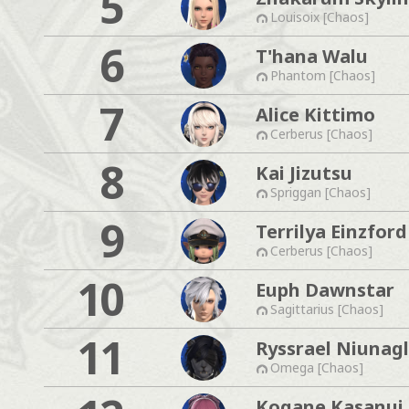
5
Louisoix [Chaos]
6
T'hana Walu
Phantom [Chaos]
7
Alice Kittimo
Cerberus [Chaos]
8
Kai Jizutsu
Spriggan [Chaos]
9
Terrilya Einzford
Cerberus [Chaos]
10
Euph Dawnstar
Sagittarius [Chaos]
11
Ryssrael Niunag
Omega [Chaos]
Kogane Kasanui