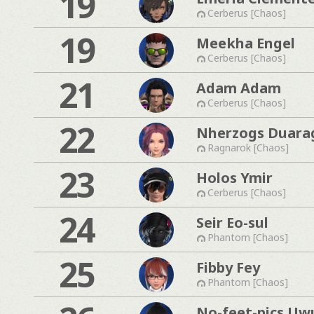
19
Cerberus [Chaos]
19
Meekha Engel
Cerberus [Chaos]
21
Adam Adam
Cerberus [Chaos]
22
Nherzogs Duara
Ragnarok [Chaos]
23
Holos Ymir
Cerberus [Chaos]
24
Seir Eo-sul
Phantom [Chaos]
25
Fibby Fey
Phantom [Chaos]
No-feet-pics Uw