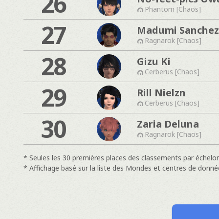
26
Phantom [Chaos]
27
Madumi Sanchez
Ragnarok [Chaos]
28
Gizu Ki
Cerberus [Chaos]
29
Rill Nielzn
Cerberus [Chaos]
30
Zaria Deluna
Ragnarok [Chaos]
* Seules les 30 premières places des classements par échelon
* Affichage basé sur la liste des Mondes et centres de donné