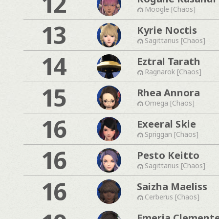
12
Moogle [Chaos]
13
Kyrie Noctis
Sagittarius [Chaos]
14
Eztral Tarath
Ragnarok [Chaos]
15
Rhea Annora
Omega [Chaos]
16
Exeeral Skie
Spriggan [Chaos]
16
Pesto Keitto
Sagittarius [Chaos]
16
Saizha Maeliss
Cerberus [Chaos]
Emeria Clement