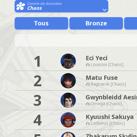
Centre de données
Chaos
Tous
Bronze
1
Eci Yeci
Louisoix [Chaos]
2
Matu Fuse
Ragnarok [Chaos]
3
Gwynbleidd Aesi
Omega [Chaos]
4
Kyuushi Sakuya
Cerberus [Chaos]
Zhakarum Skyli