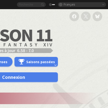
Français
nses
Saisons passées
Connexion