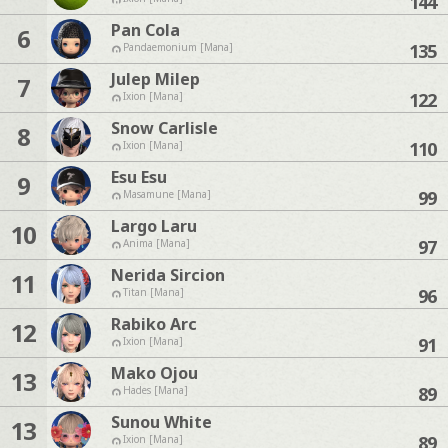
144
Pan Cola
6
135
Pandaemonium [Mana]
Julep Milep
7
122
Ixion [Mana]
Snow Carlisle
8
110
Ixion [Mana]
Esu Esu
9
99
Masamune [Mana]
Largo Laru
10
97
Anima [Mana]
Nerida Sircion
11
96
Titan [Mana]
Rabiko Arc
12
91
Ixion [Mana]
Mako Ojou
13
89
Hades [Mana]
Sunou White
13
89
Ixion [Mana]