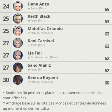
Hana Anzu
24
65
Anima [Mana]
Keith Black
25
63
Asura [Mana]
Midolfas Orlandu
25
63
Masamune [Mana]
Kani Carnival
27
62
Asura [Mana]
Lia Fail
27
62
Pandaemonium [Mana]
Sano Alaniz
27
62
Asura [Mana]
Kenrou Koyomi
30
60
Masamune [Mana]
* Seules les 30 premières places des classements par échelon
sont affichées.
* Affichage basé sur la liste des Mondes et centres de données
au moment du dernier calcul.