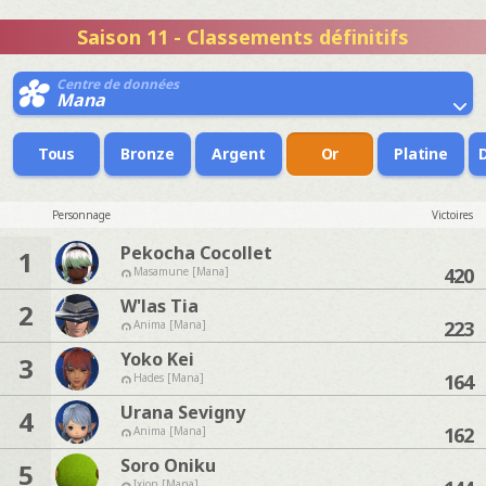
Saison 11 - Classements définitifs
Centre de données
Mana
Tous
Bronze
Argent
Or
Platine
Personnage
Victoires
Pekocha Cocollet
1
420
Masamune [Mana]
W'las Tia
2
223
Anima [Mana]
Yoko Kei
3
164
Hades [Mana]
Urana Sevigny
4
162
Anima [Mana]
Soro Oniku
5
Ixion [Mana]