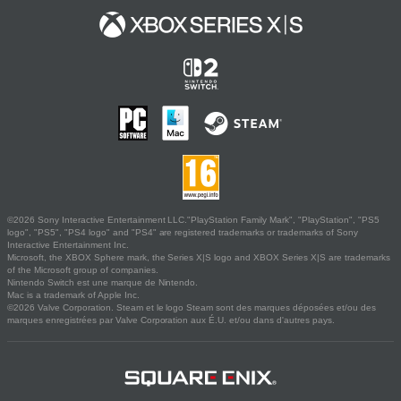
©2026 Sony Interactive Entertainment LLC."PlayStation Family Mark", "PlayStation", "PS5
logo", "PS5", "PS4 logo" and "PS4" are registered trademarks or trademarks of Sony
Interactive Entertainment Inc.
Microsoft, the XBOX Sphere mark, the Series X|S logo and XBOX Series X|S are trademarks
of the Microsoft group of companies.
Nintendo Switch est une marque de Nintendo.
Mac is a trademark of Apple Inc.
©2026 Valve Corporation. Steam et le logo Steam sont des marques déposées et/ou des
marques enregistrées par Valve Corporation aux É.U. et/ou dans d'autres pays.