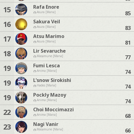
Rafa Enore
15
85
Asura [Mana]
Sakura Veil
16
83
Asura [Mana]
Atsu Marimo
17
81
Asura [Mana]
Lir Sevaruche
18
77
Masamune [Mana]
Fumi Lesca
19
74
Anima [Mana]
L'snow Sirokishi
19
74
Hades [Mana]
Pockly Mazoy
19
74
Anima [Mana]
Choi Moccimazzi
22
68
Anima [Mana]
Nagi Vanir
23
66
Masamune [Mana]