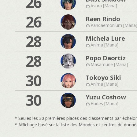
26
Asura [Mana]
26
Raen Rindo
Pandaemonium [Mana
28
Michela Lure
Anima [Mana]
28
Popo Daortiz
Masamune [Mana]
30
Tokoyo Siki
Anima [Mana]
30
Yuzu Coshow
Hades [Mana]
* Seules les 30 premières places des classements par échelon
* Affichage basé sur la liste des Mondes et centres de donné