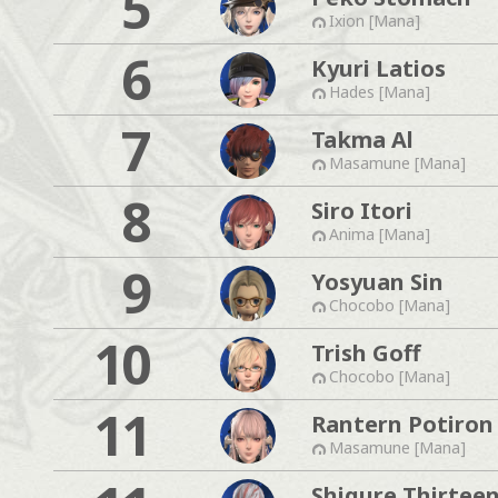
5
Ixion [Mana]
6
Kyuri Latios
Hades [Mana]
7
Takma Al
Masamune [Mana]
8
Siro Itori
Anima [Mana]
9
Yosyuan Sin
Chocobo [Mana]
10
Trish Goff
Chocobo [Mana]
11
Rantern Potiron
Masamune [Mana]
Shigure Thirtee