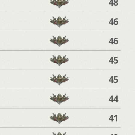
48
46
46
45
45
44
41