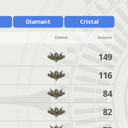
Diamant
Cristal
Échelon
Victoires
149
116
84
82