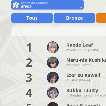
Centre de données
Mana
Tous
Bronze
1
Kaede Leaf
Masamune [Mana]
2
Naru-nia Kushik
Hades [Mana]
3
Ezorisu Kawaii
Titan [Mana]
4
Rukka Tunity
Pandaemonium [Mana
Peko Stomach