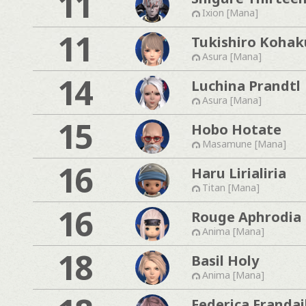
11
Ixion [Mana]
11
Tukishiro Kohak
Asura [Mana]
14
Luchina Prandtl
Asura [Mana]
15
Hobo Hotate
Masamune [Mana]
16
Haru Lirialiria
Titan [Mana]
16
Rouge Aphrodia
Anima [Mana]
18
Basil Holy
Anima [Mana]
Federica Frandai