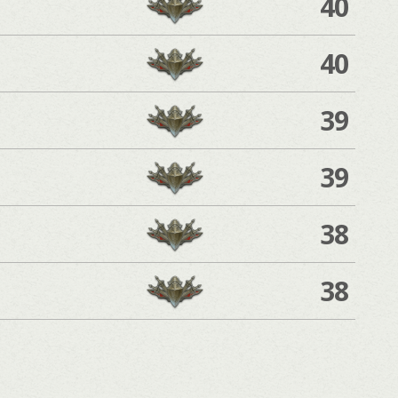
40
40
39
39
38
38