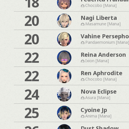
18
Chocobo [Mana]
20
Nagi Liberta
Masamune [Mana]
20
Vahine Perseph
Pandaemonium [Mana
22
Reina Anderson
Ixion [Mana]
22
Ren Aphrodite
Chocobo [Mana]
24
Nova Eclipse
Asura [Mana]
25
Cyoine Jp
Anima [Mana]
Dust Shadow