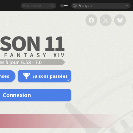
Français
nses
Saisons passées
Connexion