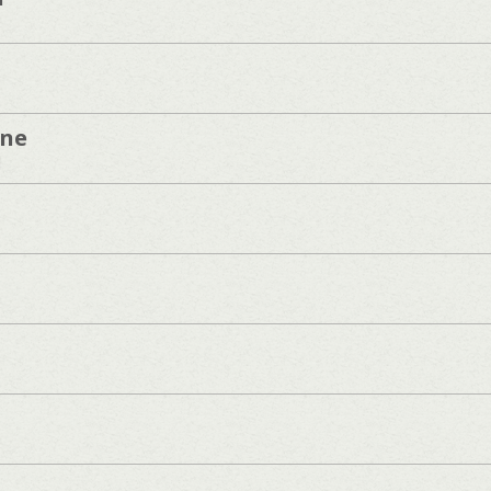
one
]