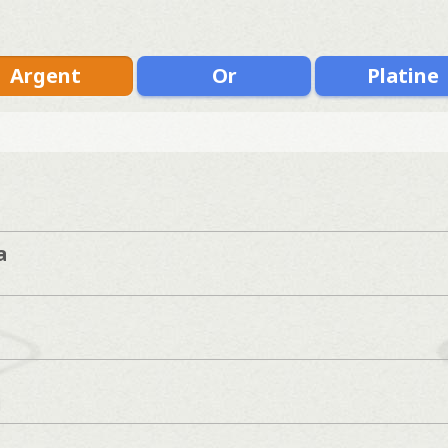
Argent
Or
Platine
a
]