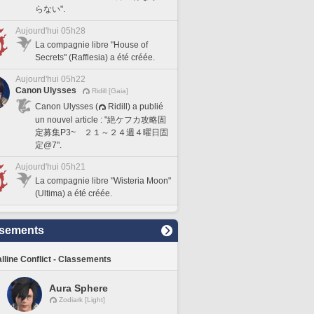
らない".
Aujourd'hui 05h28
La compagnie libre "House of
Secrets" (Rafflesia) a été créée.
Aujourd'hui 05h22
Canon Ulysses
Ridill [Gaia]
Canon Ulysses (
Ridill) a publié
un nouvel article : "絶ケフカ攻略固
定募集P3~ ２１～２４週４曜日固
定@7".
Aujourd'hui 05h21
La compagnie libre "Wisteria Moon"
(Ultima) a été créée.
sements
lline Conflict - Classements
Aura Sphere
Zodiark [Light]