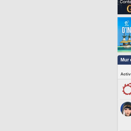
Mur 
Activ