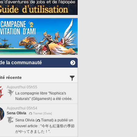
de la communauté
ité récente
Aujourd'hui 05h55
La compagnie libre "Nophica's
Naturals" (Gilgamesh) a été créée.
Aujourd'hui 05h54
Sena Olivia
Tiamat [Gaia]
Sena Olivia (
Tiamat) a publié un
nouvel article : "今年も紅蓮祭の季節
がやってきました！".