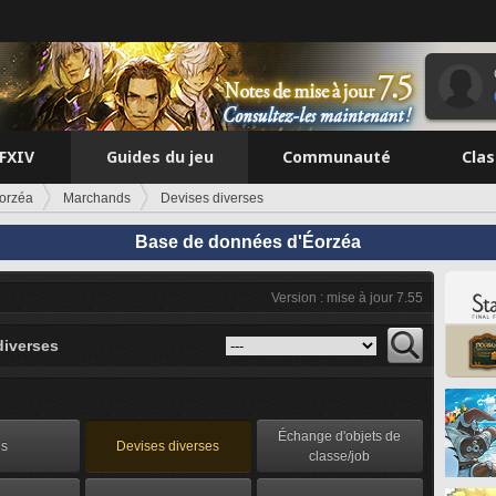
FFXIV
Guides du jeu
Communauté
Cla
orzéa
Marchands
Devises diverses
Base de données d'Éorzéa
Version : mise à jour 7.55
diverses
Échange d'objets de
ls
Devises diverses
classe/job