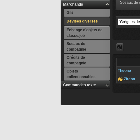
Sceaux de
Marchands
Gils
Devises diverses
Échange d'objets de
classe/job
Sceaux de
compagnie
Crédits de
compagnie
Theone
Objets
collectionnables
Zircon
Commandes texte