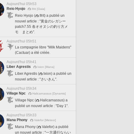
Aujourd'hui 05h53
Reio Hyojo
Ifrit [Gaia]
Reio Hyojo (
Ifrit) a publié un
nouvel article : "黄金のレガシー
patch7.55 各オオヌシの釣り方メ
モ まとめ".
Aujourd'hui 05h51
La compagnie libre "Milk Maidens"
(Cactuar) a été créée.
Aujourd'hui 05h41
Liber Agrestis
Ixion [Mana]
Liber Agrestis (
Ixion) a publié un
nouvel article : "さいきん".
Aujourd'hui 05h34
Village Npc
Halicarnassus [Dynamis]
Village Npc (
Halicarnassus) a
publié un nouvel article : "Day 1".
Aujourd'hui 05h33
Mana Phony
Valefor [Meteor]
Mana Phony (
Valefor) a publié
un nouvel article : "一方通行ならい