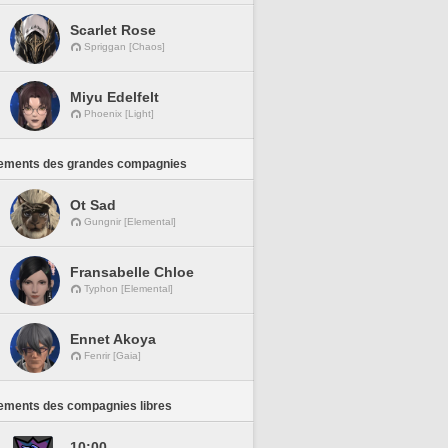
Scarlet Rose
Spriggan [Chaos]
Miyu Edelfelt
Phoenix [Light]
ements des grandes compagnies
Ot Sad
Gungnir [Elemental]
Fransabelle Chloe
Typhon [Elemental]
Ennet Akoya
Fenrir [Gaia]
ements des compagnies libres
10:00