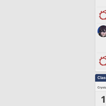
Clas
Crysta
1