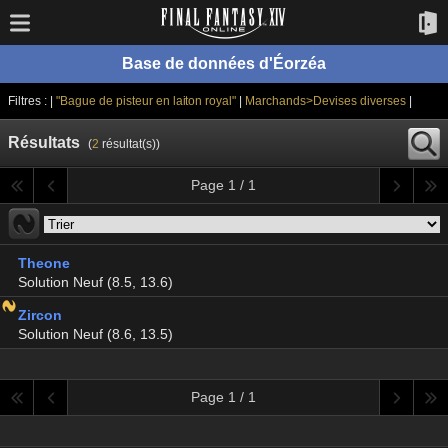
Base de données d'Éorzéa
Filtres : |
"Bague de pisteur en laiton royal"
|
Marchands>Devises diverses
|
Résultats
(
2
résultat(s))
Page 1 / 1
Theone
Solution Neuf (8.5, 13.6)
Zircon
Solution Neuf (8.6, 13.5)
Page 1 / 1