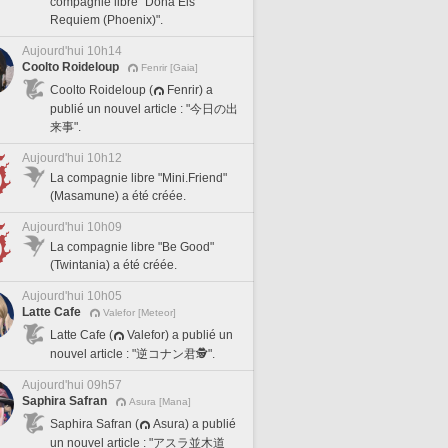
compagnie libre "Dona Eis
Requiem (Phoenix)".
Aujourd'hui 10h14
Coolto Roideloup
Fenrir [Gaia]
Coolto Roideloup (
Fenrir) a
publié un nouvel article : "今日の出
来事".
Aujourd'hui 10h12
La compagnie libre "Mini.Friend"
(Masamune) a été créée.
Aujourd'hui 10h09
La compagnie libre "Be Good"
(Twintania) a été créée.
Aujourd'hui 10h05
Latte Cafe
Valefor [Meteor]
Latte Cafe (
Valefor) a publié un
nouvel article : "逆コナン君🕵️".
Aujourd'hui 09h57
Saphira Safran
Asura [Mana]
Saphira Safran (
Asura) a publié
un nouvel article : "アスラ並木道