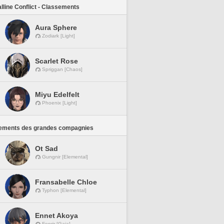
lline Conflict - Classements
Aura Sphere
Zodiark [Light]
Scarlet Rose
Spriggan [Chaos]
Miyu Edelfelt
Phoenix [Light]
ements des grandes compagnies
Ot Sad
Gungnir [Elemental]
Fransabelle Chloe
Typhon [Elemental]
Ennet Akoya
Fenrir [Gaia]