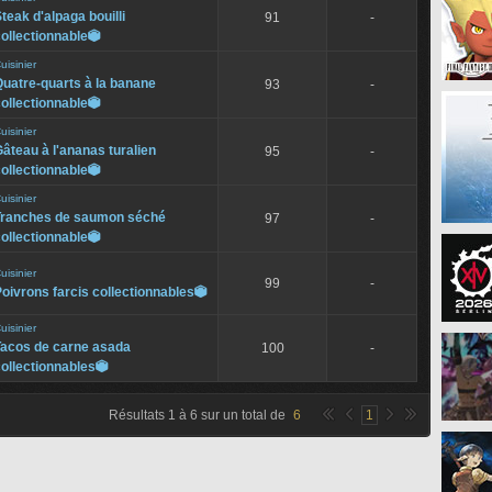
teak d'alpaga bouilli
91
-
ollectionnable

uisinier
uatre-quarts à la banane
93
-
ollectionnable

uisinier
âteau à l'ananas turalien
95
-
ollectionnable

uisinier
Tranches de saumon séché
97
-
ollectionnable

uisinier
99
-
oivrons farcis collectionnables

uisinier
Tacos de carne asada
100
-
ollectionnables

Résultats
1
à
6
sur un total de
6
1