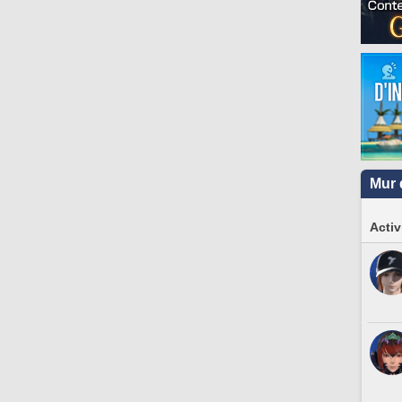
Mur 
Activ