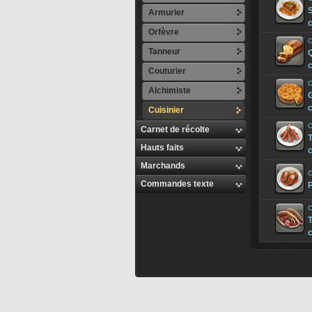
S
Armurier
c
Orfèvre
C
Tanneur
Q
c
Couturier
C
Alchimiste
G
c
Cuisinier
C
Carnet de récolte
Hauts faits
c
Marchands
C
Commandes texte
P
C
c