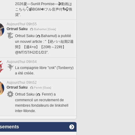
2026夏―Sunlit Promise―🎬動画は
こちら👇📹BGM🔊フル音声付🎙️🎧推
奨".
Aujourd'hui 09h55
Ortrud Saku
Bahamut [Gaia]
Ortrud Saku (
Bahamut) a publié
un nouvel article : "【絶バハ短期2週
間】【週4+α】【20時～22時】
@MT/ST/H2/D1/D3".
Aujourd'hui 09h54
La compagnie libre "cnk" (Tonberry)
a été créée.
Aujourd'hui 09h52
Ortrud Saku
Fenrir [Gaia]
Ortrud Saku (
Fenrir) a
commencé un recrutement de
membres fondateurs de linkshell
inter-Monde.
sements