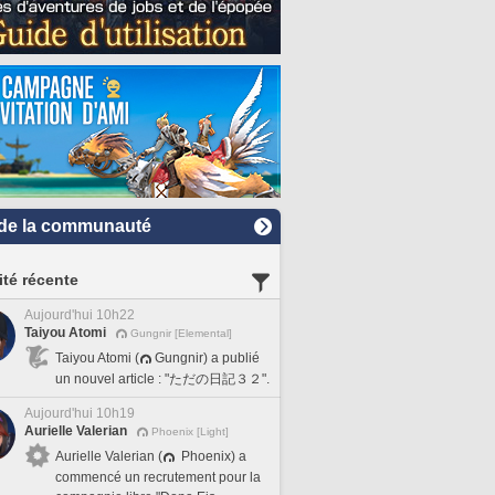
de la communauté
ité récente
Aujourd'hui 10h22
Taiyou Atomi
Gungnir [Elemental]
Taiyou Atomi (
Gungnir) a publié
un nouvel article : "ただの日記３２".
Aujourd'hui 10h19
Aurielle Valerian
Phoenix [Light]
Aurielle Valerian (
Phoenix) a
commencé un recrutement pour la