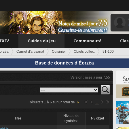
FFXIV
Guides du jeu
Communauté
Cla
orzéa
Carnet d'artisanat
Cuisinier
Objets collec.
91-100
Base de données d'Éorzéa
Version : mise à jour 7.55
Résultats
1
à
6
sur un total de
6
1
Niveau de
Titre
Nv objet
synthèse
uisinier