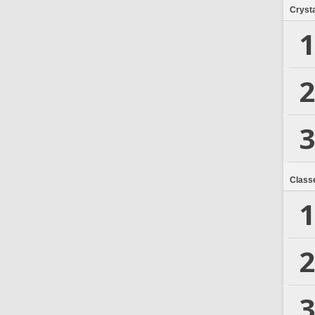
Crysta
1
2
3
Class
1
2
3