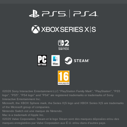
©2026 Sony Interactive Entertainment LLC."PlayStation Family Mark", "PlayStation", "PS5
logo", "PS5", "PS4 logo" and "PS4" are registered trademarks or trademarks of Sony
Interactive Entertainment Inc.
Microsoft, the XBOX Sphere mark, the Series X|S logo and XBOX Series X|S are trademarks
of the Microsoft group of companies.
Nintendo Switch est une marque de Nintendo.
Mac is a trademark of Apple Inc.
©2026 Valve Corporation. Steam et le logo Steam sont des marques déposées et/ou des
marques enregistrées par Valve Corporation aux É.U. et/ou dans d'autres pays.