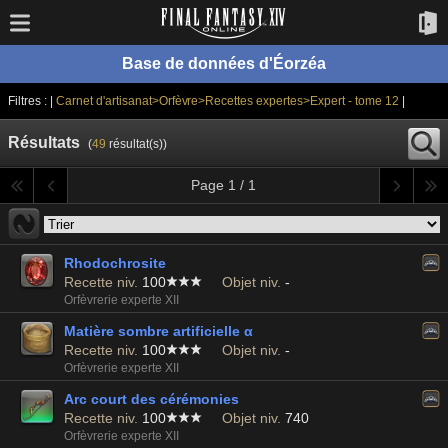
Base de données d'Éorzéa
Filtres : |
Carnet d'artisanat>Orfèvre>Recettes expertes>Expert - tome 12
|
Résultats
(
49
résultat(s))
Page 1 / 1
Rhodochrosite
Recette niv.
100
Objet niv.
-
Orfèvrerie experte XII
Matière sombre artificielle α
Recette niv.
100
Objet niv.
-
Orfèvrerie experte XII
Arc court des cérémonies
Recette niv.
100
Objet niv.
740
Orfèvrerie experte XII