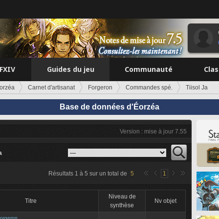
FFXIV
Guides du jeu
Communauté
Cla
orzéa
Carnet d'artisanat
Forgeron
Commandes spé.
Tiisol Ja
Base de données d'Éorzéa
Version : mise à jour 7.55
a
Résultats
1
à
5
sur un total de
5
1
Niveau de
Titre
Nv objet
synthèse
orgeron