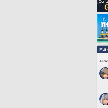
Mur 
Activ