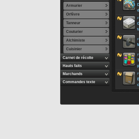
Armurier
d
Orfèvre
F
Tanneur
G
Couturier
F
Alchimiste
M
Cuisinier
F
Carnet de récolte
T
Hauts faits
Marchands
F
Commandes texte
c