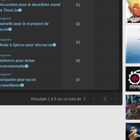
Décoration pour le deuxième stand
91
-
e Tiisol Ja

orgeron
amelle pour le transport de
92
-
tacos

orgeron
93
-
eule à épices pour néo-tacos

orgeron
eintures pour tenue
95
-
promotionnelle

orgeron
Barquette pour tacos
97
-
roustillants

Résultats
1
à
5
sur un total de
5
1