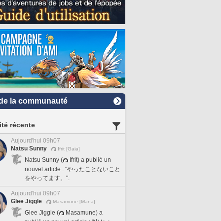
de la communauté
ité récente
Aujourd'hui 09h07
Natsu Sunny
Ifrit [Gaia]
Natsu Sunny (
Ifrit) a publié un
nouvel article : "やったことないこと
をやってます。".
Aujourd'hui 09h07
Glee Jiggle
Masamune [Mana]
Glee Jiggle (
Masamune) a