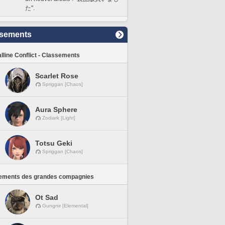
た".
sements
lline Conflict - Classements
Scarlet Rose
Spriggan [Chaos]
Aura Sphere
Zodiark [Light]
Totsu Geki
Spriggan [Chaos]
ements des grandes compagnies
Ot Sad
Gungnir [Elemental]