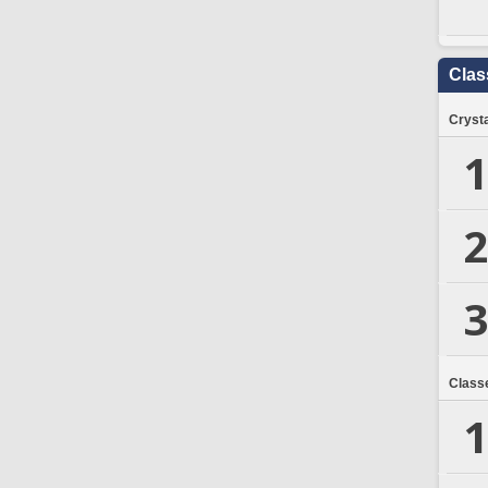
Clas
Crysta
1
2
3
Class
1