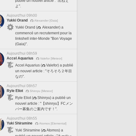
publié un nouvel article : "出ねぇ
よ".
Aujourd'hui 09h00
Yukki Orand
Alexander [Gaia]
Yukki Orand (
Alexander) a
commencé un recrutement pour la
linkshell inter-Monde "Bon Voyage
(Gaia)".
Aujourd'hui 08h59
Accel Aquarius
Valefor [Meteor]
Accel Aquarius (
Valefor) a publié
un nouvel article : "そろそろ２年目
なの".
Aujourd'hui 08h57
Ryle Eliot
Shinryu [Meteor]
Ryle Eliot (
Shinryu) a publié un
nouvel article : "【shinryu】FCメン
バー募集のご案内です！".
Aujourd'hui 08h55
Yuki Shiramine
Atomos [Elemental]
Yuki Shiramine (
Atomos) a
publié un nouvel article : "あーやっ