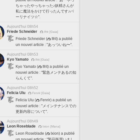
ちゃったやっちゃった♪妖精さんが
私に魔法をかけて行ったんです♪パ
ーリナイツ☆".
Aujourd'hui 08h54
Friede Schneider
Ifrit [Gaia]
Friede Schneider (
Ifrit) a publié
un nouvel article : "あっついね〜".
Aujourd'hui 08h53
Kyo Yamato
Ifrit [Gaia]
Kyo Yamato (
Ifrit) a publié un
nouvel article : "緊急メンテあるの知
らんくて".
Aujourd'hui 08h52
Felicia Ulu
Fenrir [Gaia]
Felicia Ulu (
Fenrir) a publié un
nouvel article : "メインテナンスでの
更新内容について".
Aujourd'hui 08h49
Leon Roseblade
Ixion [Mana]
Leon Roseblade (
Ixion) a publié
un nouvel article : "製品版買いまし