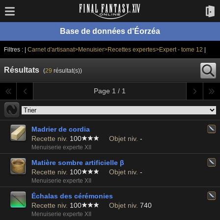
Base de données d'Éorzéa
Filtres : |
Carnet d'artisanat>Menuisier>Recettes expertes>Expert - tome 12
|
Résultats
(
29
résultat(s))
Page 1 / 1
Madrier de cordia
Recette niv.
100
Objet niv.
-
Menuiserie experte XII
Matière sombre artificielle β
Recette niv.
100
Objet niv.
-
Menuiserie experte XII
Échalas des cérémonies
Recette niv.
100
Objet niv.
740
Menuiserie experte XII