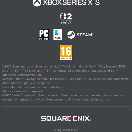
©2026 Sony Interactive Entertainment LLC."PlayStation Family Mark", "PlayStation", "PS5
logo", "PS5", "PS4 logo" and "PS4" are registered trademarks or trademarks of Sony
Interactive Entertainment Inc.
Microsoft, the XBOX Sphere mark, the Series X|S logo and XBOX Series X|S are trademarks
of the Microsoft group of companies.
Nintendo Switch est une marque de Nintendo.
Mac is a trademark of Apple Inc.
©2026 Valve Corporation. Steam et le logo Steam sont des marques déposées et/ou des
marques enregistrées par Valve Corporation aux É.U. et/ou dans d'autres pays.
© SQUARE ENIX