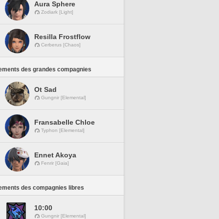
Aura Sphere
Zodiark [Light]
Resilla Frostflow
Cerberus [Chaos]
ements des grandes compagnies
Ot Sad
Gungnir [Elemental]
Fransabelle Chloe
Typhon [Elemental]
Ennet Akoya
Fenrir [Gaia]
ements des compagnies libres
10:00
Gungnir [Elemental]