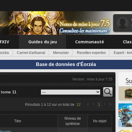
FFXIV
Guides du jeu
Communauté
Cla
orzéa
Carnet d'artisanat
Menuisier
Recettes expertes
Expert - to
Base de données d'Éorzéa
Version : mise à jour 7.55
- tome 11
Résultats
1
à
12
sur un total de
12
1
Niveau de
Titre
Nv objet
synthèse
enuisier