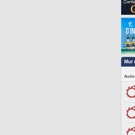
Mur 
Activ