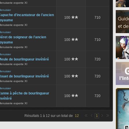
enuiserie experte XI
enuisier
apuche d'incantateur de l'ancien
100
710
royaume
enuiserie experte XI
enuisier
éret de soigneur de l'ancien
100
710
royaume
enuiserie experte XI
enuisier
eule de bourlingueur invétéré
100
720
enuiserie experte XI
enuisier
ouet de bourlingueur invétéré
100
720
enuiserie experte XI
enuisier
Canne à pêche de bourlingueur
100
720
nvétéré
enuiserie experte XI
Résultats
1
à
12
sur un total de
12
1