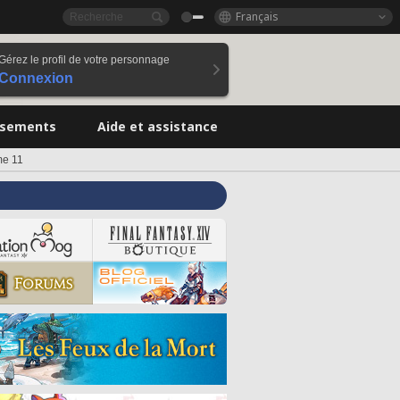
Français
Gérez le profil de votre personnage
Connexion
ssements
Aide et assistance
me 11