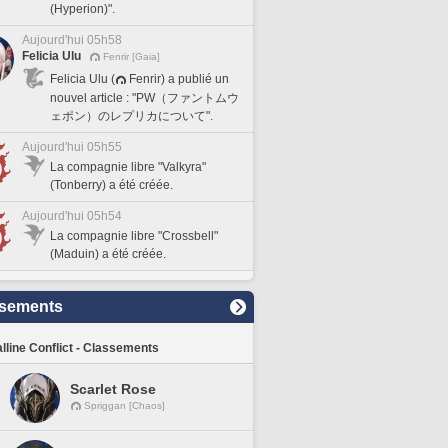
(Hyperion)".
Aujourd'hui 05h58
Felicia Ulu
Fenrir [Gaia]
Felicia Ulu (
Fenrir) a publié un
nouvel article : "PW（ファントムウ
ェポン）のレプリカについて".
Aujourd'hui 05h55
La compagnie libre "Valkyra"
(Tonberry) a été créée.
Aujourd'hui 05h54
La compagnie libre "Crossbell"
(Maduin) a été créée.
sements
lline Conflict - Classements
Scarlet Rose
Spriggan [Chaos]