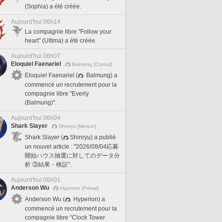
(Sophia) a été créée.
Aujourd'hui 06h14
La compagnie libre "Follow your
heart" (Ultima) a été créée.
Aujourd'hui 06h07
Eloquiel Faenariel
Balmung [Crystal]
Eloquiel Faenariel (
Balmung) a
commencé un recrutement pour la
compagnie libre "Everly
(Balmung)".
Aujourd'hui 06h04
Shark Slayer
Shinryu [Meteor]
Shark Slayer (
Shinryu) a publié
un nouvel article : "2026/08/04応募
開始ハウス抽選に対してのデータ分
析 ③結果・検証".
Aujourd'hui 06h01
Anderson Wu
Hyperion [Primal]
Anderson Wu (
Hyperion) a
commencé un recrutement pour la
compagnie libre "Clock Tower