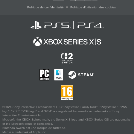
Politique de confidentialité
Politique d'utilisation des cookies
©2026 Sony Interactive Entertainment LLC."PlayStation Family Mark", "PlayStation", "PS5
logo", "PS5", "PS4 logo" and "PS4" are registered trademarks or trademarks of Sony
Interactive Entertainment Inc.
Microsoft, the XBOX Sphere mark, the Series X|S logo and XBOX Series X|S are trademarks
of the Microsoft group of companies.
Nintendo Switch est une marque de Nintendo.
Mac is a trademark of Apple Inc.