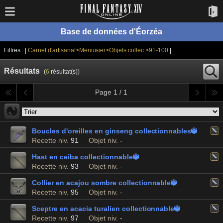
Base de données d'Éorzéa
Filtres : |
Carnet d'artisanat>Menuisier>Objets collec.>91-100
|
Résultats
(
6
résultat(s))
Page 1 / 1
Boucles d'oreilles en ginseng collectionnables

Recette niv.
91
Objet niv.
-
Hast en ceiba collectionnable

Recette niv.
93
Objet niv.
-
Collier en acajou sombre collectionnable

Recette niv.
95
Objet niv.
-
Sceptre en acacia turalien collectionnable

Recette niv.
97
Objet niv.
-