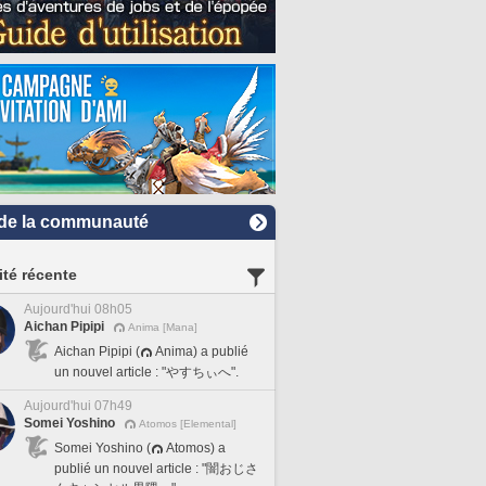
de la communauté
ité récente
Aujourd'hui 08h05
Aichan Pipipi
Anima [Mana]
Aichan Pipipi (
Anima) a publié
un nouvel article : "やすちぃへ".
Aujourd'hui 07h49
Somei Yoshino
Atomos [Elemental]
Somei Yoshino (
Atomos) a
publié un nouvel article : "闇おじさ