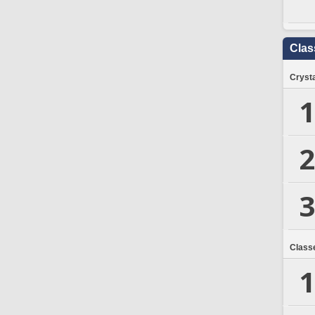
Clas
Crysta
1
2
3
Class
1