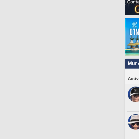
Mur 
Activ