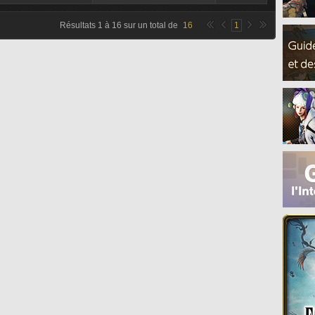
Résultats
1
à
16
sur un total de
16
1