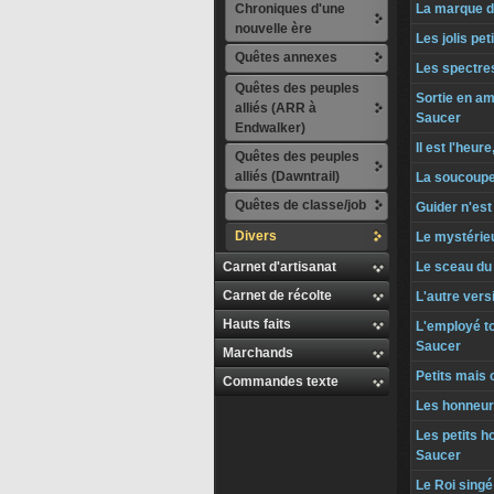
Chroniques d'une
La marque d
nouvelle ère
Les jolis pet
Quêtes annexes
Les spectre
Quêtes des peuples
Sortie en a
alliés (ARR à
Saucer
Endwalker)
Il est l'heu
Quêtes des peuples
alliés (Dawntrail)
La soucoupe
Quêtes de classe/job
Guider n'est
Divers
Le mystérie
Carnet d'artisanat
Le sceau du
Carnet de récolte
L'autre versi
Hauts faits
L'employé t
Saucer
Marchands
Petits mais
Commandes texte
Les honneur
Les petits 
Saucer
Le Roi singé