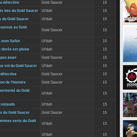
u détective
Gold Saucer
15
its lots du Gold Saucer
Ul'dah
15
s du Gold Saucer
Ul'dah
15
moureux au Gold
Gold Saucer
15
re, mon Señor
Ul'dah
15
 dorée est pleine
Ul'dah
15
 pas jouer
Gold Saucer
15
ux vol du Gold Saucer
Ul'dah
15
 détective
Gold Saucer
15
on de l'histoire
Gold Saucer
15
ourmenté du Gold
Ul'dah
15
 costauds
Ul'dah
15
s du Gold Saucer
Gold Saucer
15
hommes verts du Gold
Ul'dah
15
Ul'dah
15