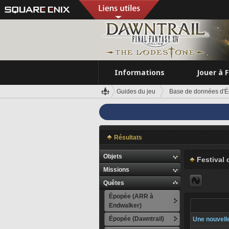
Informations
Jouer à 
Guides du jeu
Base de données d'É
Résultats
Objets
Festival
Missions
Quêtes
Épopée (ARR à
Endwalker)
Épopée (Dawntrail)
Une nouvelle