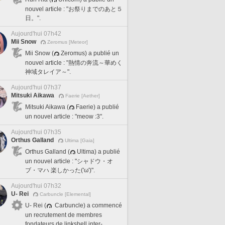
nouvel article : "お祭りまでのあと５
日。".
Aujourd'hui 07h42
Mii Snow
Zeromus [Meteor]
Mii Snow (
Zeromus) a publié un
nouvel article : "熱情の奔流～華めく
神域タレイア～".
Aujourd'hui 07h37
Mitsuki Aikawa
Faerie [Aether]
Mitsuki Aikawa (
Faerie) a publié
un nouvel article : "meow :3".
Aujourd'hui 07h35
Orthus Galland
Ultima [Gaia]
Orthus Galland (
Ultima) a publié
un nouvel article : "シャドウ・オ
ブ・マハ 楽しかった('ω')".
Aujourd'hui 07h32
U- Rei
Carbuncle [Elemental]
U- Rei (
Carbuncle) a commencé
un recrutement de membres
fondateurs de linkshell inter-