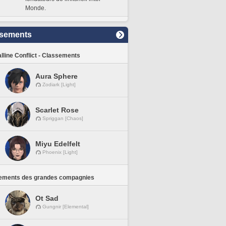
Monde.
sements
lline Conflict - Classements
Aura Sphere
Zodiark [Light]
Scarlet Rose
Spriggan [Chaos]
Miyu Edelfelt
Phoenix [Light]
ements des grandes compagnies
Ot Sad
Gungnir [Elemental]