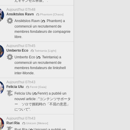
んキャンセル界隈。".
Aujourd'hui 07h48
Ansiktslos Ravn
Phantom [Chaos]
Ansiktslos Ravn (
Phantom) a
commencé un recrutement de
membres fondateurs de compagnie
libre.
Aujourd'hui 07h45
Umberto Eco
Twintania [Light]
Umberto Eco (
Twintania) a
commencé un recrutement de
membres fondateurs de linkshell
inter-Monde.
Aujourd'hui 07h43
Felicia Ulu
Fenrir [Gaia]
Felicia Ulu (
Fenrir) a publié un
nouvel article : "コンテンツサポータ
ー ソロで挑戦時の「不屈の意思」
について".
Aujourd'hui 07h43
Ruri Ria
Unicorn [Meteor]
Ruri Ria (
Unicorn) a publié un