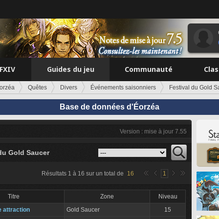
FFXIV
Guides du jeu
Communauté
Cla
orzéa
Quêtes
Divers
Événements saisonniers
Festival du Gold S
Base de données d'Éorzéa
Version : mise à jour 7.55
 du Gold Saucer
Résultats
1
à
16
sur un total de
16
1
Titre
Zone
Niveau
 attraction
Gold Saucer
15