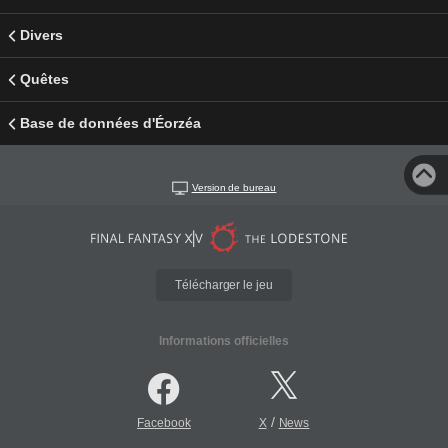
Divers
Quêtes
Base de données d'Éorzéa
Version de bureau
Télécharger le jeu
Informations officielles
/
Facebook
X
News