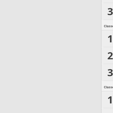
3
Class
1
2
3
Class
1