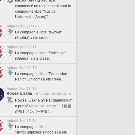
Mikoto Yura (
Asura) a
commencé un recrutement pour la
compagnie libre "Musica
Universalis (Asura)".
Aujourd'hui 12h17
La compagnie libre "tewtwet"
(Sophia) a été créée.
Aujourd'hui 12h17
La compagnie libre "SwitchUp"
(Omega) a été créée.
Aujourd'hui 12h16
La compagnie libre "Percussion
Panic" (Unicorn) a été créée.
Aujourd'hui 12h15
Rowsai Elakha
Pandaemonium [Mana]
Rowsai Elakha (
Pandaemonium)
a publié un nouvel article : "【極魔
の塔】メンバー募集".
Aujourd'hui 12h14
La compagnie libre
"sly.fox.supplies" (Moogle) a été