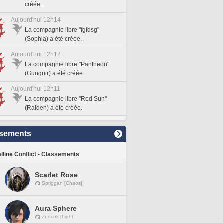
créée.
Aujourd'hui 12h14
La compagnie libre "fgfdsg"
(Sophia) a été créée.
Aujourd'hui 12h12
La compagnie libre "Pantheon"
(Gungnir) a été créée.
Aujourd'hui 12h11
La compagnie libre "Red Sun"
(Raiden) a été créée.
sements
lline Conflict - Classements
Scarlet Rose
Spriggan [Chaos]
Aura Sphere
Zodiark [Light]