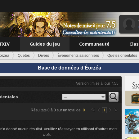
FFXIV
Guides du jeu
Communauté
Cla
orzéa
Quêtes
Divers
Événements saisonniers
Quêtes orientales
Base de données d'Éorzéa
Version : mise à jour 7.55
rientales
Résultats
0
à
0
sur un total de
0
1
n'a donné aucun résultat. Veuillez réessayer en utilisant d'autres mots
clefs.