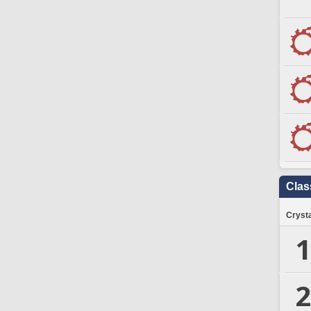
Clas
Crysta
1
2