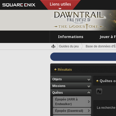
Informations
Jouer à 
Guides du jeu
Base de données d'É
Résultats
Objets
Quêtes o
Missions
Quêtes
Épopée (ARR à
Endwalker)
La recherche 
Épopée (Dawntrail)