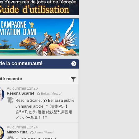
de la communauté
ité récente
Aujourd'hui 12h26
Resona Scarlet
Belias [Meteor]
Resona Scarlet (
Belias) a publié
un nouvel article : "【短期P5~】
@5MT､ヒラ､近接 絶妖星乱舞固定
メンバー募集！！".
Aujourd'hui 12h24
Mikoto Yura
Asura [Mana]