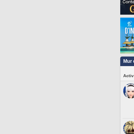
Mur 
Activ