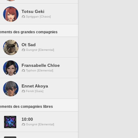
Totsu Geki
Spriggan [Chaos]
ements des grandes compagnies
Ot Sad
Gungnir [Elemental]
Fransabelle Chloe
Typhon [Elemental]
Ennet Akoya
Fenrir [Gaia]
ements des compagnies libres
10:00
Gungnir [Elemental]