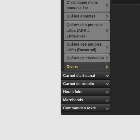
Chroniques d'une
nouvelle ère
Quêtes annexes
Quêtes des peuples
alliés (ARR à
Endwalker)
Quêtes des peuples
alliés (Dawntrail)
Quêtes de classe/job
Divers
Carnet d'artisanat
Carnet de récolte
Hauts faits
Marchands
Commandes texte