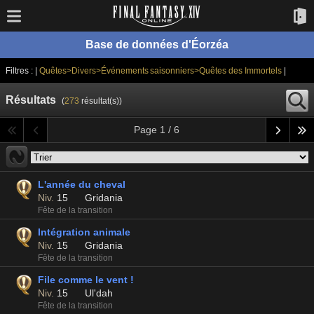
Base de données d'Éorzéa
Filtres : |
Quêtes>Divers>Événements saisonniers>Quêtes des Immortels
|
Résultats
(
273
résultat(s))
Page 1 / 6
L'année du cheval
Niv.
15
Gridania
Fête de la transition
Intégration animale
Niv.
15
Gridania
Fête de la transition
File comme le vent !
Niv.
15
Ul'dah
Fête de la transition