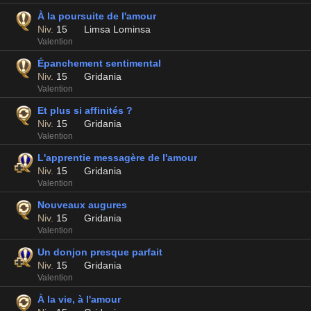
À la poursuite de l'amour
Niv.
15
Limsa Lominsa
Valention
Épanchement sentimental
Niv.
15
Gridania
Valention
Et plus si affinités ?
Niv.
15
Gridania
Valention
L'apprentie messagère de l'amour
Niv.
15
Gridania
Valention
Nouveaux augures
Niv.
15
Gridania
Valention
Un donjon presque parfait
Niv.
15
Gridania
Valention
À la vie, à l'amour