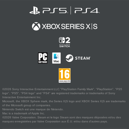
©2026 Sony Interactive Entertainment LLC."PlayStation Family Mark", "PlayStation", "PS5
logo", "PS5", "PS4 logo" and "PS4" are registered trademarks or trademarks of Sony
Interactive Entertainment Inc.
Microsoft, the XBOX Sphere mark, the Series X|S logo and XBOX Series X|S are trademarks
of the Microsoft group of companies.
Nintendo Switch est une marque de Nintendo.
Mac is a trademark of Apple Inc.
©2026 Valve Corporation. Steam et le logo Steam sont des marques déposées et/ou des
marques enregistrées par Valve Corporation aux É.U. et/ou dans d'autres pays.