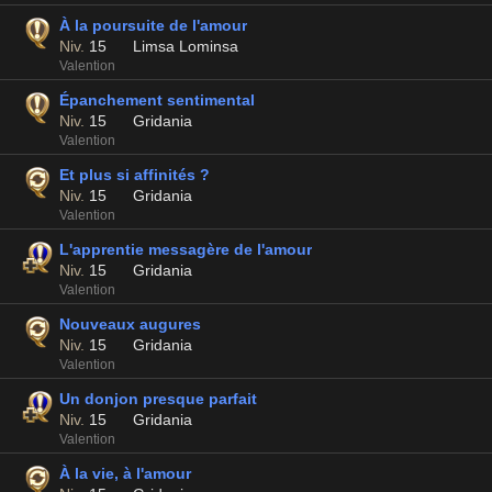
À la poursuite de l'amour
Niv.
15
Limsa Lominsa
Valention
Épanchement sentimental
Niv.
15
Gridania
Valention
Et plus si affinités ?
Niv.
15
Gridania
Valention
L'apprentie messagère de l'amour
Niv.
15
Gridania
Valention
Nouveaux augures
Niv.
15
Gridania
Valention
Un donjon presque parfait
Niv.
15
Gridania
Valention
À la vie, à l'amour