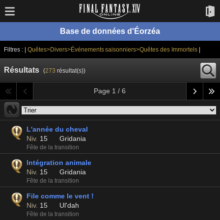
Base de données d'Éorzéa
Filtres : |
Quêtes>Divers>Événements saisonniers>Quêtes des Immortels
|
Résultats
(
273
résultat(s))
Page 1 / 6
L'année du cheval
Niv.
15
Gridania
Fête de la transition
Intégration animale
Niv.
15
Gridania
Fête de la transition
File comme le vent !
Niv.
15
Ul'dah
Fête de la transition