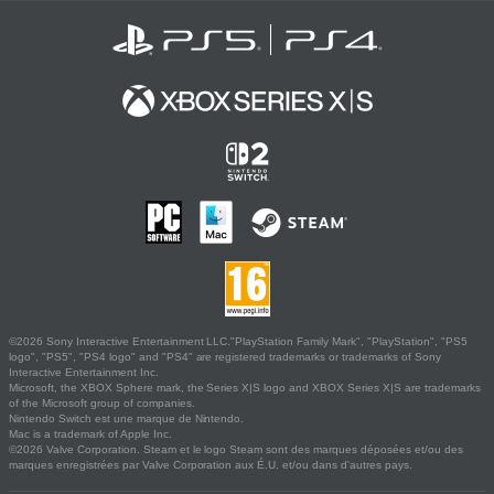
©2026 Sony Interactive Entertainment LLC."PlayStation Family Mark", "PlayStation", "PS5
logo", "PS5", "PS4 logo" and "PS4" are registered trademarks or trademarks of Sony
Interactive Entertainment Inc.
Microsoft, the XBOX Sphere mark, the Series X|S logo and XBOX Series X|S are trademarks
of the Microsoft group of companies.
Nintendo Switch est une marque de Nintendo.
Mac is a trademark of Apple Inc.
©2026 Valve Corporation. Steam et le logo Steam sont des marques déposées et/ou des
marques enregistrées par Valve Corporation aux É.U. et/ou dans d'autres pays.