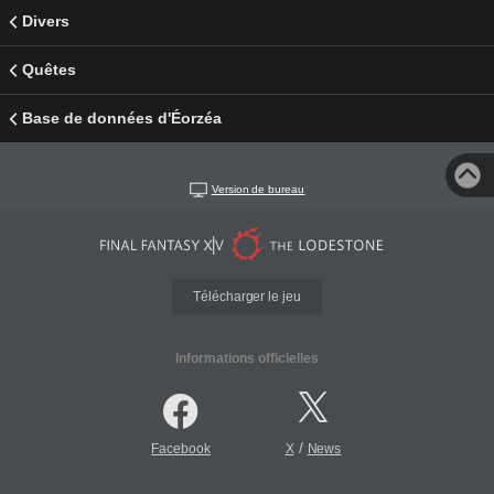
Divers
Quêtes
Base de données d'Éorzéa
Version de bureau
Télécharger le jeu
Informations officielles
/
Facebook
X
News