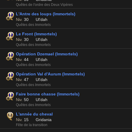
Quêtes de l'ordre des Deux Vipères
L'Antre des loups (Immortels)
Niv.
30
Ul'dah
Quêtes des Immortels
Le Front (Immortels)
Niv.
30
Ul'dah
Quêtes des Immortels
Opération Dzemael (Immortels)
Niv.
44
Ul'dah
Quêtes des Immortels
Opération Val d'Aurum (Immortels)
Niv.
47
Ul'dah
Quêtes des Immortels
Faire bonne chasse (Immortels)
Niv.
50
Ul'dah
Quêtes des Immortels
L'année du cheval
Niv.
15
Gridania
Fête de la transition