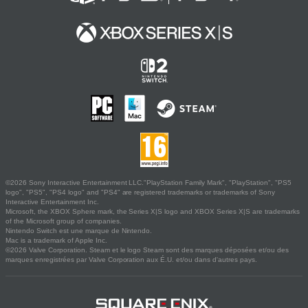
©2026 Sony Interactive Entertainment LLC."PlayStation Family Mark", "PlayStation", "PS5
logo", "PS5", "PS4 logo" and "PS4" are registered trademarks or trademarks of Sony
Interactive Entertainment Inc.
Microsoft, the XBOX Sphere mark, the Series X|S logo and XBOX Series X|S are trademarks
of the Microsoft group of companies.
Nintendo Switch est une marque de Nintendo.
Mac is a trademark of Apple Inc.
©2026 Valve Corporation. Steam et le logo Steam sont des marques déposées et/ou des
marques enregistrées par Valve Corporation aux É.U. et/ou dans d'autres pays.