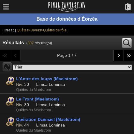
Base de données d'Éorzéa
Filtres : |
Quêtes>Divers>Quêtes de rôle
|
Résultats
(
307
résultat(s))
Page 1 / 7
L'Antre des loups (Maelstrom)
Niv.
30
Limsa Lominsa
Quêtes du Maelstrom
Le Front (Maelstrom)
Niv.
30
Limsa Lominsa
Quêtes du Maelstrom
Opération Dzemael (Maelstrom)
Niv.
44
Limsa Lominsa
Quêtes du Maelstrom