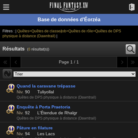
Base de données d'Éorzéa
Filtres : |
Quêtes>Quêtes de classe/job>Quêtes de rôle>Quêtes de DPS
physique à distance (Dawntrail)
|
Résultats
(
6
résultat(s))
Page 1 / 1
Quand la caravane trépasse
Niv.
90
Tuliyollal
Quêtes de DPS physique à distance (Dawntrail)
Enquête à Porta Praetoria
Niv.
92
L'Étendue de Rhalgr
Quêtes de DPS physique à distance (Dawntrail)
Pâture en filature
Niv.
94
Les Lacs