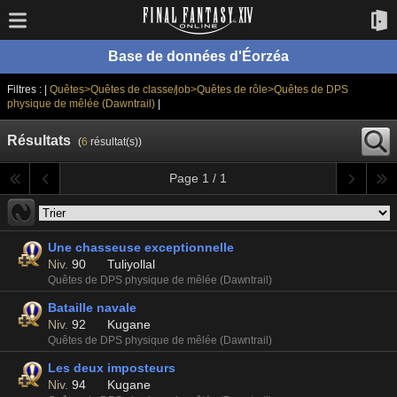
Base de données d'Éorzéa
Filtres : |
Quêtes>Quêtes de classe/job>Quêtes de rôle>Quêtes de DPS
physique de mêlée (Dawntrail)
|
Résultats
(
6
résultat(s))
Page 1 / 1
Une chasseuse exceptionnelle
Niv.
90
Tuliyollal
Quêtes de DPS physique de mêlée (Dawntrail)
Bataille navale
Niv.
92
Kugane
Quêtes de DPS physique de mêlée (Dawntrail)
Les deux imposteurs
Niv.
94
Kugane